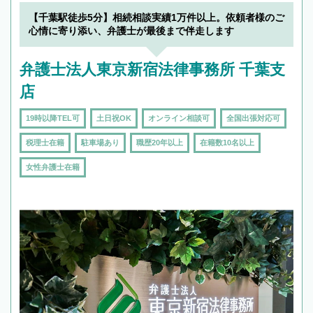
【千葉駅徒歩5分】相続相談実績1万件以上。依頼者様のご
心情に寄り添い、弁護士が最後まで伴走します
弁護士法人東京新宿法律事務所 千葉支
店
19時以降TEL可
土日祝OK
オンライン相談可
全国出張対応可
税理士在籍
駐車場あり
職歴20年以上
在籍数10名以上
女性弁護士在籍