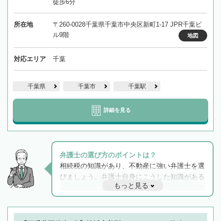
徒歩6分
所在地
〒260-0028千葉県千葉市中央区新町1-17 JPR千葉ビ
ル9階
地図
対応エリア
千葉
千葉県
千葉市
千葉駅
詳細を見る
弁護士の選び方のポイントは？
相続税の知識があり、不動産に強い弁護士を選
びましょう。弁護士自身にこうした知識がある
もっと見る
と他士業との連携もスムーズに進み、トラブル
解決のみならず相続をトータルで任せることが
できます。また、相続は感情がからむ分野なの
でフィーリングも重要です。実際に電話や面談