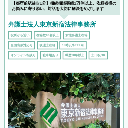
【都庁前駅徒歩1分】相続相談実績1万件以上。依頼者様の
お悩みに寄り添い、対話を大切に解決をめざします
弁護士法人東京新宿法律事務所
役所から近い
在籍数10名以上
女性弁護士在籍
全国出張対応可
税理士在籍
19時以降TEL可
オンライン相談可
駐車場あり
職歴20年以上
土日祝OK