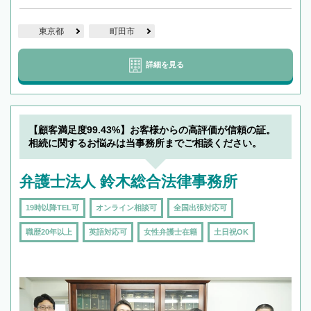
東京都
町田市
詳細を見る
【顧客満足度99.43%】お客様からの高評価が信頼の証。
相続に関するお悩みは当事務所までご相談ください。
弁護士法人 鈴木総合法律事務所
19時以降TEL可
オンライン相談可
全国出張対応可
職歴20年以上
英語対応可
女性弁護士在籍
土日祝OK