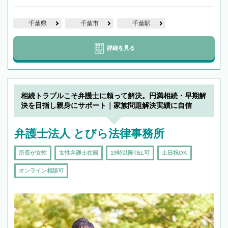
千葉県
千葉市
千葉駅
詳細を見る
相続トラブルこそ弁護士に頼って解決。円満相続・早期解
決を目指し親身にサポート｜家族問題解決実績に自信
弁護士法人 とびら法律事務所
所長が女性
女性弁護士在籍
19時以降TEL可
土日祝OK
オンライン相談可