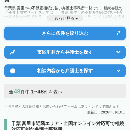
千葉県 富里市の不動産相続に強い弁護士事務所一覧です。相続会議の
「弁護士検索サービス」では、千葉県 富里市の不動産相続に強い弁護
士事務所を一覧で見ることが出来ます。相続のトラブルやお悩みを抱え
もっと見る
ている方は一度近隣の弁護士に相談してみましょう。
さらに条件を絞り込む
市区町村から
弁護士を探す
相談内容から
弁護士を探す
48
1~48
全
件中
件を表示
各事務所の詳細情報とお問い合わせフォームは別ウィンドウで開きます
更新日：2026年8月10日
千葉 富里市近隣エリア・全国オンライン対応可で相続
対応可能な弁護士事務所