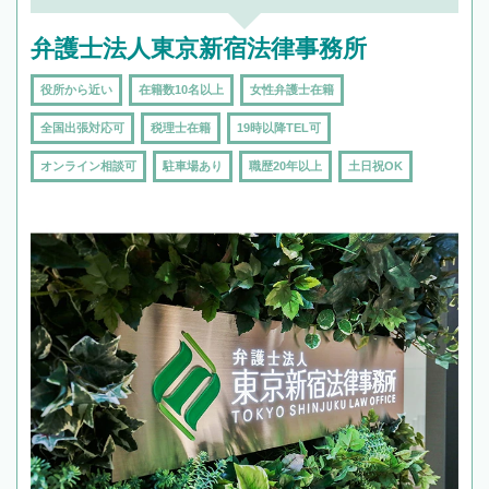
弁護士法人東京新宿法律事務所
役所から近い
在籍数10名以上
女性弁護士在籍
全国出張対応可
税理士在籍
19時以降TEL可
オンライン相談可
駐車場あり
職歴20年以上
土日祝OK