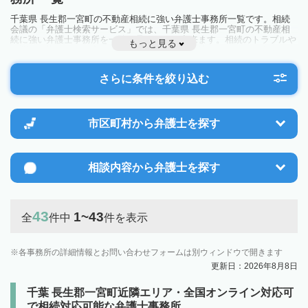
千葉県 長生郡一宮町の不動産相続に強い弁護士事務所一覧です。相続
会議の「弁護士検索サービス」では、千葉県 長生郡一宮町の不動産相
続に強い弁護士事務所を一覧で見ることが出来ます。相続のトラブルや
もっと見る
お悩みを抱えている方は一度近隣の弁護士に相談してみましょう。
さらに条件を絞り込む
市区町村から
弁護士を探す
相談内容から
弁護士を探す
43
1~43
全
件中
件を表示
各事務所の詳細情報とお問い合わせフォームは別ウィンドウで開きます
更新日：2026年8月8日
千葉 長生郡一宮町近隣エリア・全国オンライン対応可
で相続対応可能な弁護士事務所