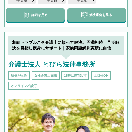
千葉県
千葉市
千葉駅
詳細を見る
解決事例を見る
相続トラブルこそ弁護士に頼って解決。円満相続・早期解
決を目指し親身にサポート｜家族問題解決実績に自信
弁護士法人 とびら法律事務所
所長が女性
女性弁護士在籍
19時以降TEL可
土日祝OK
オンライン相談可