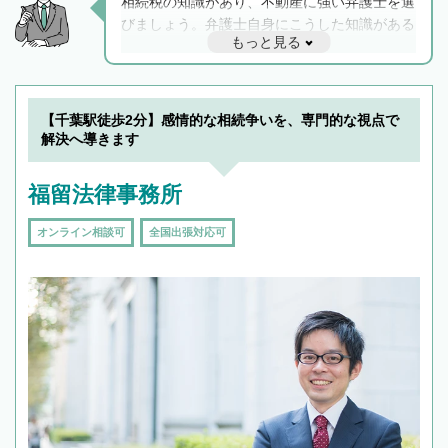
相続税の知識があり、不動産に強い弁護士を選
びましょう。弁護士自身にこうした知識がある
もっと見る
と他士業との連携もスムーズに進み、トラブル
解決のみならず相続をトータルで任せることが
できます。また、相続は感情がからむ分野なの
でフィーリングも重要です。実際に電話や面談
【千葉駅徒歩2分】感情的な相続争いを、専門的な視点で
で複数の弁護士と会話をしてウマが合う方に依
解決へ導きます
頼をするのがおすすめです。
福留法律事務所
オンライン相談可
全国出張対応可