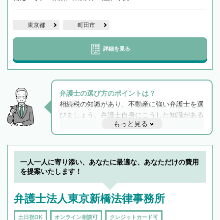
東京都
町田市
詳細を見る
弁護士の選び方のポイントは？
相続税の知識があり、不動産に強い弁護士を選
びましょう。弁護士自身にこうした知識がある
もっと見る
と他士業との連携もスムーズに進み、トラブル
解決のみならず相続をトータルで任せることが
できます。また、相続は感情がからむ分野なの
でフィーリングも重要です。実際に電話や面談
一人一人に寄り添い、あなたに最適な、あなただけの費用
で複数の弁護士と会話をしてウマが合う方に依
を提案いたします！
頼をするのがおすすめです。
弁護士法人東京新橋法律事務所
土日祝OK
オンライン相談可
クレジットカード可