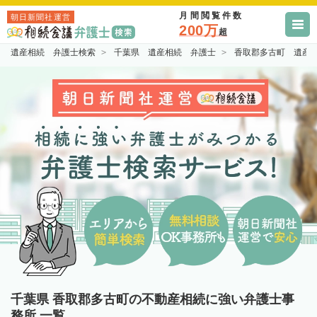
月間閲覧件数
朝日新聞社運営
200万
超
遺産相続 弁護士検索
千葉県 遺産相続 弁護士
香取郡多古町 遺産
千葉県 香取郡多古町の不動産相続に強い弁護士事
務所 一覧