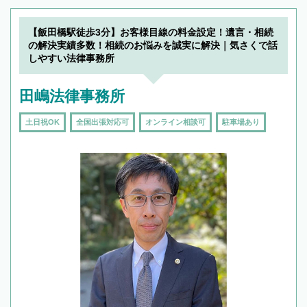
19時以降TEL可の条件
を加えて再検索
【飯田橋駅徒歩3分】お客様目線の料金設定！遺言・相続
の解決実績多数！相続のお悩みを誠実に解決｜気さくで話
しやすい法律事務所
田嶋法律事務所
土日祝OK
全国出張対応可
オンライン相談可
駐車場あり