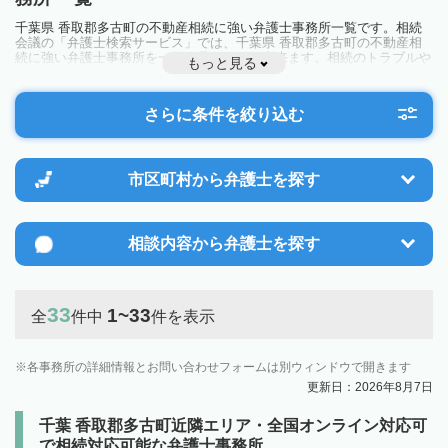
千葉県 香取郡多古町の不動産相続に強い弁護士事務所一覧です。相続
会議の「弁護士検索サービス」では、千葉県 香取郡多古町の不動産相
続に強い弁護士事務所を一覧で見ることが出来ます。相続のトラブルや
もっと見る
お悩みを抱えている方は一度近隣の弁護士に相談してみましょう。
さらに条件を絞り込む
市区町村から
弁護士を探す
相談内容から
弁護士を探す
33
1~33
全
件中
件を表示
各事務所の詳細情報とお問い合わせフォームは別ウィンドウで開きます
更新日：2026年8月7日
千葉 香取郡多古町近隣エリア・全国オンライン対応可
で相続対応可能な弁護士事務所