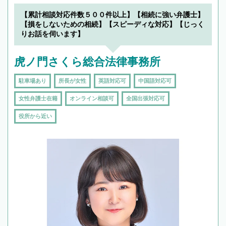
【累計相談対応件数５００件以上】【相続に強い弁護士】
【損をしないための相続】【スピーディな対応】【じっく
りお話を伺います】
虎ノ門さくら総合法律事務所
駐車場あり
所長が女性
英語対応可
中国語対応可
女性弁護士在籍
オンライン相談可
全国出張対応可
役所から近い