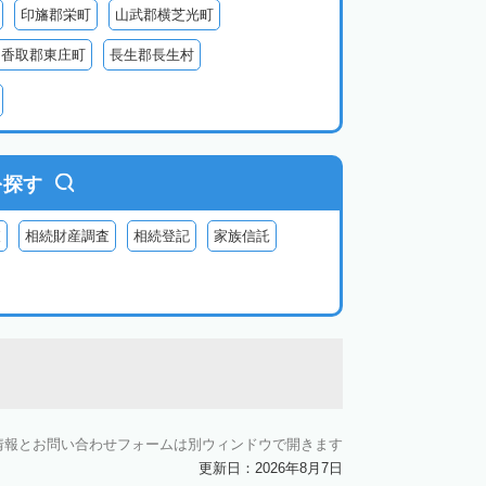
印旛郡栄町
山武郡横芝光町
香取郡東庄町
長生郡長生村
生郡長柄町
夷隅郡大多喜町
夷隅郡御宿町
を探す
査
相続財産調査
相続登記
家族信託
情報とお問い合わせフォームは別ウィンドウで開きます
更新日：2026年8月7日