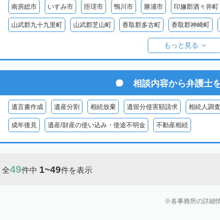
南房総市
いすみ市
匝瑳市
鴨川市
勝浦市
印旛郡酒々井町
山武郡九十九里町
山武郡芝山町
香取郡多古町
香取郡神崎町
長生郡一宮町
長生郡白子町
長生郡長南町
長生郡睦沢町
長
もっと見る
安房郡鋸南町
相談内容から
弁護士
遺言書作成
遺産分割
相続放棄
遺留分侵害額請求
相続人調
成年後見
遺産/財産の使い込み・使途不明金
不動産相続
49
1~49
全
件中
件を表示
各事務所の詳細