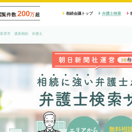
200
相続会議トップ
弁護士検索
閲覧件数
万
超
富里市 遺産相続 弁護士