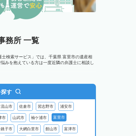
事務所 一覧
護士検索サービス」では、千葉県 富里市の遺産相
お悩みを抱えている方は一度近隣の弁護士に相談し
を探す
流山市
佐倉市
習志野市
浦安市
富里市
津市
山武市
袖ケ浦市
銚子市
大網白里市
館山市
富津市