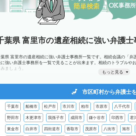
千葉県 富里市の遺産相続に強い弁護士
千葉県 富里市の遺産相続に強い弁護士事務所一覧です。相続会議の「弁
続に強い弁護士事務所を一覧で見ることが出来ます。相続のトラブルや
てみましょう。
もっと見る
市区町村から
弁護士
千葉市
船橋市
松戸市
市川市
柏市
市原市
八千代市
野田市
木更津市
我孫子市
成田市
鎌ケ谷市
印西市
君
東金市
白井市
四街道市
香取市
茂原市
八街市
旭市