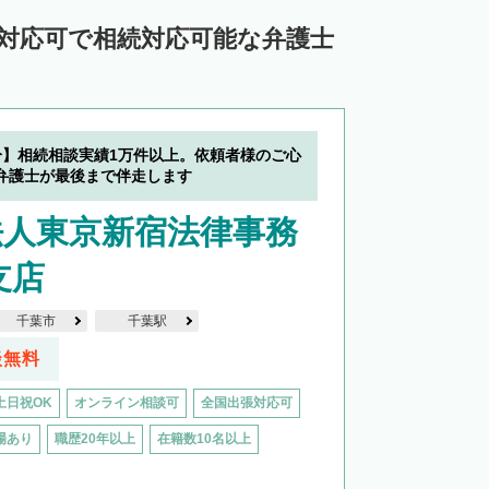
ン対応可で相続対応可能な弁護士
分】相続相談実績1万件以上。依頼者様のご心
弁護士が最後まで伴走します
法人東京新宿法律事務
支店
千葉市
千葉駅
談無料
土日祝OK
オンライン相談可
全国出張対応可
場あり
職歴20年以上
在籍数10名以上