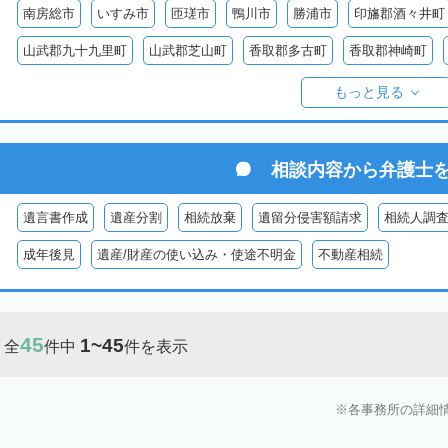
南房総市
いすみ市
匝瑳市
鴨川市
勝浦市
印旛郡酒々井町
山武郡九十九里町
山武郡芝山町
香取郡多古町
香取郡神崎町
長生郡一宮町
長生郡白子町
長生郡長南町
長生郡睦沢町
長
もっと見る
安房郡鋸南町
相談内容から
弁護士
遺言書作成
遺産分割
相続放棄
遺留分侵害額請求
相続人調
成年後見
遺産/財産の使い込み・使途不明金
不動産相続
45
1~45
全
件中
件を表示
各事務所の詳細