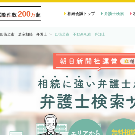
200
相続会議トップ
弁護士検索
閲覧件数
万
超
四街道市 遺産相続 弁護士
四街道市 不動産相続 弁護士