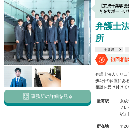
【京成千葉駅徒
きをサポートい
弁護士法
所
千葉県
初回相
弁護士法人サリュ
歩4分の位置にあ
相談を受け付けてお
事務所の詳細を見る
最寄駅
京成
ノレ
駅」
所在地
〒26