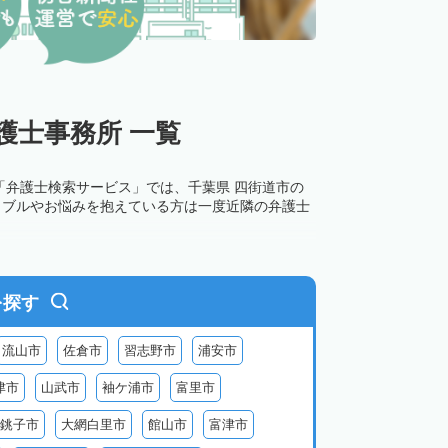
護士事務所 一覧
「弁護士検索サービス」では、千葉県 四街道市の
ラブルやお悩みを抱えている方は一度近隣の弁護士
を探す
流山市
佐倉市
習志野市
浦安市
津市
山武市
袖ケ浦市
富里市
銚子市
大網白里市
館山市
富津市