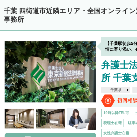
千葉 四街道市近隣エリア・全国オンライ
事務所
【千葉駅徒歩5
情に寄り添い、
弁護士
所 千葉
千葉県
初回相
19時以降TEL可
税理士在籍
駐車
女性弁護士在籍