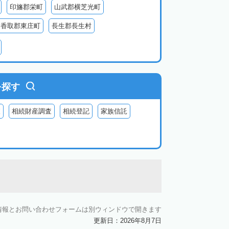
印旛郡栄町
山武郡横芝光町
香取郡東庄町
長生郡長生村
生郡長柄町
夷隅郡大多喜町
夷隅郡御宿町
を探す
査
相続財産調査
相続登記
家族信託
情報とお問い合わせフォームは別ウィンドウで開きます
更新日：2026年8月7日