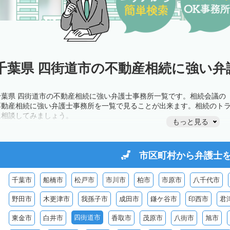
千葉県 四街道市の不動産相続に強い弁
千葉県 四街道市の不動産相続に強い弁護士事務所一覧です。相続会議の
不動産相続に強い弁護士事務所を一覧で見ることが出来ます。相続のト
に相談してみましょう。
もっと見る
市区町村から
弁護士
千葉市
船橋市
松戸市
市川市
柏市
市原市
八千代市
野田市
木更津市
我孫子市
成田市
鎌ケ谷市
印西市
君
四街道市
東金市
白井市
香取市
茂原市
八街市
旭市