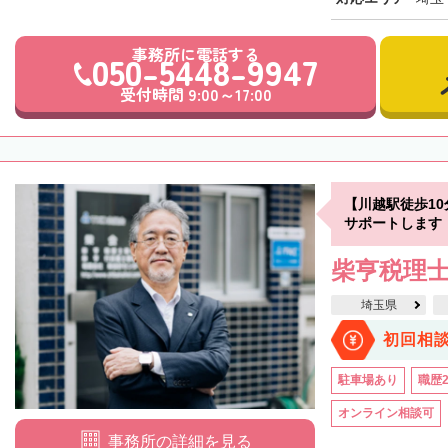
事務所に電話する
050-5448-9947
受付時間 9:00～17:00
【川越駅徒歩1
サポートします
柴亨税理
埼玉県
初回相
駐車場あり
職歴
オンライン相談可
事務所の詳細を見る