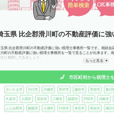
埼玉県 比企郡滑川町の不動産評価に強
埼玉県 比企郡滑川町の不動産評価に強い税理士事務所一覧です。相続会
滑川町の不動産評価に強い税理士事務所を一覧で見ることが出来ます。
理士に相談してみましょう。
もっと見る
市区町村から
税理士
さいたま市
川口市
川越市
所沢市
越谷市
草加市
春日
久喜市
入間市
深谷市
三郷市
朝霞市
戸田市
鴻巣市
ふじみ野市
飯能市
八潮市
行田市
本庄市
和光市
桶川