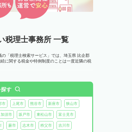
い税理士事務所 一覧
議の「税理士検索サービス」では、埼玉県 比企郡
相続に関する税金や特例制度のことは一度近隣の税
を探す
部市
上尾市
熊谷市
新座市
狭山市
加須市
坂戸市
東松山市
富士見市
市
蕨市
志木市
秩父市
吉川市