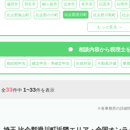
蓮田市
羽生市
鶴ヶ島市
北本市
幸手市
日高市
白岡市
比企郡滑川町
比企郡嵐山町
比企郡小川町
比企郡川島町
比企
比企郡ときがわ町
入間郡三芳町
入間郡毛呂山町
入間郡越生町
もっと見る
児玉郡上里町
児玉郡神川町
児玉郡美里町
大里郡寄居町
秩
秩父郡長瀞町
秩父郡東秩父村
相談内容から
税理士
相続税申告
確定申告・準確定申告
生前対策
不動産評価
事
33
1~33
全
件中
件を表示
各事務所の詳細
埼玉 比企郡滑川町近隣エリア・全国オン