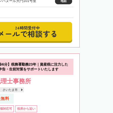
カンパヌール大門101号室
地図
24時間受付中
メールで相談する
歩6分】税務署勤務23年｜資産税に注力した
申告・生前対策をサポートいたします
税理士事務所
さいたま市
談無料
張対応可
役所から近い