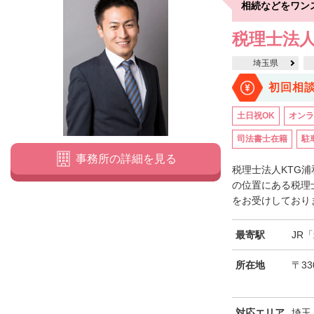
相続などをワン
税理士法人
埼玉県
初回相
土日祝OK
オンラ
司法書士在籍
駐
事務所の詳細を見る
税理士法人KTG
の位置にある税理
をお受けしておりま
最寄駅
JR
所在地
〒33
対応エリア
埼玉