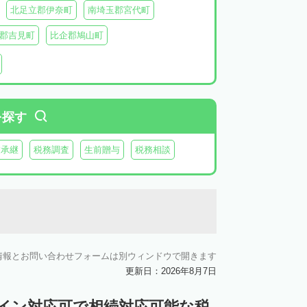
北足立郡伊奈町
南埼玉郡宮代町
郡吉見町
比企郡鳩山町
北葛飾郡杉戸町
北葛飾郡松伏町
父郡小鹿野町
秩父郡皆野町
秩父郡横瀬町
を探す
業承継
税務調査
生前贈与
税務相談
情報とお問い合わせフォームは別ウィンドウで開きます
更新日：2026年8月7日
ライン対応可で相続対応可能な税