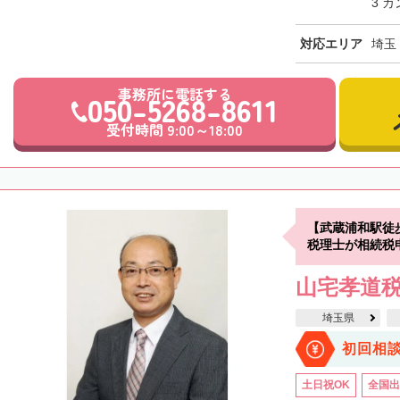
3 
対応エリア
埼玉
事務所に電話する
050-5268-8611
受付時間 9:00～18:00
【武蔵浦和駅徒
税理士が相続税
山宅孝道
埼玉県
初回相
土日祝OK
全国出