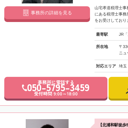
山宅孝道税理士事
事務所の詳細を見る
にある税理士事務
をお受けしておりま
最寄駅
JR
所在地
〒33
ニュ
対応エリア
埼玉
事務所に電話する
050-5795-3459
受付時間 9:00～18:00
【北浦和駅徒歩