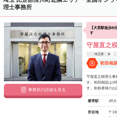
理士事務所
【大宮駅徒歩8
す
守屋直之
埼玉県
初回相
守屋直之税理士事
す。初回相談は1
す。依頼者様のお話
事務所の詳細を見る
最寄駅
JR
所在地
〒33