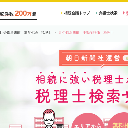
200
相続会議トップ
弁護士検索
覧件数
万
超
比企郡滑川町 遺産相続 税理士
比企郡滑川町 不動産評価 税理士