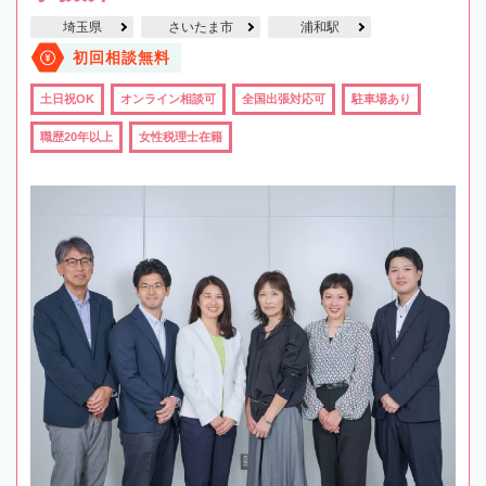
埼玉県
さいたま市
浦和駅
初回相談無料
土日祝OK
オンライン相談可
全国出張対応可
駐車場あり
職歴20年以上
女性税理士在籍