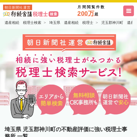
月間閲覧件数
朝日新聞社運営
200万
超
遺産相続 税理士検索
埼玉県 遺産相続 税理士
児玉郡神川町 遺産
埼玉県 児玉郡神川町の不動産評価に強い税理士事
務所 一覧