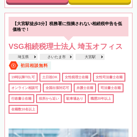
【大宮駅徒歩3分】税務署に指摘されない相続税申告を低
価格で！
VSG相続税理士法人 埼玉オフィス
埼玉県
さいたま市
大宮駅
初回相談無料
19時以降TEL可
土日祝OK
女性税理士在籍
女性司法書士在籍
オンライン相談可
全国出張対応可
弁護士在籍
司法書士在籍
行政書士在籍
役所から近い
駐車場あり
職歴20年以上
在籍数10名以上