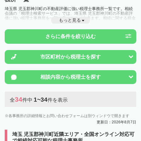
埼玉県 児玉郡神川町の不動産評価に強い税理士事務所一覧です。相続
会議の「税理士検索サービス」では、埼玉県 児玉郡神川町の不動産評
価に強い税理士事務所を一覧で見ることが出来ます。相続に関する税金
もっと見る
や特例制度のことは一度近隣の税理士に相談してみましょう。
さらに条件を絞り込む
市区町村から
税理士を探す
相談内容から
税理士を探す
34
1~34
全
件中
件を表示
各事務所の詳細情報とお問い合わせフォームは別ウィンドウで開きます
更新日：2026年8月7日
埼玉 児玉郡神川町近隣エリア・全国オンライン対応可
で相続対応可能な税理士事務所