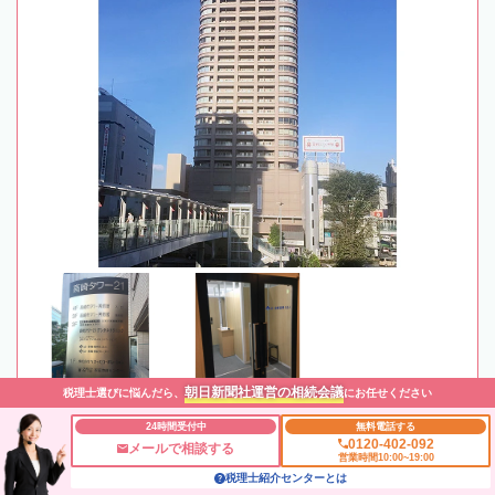
朝日新聞社運営の相続会議
税理士選びに悩んだら、
にお任せください
24時間受付中
無料電話する
0120-402-092
最寄駅
JR・上信電鉄「高崎駅」徒歩2分
メールで相談する
営業時間10:00~19:00
税理士紹介センターとは