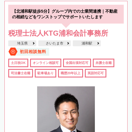
【北浦和駅徒歩5分】グループ内での士業間連携｜不動産
の相続などをワンストップでサポートいたします
税理士法人KTG浦和会計事務所
埼玉県
さいたま市
浦和駅
初回相談無料
土日祝OK
オンライン相談可
全国出張対応可
弁護士在籍
司法書士在籍
駐車場あり
職歴20年以上
英語対応可