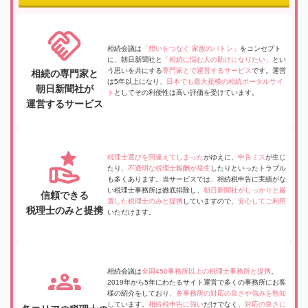
相続会議は
「想いをつなぐ 家族のバトン」
をコンセプト
に、朝日新聞社と
「相続に悩む人の助けになりたい」
とい
う思いを共にする
専門家とで運営するサービス
です。運営
相続の専門家と
は5年以上になり、
日本でも最大規模の相続ポータルサイ
朝日新聞社が
ト
としてその利便性は高い評価を受けています。
運営するサービス
税理士選びを間違えてしまった
がゆえに、
申告ミス
が生じ
たり、
不透明な税理士報酬が発生
したりといったトラブル
も多くあります。当サービスでは、相続税申告に実績がな
い税理士事務所は徹底排除し、
朝日新聞社がしっかりと厳
信頼できる
選した税理士のみと提携
していますので、
安心してご利用
税理士のみと提携
いただけます。
相続会議は
全国450事務所以上の税理士事務所と提携
。
2019年から5年にわたるサイト運営で多くの事務所にお客
様の紹介をしており、
各事務所の対応の良さや強みを熟知
しています。
相続税申告に強い
だけでなく、
対応の良さに