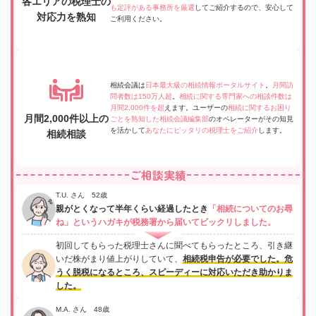
各エリアの税理士の
も定評がある事務所を厳選
してご紹介するので、安心して
対応力を熟知
ご利用ください。
相続会議は
日本最大級の相続情報ポータルサイト
。
月間訪
問者数は150万人超
。
相続に関する専門家への相談件数は
月間2,000件を超
えます。ユーザーの
相続に関するお困り
月間2,000件以上の
ごとを熟知した相続会議編集部
のオペレーターがその知見
を活かして
あなたにピッタリの税理士をご紹介
します。
相続相談
ご相談実績
T.U. さん 52歳
親がとくなって半年くらい経過したとき
「相続についてのお尋
ね」というハガキが税務署から届いてビックリしました。
初回してもらった税理士さんに聞べてもらったところ、引き継
いだ株がまり値上がりしていて、
相続税申告が必要でした。危
うく脱税になるところ、スピーディーに対応いただき助かりま
した。
M.A. さん 48歳