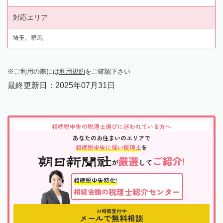
対応エリア
埼玉、群馬
ご利用の際には
利用規約
をご確認下さい
最終更新日：
2025年07月31日
相続税申告の税理士選びに迷われている方へ
あなたのお住まいのエリアで
相続税申告に強い税理士
を
厳選
ご紹介!
が
して
相続税申告特化!
税理士紹介センター
相続会議の
24時間受付中
メールで無料相談