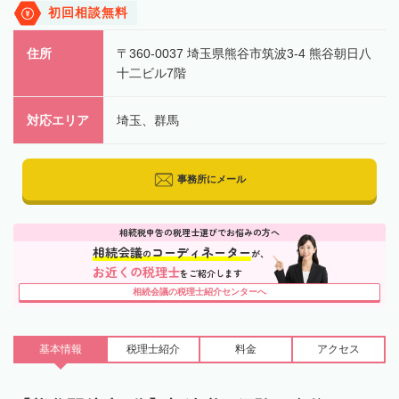
初回相談無料
住所
〒360-0037 埼玉県熊谷市筑波3-4 熊谷朝日八
十二ビル7階
対応エリア
埼玉、群馬
事務所にメール
相続税申告の税理士選びでお悩みの方へ
相続会議
コーディネーター
の
が、
お近くの税理士
をご紹介します
相続会議の税理士紹介センターへ
基本情報
税理士
紹介
料金
アクセス