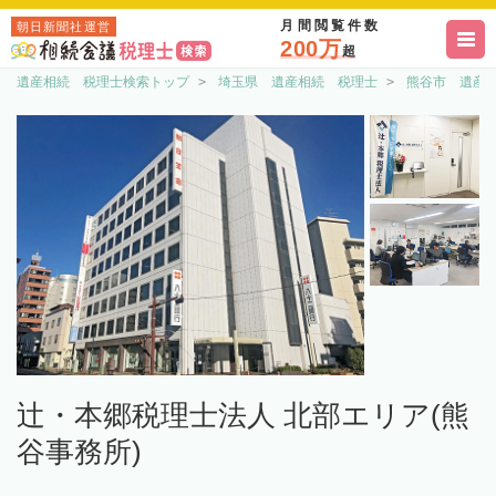
月間閲覧件数
朝日新聞社運営
200万
超
遺産相続 税理士検索トップ
埼玉県 遺産相続 税理士
熊谷市 遺産
辻・本郷税理士法人 北部エリア(熊
谷事務所)