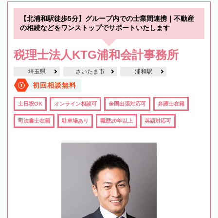
【北浦和駅徒歩5分】グループ内での士業間連携｜不動産
の相続などをワンストップでサポートいたします
税理士法人KTG浦和会計事務所
埼玉県
さいたま市
浦和駅
初回相談無料
土日祝OK
オンライン相談可
全国出張対応可
弁護士在籍
司法書士在籍
駐車場あり
職歴20年以上
英語対応可