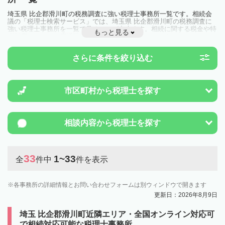
埼玉県 比企郡滑川町の税務調査に強い税理士事務所一覧です。相続会
議の「税理士検索サービス」では、埼玉県 比企郡滑川町の税務調査に
強い税理士事務所を一覧で見ることが出来ます。相続に関する税金や特
もっと見る
例制度のことは一度近隣の税理士に相談してみましょう。
さらに条件を絞り込む
市区町村から
税理士を探す
相談内容から
税理士を探す
33
1~33
全
件中
件を表示
各事務所の詳細情報とお問い合わせフォームは別ウィンドウで開きます
更新日：2026年8月9日
埼玉 比企郡滑川町近隣エリア・全国オンライン対応可
で相続対応可能な税理士事務所