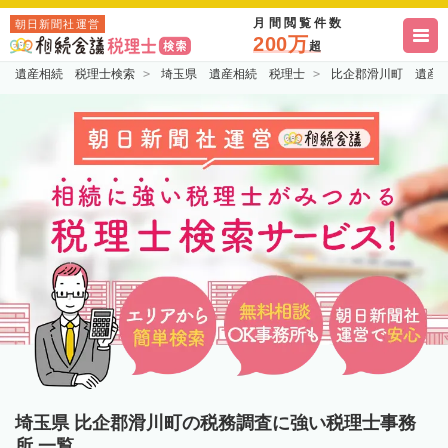
月間閲覧件数
朝日新聞社運営
200万
超
遺産相続 税理士検索
埼玉県 遺産相続 税理士
比企郡滑川町 遺産
埼玉県 比企郡滑川町の税務調査に強い税理士事務
所 一覧