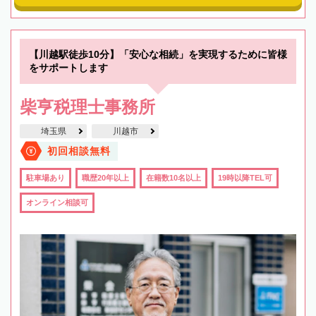
【川越駅徒歩10分】「安心な相続」を実現するために皆様
をサポートします
柴亨税理士事務所
埼玉県
川越市
初回相談無料
駐車場あり
職歴20年以上
在籍数10名以上
19時以降TEL可
オンライン相談可