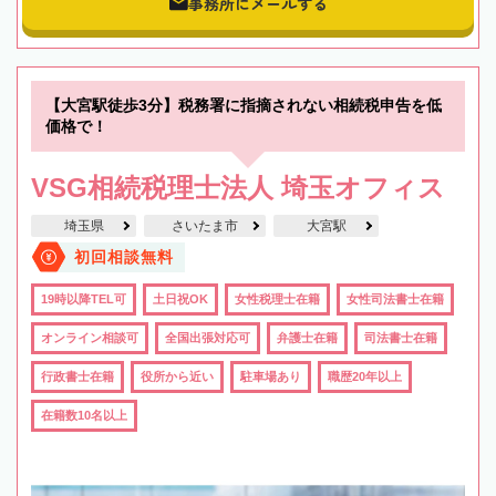
事務所にメールする
【大宮駅徒歩3分】税務署に指摘されない相続税申告を低
価格で！
VSG相続税理士法人 埼玉オフィス
埼玉県
さいたま市
大宮駅
初回相談無料
19時以降TEL可
土日祝OK
女性税理士在籍
女性司法書士在籍
オンライン相談可
全国出張対応可
弁護士在籍
司法書士在籍
行政書士在籍
役所から近い
駐車場あり
職歴20年以上
在籍数10名以上