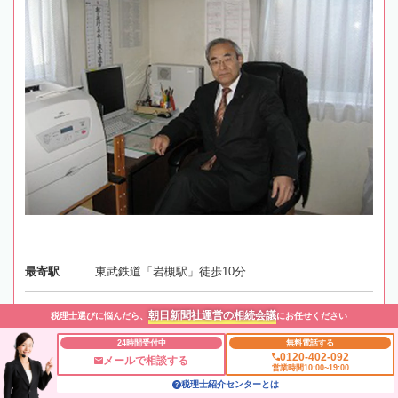
最寄駅
東武鉄道「岩槻駅」徒歩10分
所在地
〒339-0067 埼玉県さいたま市岩槻区西町5-6-17-3
朝日新聞社運営の相続会議
税理士選びに悩んだら、
にお任せください
地図
24時間受付中
無料電話する
0120-402-092
メールで相談する
営業時間10:00~19:00
対応エリア
埼玉
税理士紹介センターとは