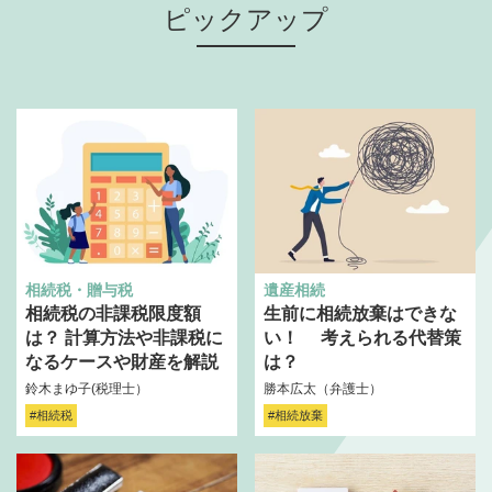
ピックアップ
相続税・贈与税
遺産相続
相続税の非課税限度額
生前に相続放棄はできな
は？ 計算方法や非課税に
い！ 考えられる代替策
なるケースや財産を解説
は？
鈴木まゆ子(税理士）
勝本広太（弁護士）
#相続税
#相続放棄