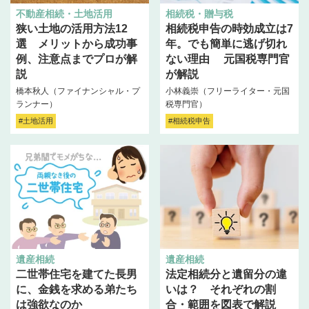
不動産相続・土地活用
相続税・贈与税
狭い土地の活用方法12
相続税申告の時効成立は7
選 メリットから成功事
年。でも簡単に逃げ切れ
例、注意点までプロが解
ない理由 元国税専門官
説
が解説
橋本秋人（ファイナンシャル・プ
小林義崇（フリーライター・元国
ランナー）
税専門官）
#土地活用
#相続税申告
遺産相続
遺産相続
二世帯住宅を建てた長男
法定相続分と遺留分の違
に、金銭を求める弟たち
いは？ それぞれの割
は強欲なのか
合・範囲を図表で解説