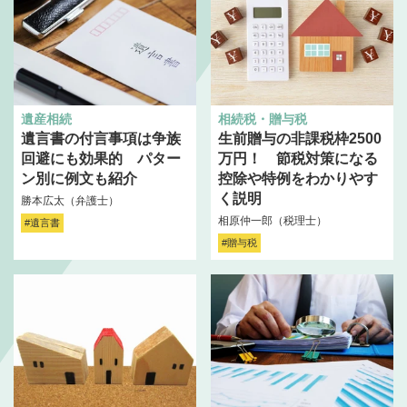
遺産相続
相続税・贈与税
遺言書の付言事項は争族
生前贈与の非課税枠2500
回避にも効果的 パター
万円！ 節税対策になる
ン別に例文も紹介
控除や特例をわかりやす
く説明
勝本広太（弁護士）
相原仲一郎（税理士）
#遺言書
#贈与税