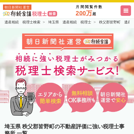
月間閲覧件数
朝日新聞社運営
200万
超
遺産相続 税理士検索
埼玉県 遺産相続 税理士
秩父郡皆野町 遺産
埼玉県 秩父郡皆野町の不動産評価に強い税理士事
務所 一覧