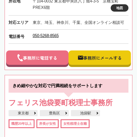
所在地
〒104-0032 東京都中央区八丁堀4-3-5 京橋宝町
PREX6階
地図
対応エリア
東京、埼玉、神奈川、千葉、全国オンライン相談可
050-5268-8565
電話番号
事務所に電話する
事務所にメールする
きめ細やかな対応で円満相続をサポートします
フェリス池袋要町税理士事務所
東京都
豊島区
池袋駅
職歴20年以上
所長が女性
女性税理士在籍