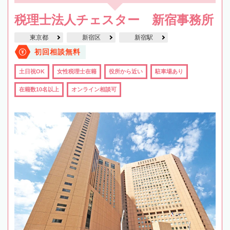
税理士法人チェスター 新宿事務所
東京都
新宿区
新宿駅
初回相談無料
土日祝OK
女性税理士在籍
役所から近い
駐車場あり
在籍数10名以上
オンライン相談可