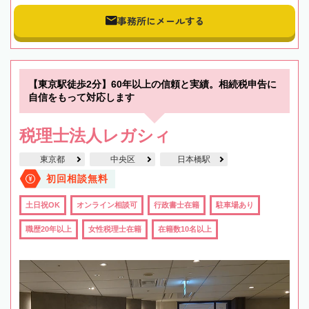
事務所にメールする
【東京駅徒歩2分】60年以上の信頼と実績。相続税申告に
自信をもって対応します
税理士法人レガシィ
東京都
中央区
日本橋駅
初回相談無料
土日祝OK
オンライン相談可
行政書士在籍
駐車場あり
職歴20年以上
女性税理士在籍
在籍数10名以上