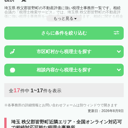
埼玉県 秩父郡皆野町の不動産評価に強い税理士事務所一覧です。相続
会議の「税理士検索サービス」では、埼玉県 秩父郡皆野町の不動産評
価に強い税理士事務所を一覧で見ることが出来ます。相続に関する税金
もっと見る
や特例制度のことは一度近隣の税理士に相談してみましょう。
さらに条件を絞り込む
市区町村から
税理士を探す
相談内容から
税理士を探す
17
1~17
全
件中
件を表示
各事務所の詳細情報とお問い合わせフォームは別ウィンドウで開きます
更新日：2026年8月9日
埼玉 秩父郡皆野町近隣エリア・全国オンライン対応可
で相続対応可能な税理士事務所