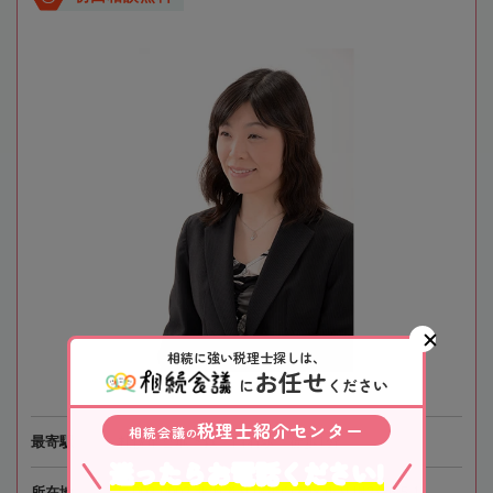
相続に強い税理士探しは、
お任せ
に
ください
税理士紹介センター
相続会議
の
最寄駅
札幌市営地下鉄「白石駅」徒歩1分
迷ったらお電話ください!
所在地
〒003-0002 北海道札幌市白石区東札幌2条6-5-1