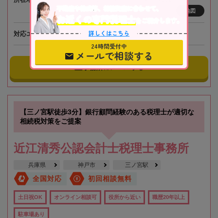
不動産や株式等、相続資産に合わせて、
地図
お近くの専門税理士
をご紹介します。
詳しくはこちら
対応エリア
北海道
24時間受付中
メールで相談する
事務所にメールする
【三ノ宮駅徒歩3分】銀行顧問経験のある税理士が適切な
相続税対策をご提案
近江清秀公認会計士税理士事務所
兵庫県
神戸市
三ノ宮駅
全国対応
初回相談無料
土日祝OK
オンライン相談可
役所から近い
職歴20年以上
駐車場あり