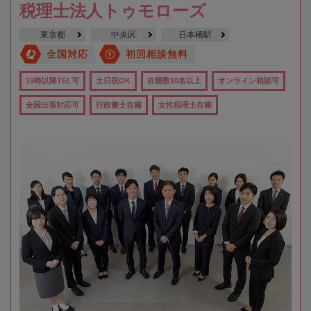
税理士法人トゥモローズ
東京都
中央区
日本橋駅
全国対応
初回相談無料
19時以降TEL可
土日祝OK
在籍数10名以上
オンライン相談可
全国出張対応可
行政書士在籍
女性税理士在籍