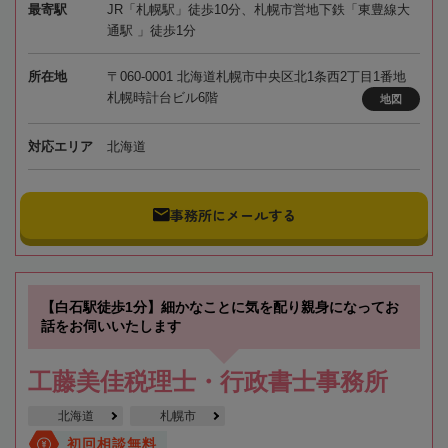
最寄駅
JR「札幌駅」徒歩10分、札幌市営地下鉄「東豊線大
通駅 」徒歩1分
所在地
〒060-0001 北海道札幌市中央区北1条西2丁目1番地
札幌時計台ビル6階
地図
対応エリア
北海道
事務所にメールする
【白石駅徒歩1分】細かなことに気を配り親身になってお
話をお伺いいたします
工藤美佳税理士・行政書士事務所
北海道
札幌市
初回相談無料