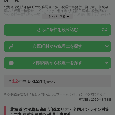
北海道 沙流郡日高町の税務調査に強い税理士事務所一覧です。相続会
議の「税理士検索サービス」では、北海道 沙流郡日高町の税務調査に
強い税理士事務所を一覧で見ることが出来ます。相続に関する税金や特
もっと見る
例制度のことは一度近隣の税理士に相談してみましょう。
さらに条件を絞り込む
市区町村から
税理士を探す
相談内容から
税理士を探す
12
1~12
全
件中
件を表示
各事務所の詳細情報とお問い合わせフォームは別ウィンドウで開きます
更新日：2026年8月8日
北海道 沙流郡日高町近隣エリア・全国オンライン対応
可で相続対応可能な税理士事務所