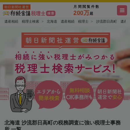
月間閲覧件数
朝日新聞社運営
200万
超
遺産相続 税理士検索
北海道 遺産相続 税理士
沙流郡日高町 遺産
北海道 沙流郡日高町の税務調査に強い税理士事務
所 一覧