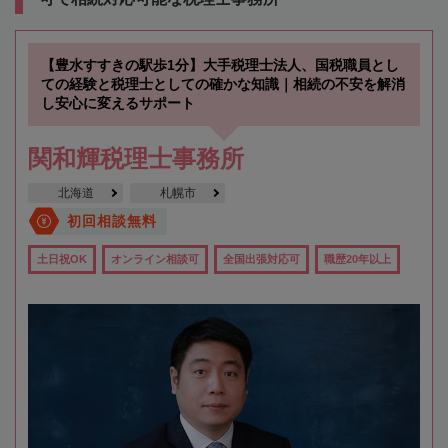
【豊水すすきの駅歩1分】大手税理士法人、国税職員とし
ての経験と税理士としての確かな知識｜相続の不安を解消
し安心に変えるサポート
関和輝税理士事務所
北海道
札幌市
初回相談無料
土日祝OK
オンライン相談可
全国出張対応可
職歴20年以上