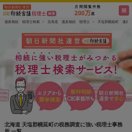
月間閲覧件数
朝日新聞社運営
200万
超
遺産相続 税理士検索
北海道 遺産相続 税理士
天塩郡幌延町 遺産
北海道 天塩郡幌延町の税務調査に強い税理士事務
所 一覧