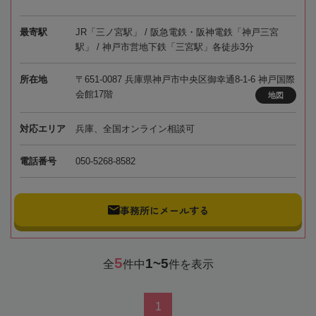
最寄駅
JR「三ノ宮駅」 / 阪急電鉄・阪神電鉄「神戸三宮
駅」 / 神戸市営地下鉄「三宮駅」各徒歩3分
所在地
〒651-0087 兵庫県神戸市中央区御幸通8-1-6 神戸国際
会館17階
地図
対応エリア
兵庫、全国オンライン相談可
電話番号
050-5268-8582
事務所にメールする
5
1~5
全
件中
件を表示
1