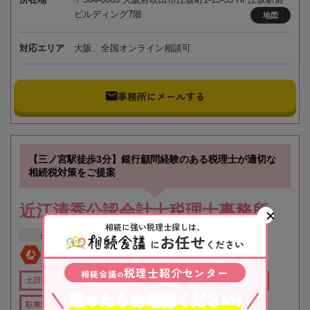
ビルディング7階
地図
対応エリア
大阪、全国オンライン相談可
事務所にメールする
【三ノ宮駅徒歩3分】銀行顧問経験のある税理士が適切な
相続税対策をご提案
近江清秀公認会計士税理士事務所
相続に強い税理士探しは、
兵庫県
神戸市
三ノ宮駅
お任せ
に
ください
全国対応
初回相談無料
税理士紹介センター
相続会議
の
土日祝OK
オンライン相談可
役所から近い
職歴20年以上
迷ったらお電話ください!
駐車場あり