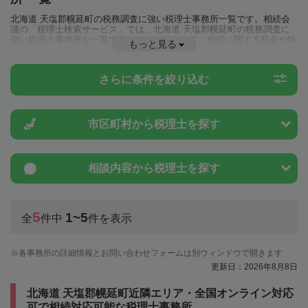
北海道 天塩郡幌延町の税務調査に強い税理士事務所一覧です。相続会
議の「税理士検索サービス」では、北海道 天塩郡幌延町の税務調査に
強い税理士事務所を一覧で見ることが出来ます。相続に関する税金や特
もっと見る
例制度のことは一度近隣の税理士に相談してみましょう。
さらに条件を絞り込む
市区町村から
税理士を探す
相談内容から
税理士を探す
5
1~5
全
件中
件を表示
各事務所の詳細情報とお問い合わせフォームは別ウィンドウで開きます
更新日：2026年8月8日
北海道 天塩郡幌延町近隣エリア・全国オンライン対応
可で相続対応可能な税理士事務所