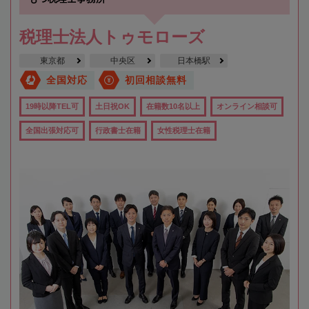
税理士法人トゥモローズ
東京都
中央区
日本橋駅
全国対応
初回相談無料
19時以降TEL可
土日祝OK
在籍数10名以上
オンライン相談可
全国出張対応可
行政書士在籍
女性税理士在籍