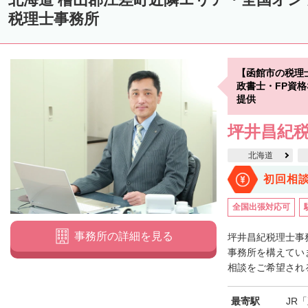
中川郡美深町
中川郡音威子府村
中川郡中川町
中川郡幕別町
税理士事務所
雨竜郡幌加内町
増毛郡増毛町
留萌郡小平町
苫前郡苫前町
天塩郡遠別町
天塩郡天塩町
天塩郡豊富町
天塩郡幌延町
宗
【函館市の税理
枝幸郡中頓別町
枝幸郡枝幸町
礼文郡礼文町
利尻郡利尻町
政書士・FP資
提供
網走郡津別町
網走郡大空町
斜里郡斜里町
斜里郡清里町
斜
坪井昌紀
常呂郡置戸町
常呂郡佐呂間町
紋別郡遠軽町
紋別郡湧別町
北海道
紋別郡西興部村
紋別郡雄武町
有珠郡壮瞥町
白老郡白老町
初回相
浦河郡浦河町
様似郡様似町
幌泉郡えりも町
日高郡新ひだか町
全国出張対応可
河東郡上士幌町
河東郡鹿追町
河西郡芽室町
河西郡中札内村
事務所の詳細を見る
広尾郡広尾町
足寄郡足寄町
足寄郡陸別町
十勝郡浦幌町
釧
坪井昌紀税理士事
事務所を構えてい
川上郡標茶町
川上郡弟子屈町
阿寒郡鶴居村
白糠郡白糠町
相談をご希望される
標津郡標津町
目梨郡羅臼町
最寄駅
JR