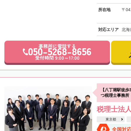
所在地
〒0
対応エリア
北海
事務所に電話する
050-5268-8656
受付時間 9:00～17:00
【八丁堀駅徒歩
つ税理士事務所
税理士法
東京都
全国対