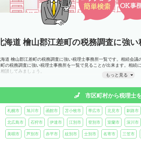
北海道 檜山郡江差町の税務調査に強い
北海道 檜山郡江差町の税務調査に強い税理士事務所一覧です。相続会議
差町の税務調査に強い税理士事務所を一覧で見ることが出来ます。相続
に相談してみましょう。
もっと見る
市区町村から
税理士
札幌市
旭川市
函館市
苫小牧市
帯広市
北見市
釧路市
北広島市
石狩市
伊達市
江別市
登別市
室蘭市
深川市
美唄市
芦別市
赤平市
紋別市
士別市
名寄市
三笠市