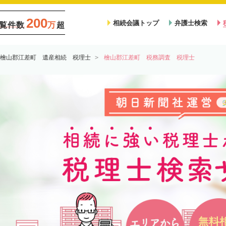
200
相続会議トップ
弁護士検索
覧件数
万
超
檜山郡江差町 遺産相続 税理士
檜山郡江差町 税務調査 税理士