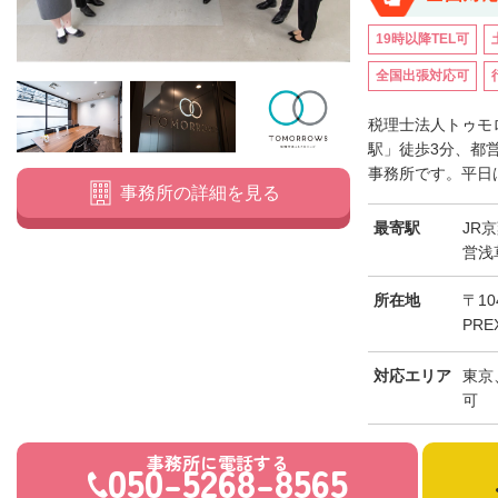
19時以降TEL可
全国出張対応可
税理士法人トゥモ
駅」徒歩3分、都
事務所です。平日は
事務所の詳細を見る
最寄駅
JR
営浅
所在地
〒10
PRE
対応エリア
東京
可
事務所に電話する
050-5268-8565