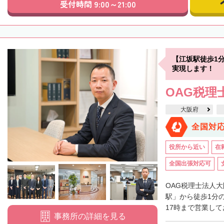
受付時間 9:00～21:00
【江坂駅徒歩1
実現します！
OAG税理
大阪府
全国対
役所から近い
在
全国出張対応可
OAG税理士法人
駅」から徒歩1分
17時まで営業して
事務所の詳細を見る