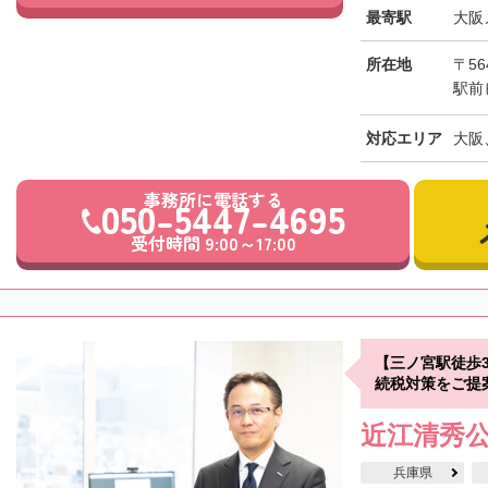
最寄駅
大阪
所在地
〒56
駅前
対応エリア
大阪
事務所に電話する
050-5447-4695
受付時間 9:00～17:00
【三ノ宮駅徒歩
続税対策をご提
近江清秀
兵庫県