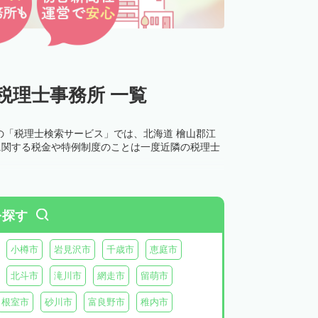
税理士事務所 一覧
の「税理士検索サービス」では、北海道 檜山郡江
に関する税金や特例制度のことは一度近隣の税理士
を探す
小樽市
岩見沢市
千歳市
恵庭市
北斗市
滝川市
網走市
留萌市
根室市
砂川市
富良野市
稚内市