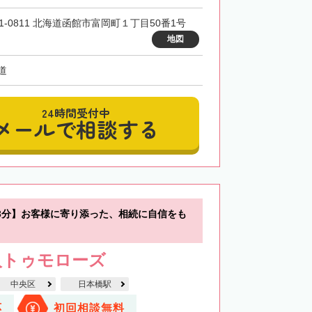
41-0811 北海道函館市富岡町１丁目50番1号
地図
道
24時間受付中
メールで相談する
3分】お客様に寄り添った、相続に自信をも
人トゥモローズ
中央区
日本橋駅
応
初回相談無料