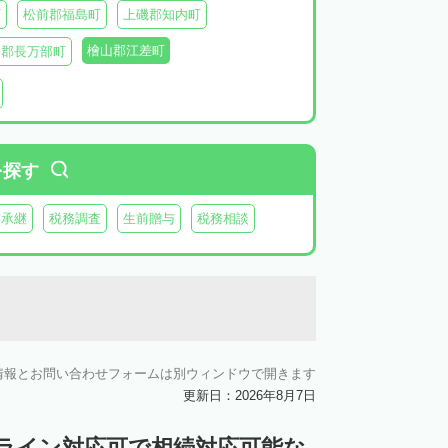
町
松前郡福島町
上磯郡知内町
檜山郡江差町
越郡長万部町
瀬棚郡今金町
久遠郡せたな町
虻田郡ニセコ町
虻田郡倶知安町
虻田郡豊浦町
虻田郡洞爺湖町
を探す
郡神恵内村
古平郡古平町
積丹郡積丹町
業承継
税務調査
生前贈与
税務相談
空知郡奈井江町
空知郡上砂川町
由仁町
夕張郡長沼町
夕張郡栗山町
雨竜郡秩父別町
雨竜郡雨竜町
払郡安平町
勇払郡むかわ町
情報とお問い合わせフォームは別ウィンドウで開きます
上川郡愛別町
上川郡上川町
上川郡東川町
更新日：2026年8月7日
川郡新得町
上川郡清水町
中川郡本別町
ンライン対応可で相続対応可能な