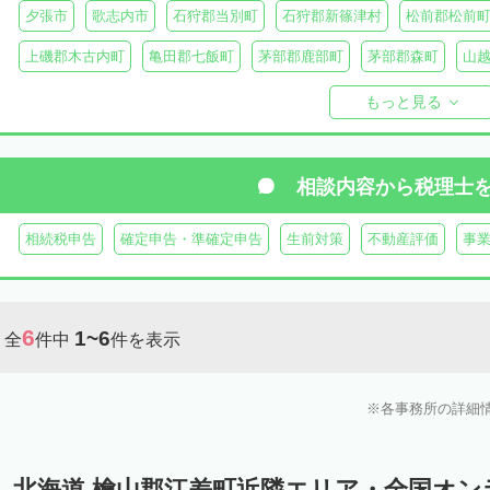
夕張市
歌志内市
石狩郡当別町
石狩郡新篠津村
松前郡松前
上磯郡木古内町
亀田郡七飯町
茅部郡鹿部町
茅部郡森町
山
檜山郡上ノ国町
檜山郡厚沢部町
爾志郡乙部町
奥尻郡奥尻町
もっと見る
島牧郡島牧村
寿都郡寿都町
寿都郡黒松内町
磯谷郡蘭越町
虻田郡真狩村
虻田郡留寿都村
虻田郡喜茂別町
虻田郡京極町
相談内容から
税理士
岩内郡共和町
岩内郡岩内町
二海郡八雲町
古宇郡泊村
古宇
相続税申告
確定申告・準確定申告
生前対策
不動産評価
事
余市郡仁木町
余市郡余市町
余市郡赤井川村
空知郡南幌町
空知郡上富良野町
空知郡中富良野町
空知郡南富良野町
夕張郡
6
1~6
全
件中
件を表示
樺戸郡月形町
樺戸郡浦臼町
樺戸郡新十津川町
雨竜郡妹背牛町
雨竜郡北竜町
雨竜郡沼田町
勇払郡占冠村
勇払郡厚真町
勇
各事務所の詳細
上川郡東神楽町
上川郡鷹栖町
上川郡当麻町
上川郡比布町
上川郡美瑛町
上川郡和寒町
上川郡剣淵町
上川郡下川町
上
北海道 檜山郡江差町近隣エリア・全国オ