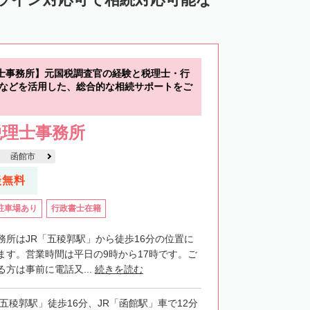
中川郡池田町
中川郡豊頃町
苫前郡羽幌町
苫前郡初山別村
谷郡猿払村
枝幸郡浜頓別町
士事務所】元国税調査官の経験と税理士・行
利尻郡利尻富士町
網走郡美幌町
格などを活用した、総合的な相続サポートをご
里郡小清水町
常呂郡訓子府町
税理士事務所
紋別郡滝上町
紋別郡興部町
函館市
沙流郡日高町
沙流郡平取町
新冠郡新冠町
談無料
河東郡音更町
河東郡士幌町
駐車場あり
行政書士在籍
河西郡更別村
広尾郡大樹町
路郡釧路町
厚岸郡厚岸町
厚岸郡浜中町
務所はJR「五稜郭駅」から徒歩16分の位置に
ます。営業時間は平日の9時から17時です。ご
野付郡別海町
標津郡中標津町
方は事前に電話又...
続きを読む
「五稜郭駅」徒歩16分、JR「函館駅」車で12分