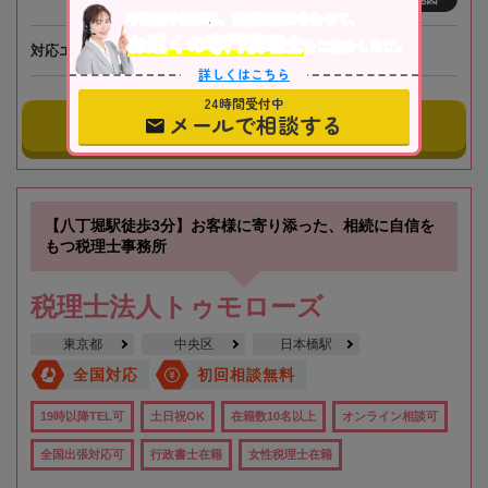
不動産や株式等、相続資産に合わせて、
お近くの専門税理士
をご紹介します。
対応エリア
北海道
詳しくはこちら
24時間受付中
メールで相談する
事務所にメールする
【八丁堀駅徒歩3分】お客様に寄り添った、相続に自信を
もつ税理士事務所
税理士法人トゥモローズ
東京都
中央区
日本橋駅
全国対応
初回相談無料
19時以降TEL可
土日祝OK
在籍数10名以上
オンライン相談可
全国出張対応可
行政書士在籍
女性税理士在籍