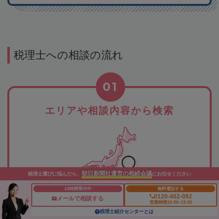
税理士への相談の流れ
01
エリアや相談内容から検索
朝日新聞社運営の相続会議
税理士選びに悩んだら、
にお任せください
24時間受付中
無料電話する
0120-402-092
希望のエリアや相談したい内容から、税理士事務所を検索。
メールで相談する
営業時間10:00~19:00
該当する税理士事務所が一覧表示されますので、紹介文や所
税理士紹介センターとは
在地などで相談先をご検討ください。