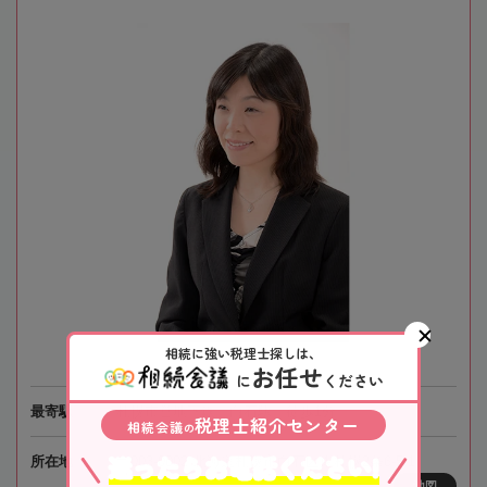
相続に強い税理士探しは、
お任せ
に
ください
最寄駅
札幌市営地下鉄「白石駅」徒歩1分
税理士紹介センター
相続会議
の
迷ったらお電話ください!
所在地
〒003-0002 北海道札幌市白石区東札幌2条6-5-1
地図