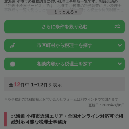
北海道 小樽市の税務調査に強い税理士事務所一覧です。相続会議の
「税理士検索サービス」では、北海道 小樽市の税務調査に強い税理士
事務所を一覧で見ることが出来ます。相続に関する税金や特例制度のこ
もっと見る
とは一度近隣の税理士に相談してみましょう。
さらに条件を絞り込む
市区町村から
税理士を探す
相談内容から
税理士を探す
12
1~12
全
件中
件を表示
各事務所の詳細情報とお問い合わせフォームは別ウィンドウで開きます
更新日：2026年8月8日
北海道 小樽市近隣エリア・全国オンライン対応可で相
続対応可能な税理士事務所