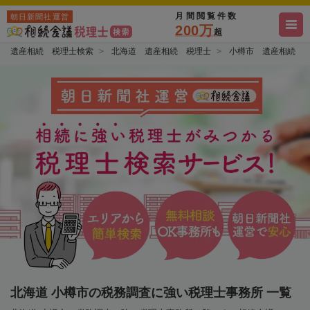
月間閲覧件数
朝日新聞社運営
200万
超
遺産相続 税理士検索
北海道 遺産相続 税理士
小樽市 遺産相続 
北海道 小樽市の税務調査に強い税理士事務所 一覧