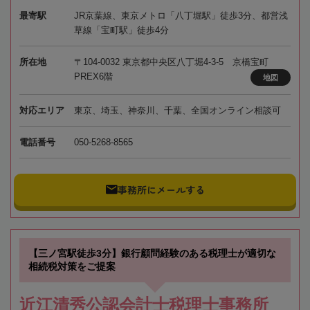
最寄駅
JR京葉線、東京メトロ「八丁堀駅」徒歩3分、都営浅
草線「宝町駅」徒歩4分
所在地
〒104-0032 東京都中央区八丁堀4-3-5 京橋宝町
PREX6階
地図
対応エリア
東京、埼玉、神奈川、千葉、全国オンライン相談可
電話番号
050-5268-8565
事務所にメールする
【三ノ宮駅徒歩3分】銀行顧問経験のある税理士が適切な
相続税対策をご提案
近江清秀公認会計士税理士事務所