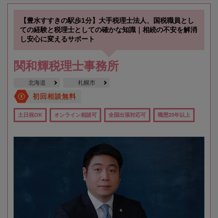
【豊水すすきの駅歩1分】大手税理士法人、国税職員とし
ての経験と税理士としての確かな知識｜相続の不安を解消
し安心に変えるサポート
関和輝税理士事務所
北海道
札幌市
初回相談無料
土日祝OK
オンライン相談可
全国出張対応可
職歴20年以上