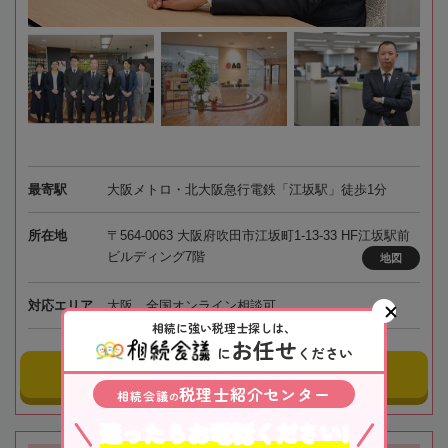
最寄駅
大阪メトロ・北大阪急行電鉄「江坂駅」徒歩1分
所在地
〒564-0063 大阪府吹田市江坂町1-13-33 HF江坂駅前
ビルディング7階
地図
対応エリア
大阪、全国オンライン相談可
相続に強い税理士探しは、
お任せ
に
ください
事務所にメールする
税理士紹介センター
相続会議
の
迷ったらお電話ください!