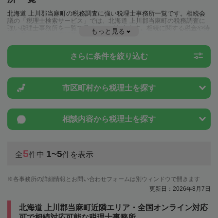
北海道 上川郡当麻町の税務調査に強い税理士事務所一覧です。相続会
議の「税理士検索サービス」では、北海道 上川郡当麻町の税務調査に
強い税理士事務所を一覧で見ることが出来ます。相続に関する税金や特
もっと見る
例制度のことは一度近隣の税理士に相談してみましょう。
さらに条件を絞り込む
市区町村から
税理士を探す
相談内容から
税理士を探す
5
1~5
全
件中
件を表示
各事務所の詳細情報とお問い合わせフォームは別ウィンドウで開きます
更新日：2026年8月7日
北海道 上川郡当麻町近隣エリア・全国オンライン対応
可で相続対応可能な税理士事務所