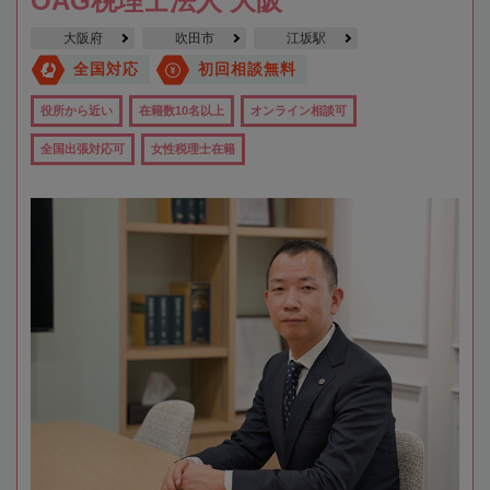
OAG税理士法人 大阪
大阪府
吹田市
江坂駅
全国対応
初回相談無料
役所から近い
在籍数10名以上
オンライン相談可
全国出張対応可
女性税理士在籍