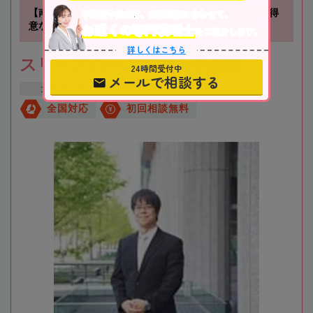
【南方駅徒歩1分】不動産に関する相続や相続税対策が得
不動産や株式等、相続資産に合わせて、
お近くの専門税理士
意な税理士事務所です
をご紹介します。
詳しくはこちら
スリーアローズ税理士事務所
24時間受付中
メールで相談する
大阪府
大阪市
新大阪駅
全国対応
初回相談無料