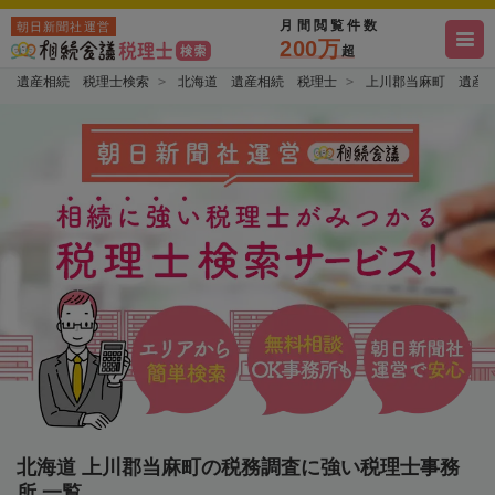
月間閲覧件数
朝日新聞社運営
200万
超
遺産相続 税理士検索
北海道 遺産相続 税理士
上川郡当麻町 遺産
北海道 上川郡当麻町の税務調査に強い税理士事務
所 一覧