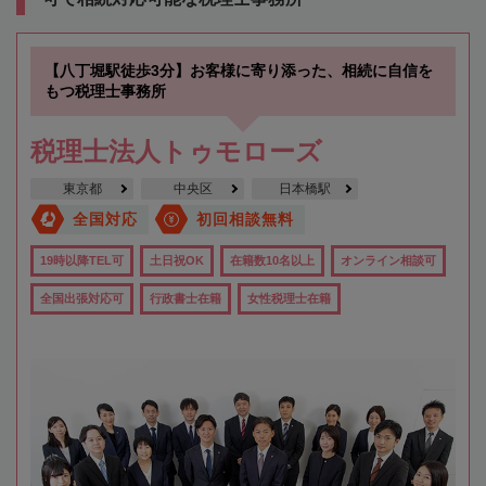
【八丁堀駅徒歩3分】お客様に寄り添った、相続に自信を
もつ税理士事務所
税理士法人トゥモローズ
東京都
中央区
日本橋駅
全国対応
初回相談無料
19時以降TEL可
土日祝OK
在籍数10名以上
オンライン相談可
全国出張対応可
行政書士在籍
女性税理士在籍