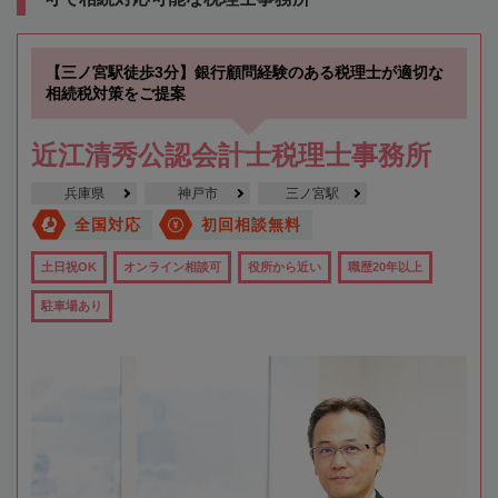
【三ノ宮駅徒歩3分】銀行顧問経験のある税理士が適切な
相続税対策をご提案
近江清秀公認会計士税理士事務所
兵庫県
神戸市
三ノ宮駅
全国対応
初回相談無料
土日祝OK
オンライン相談可
役所から近い
職歴20年以上
駐車場あり