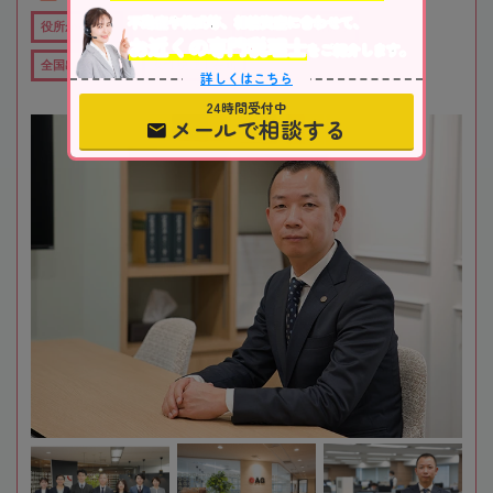
不動産や株式等、相続資産に合わせて、
役所から近い
在籍数10名以上
オンライン相談可
お近くの専門税理士
をご紹介します。
全国出張対応可
女性税理士在籍
詳しくはこちら
24時間受付中
メールで相談する