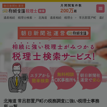
月間閲覧件数
朝日新聞社運営
200万
超
遺産相続 税理士検索
北海道 遺産相続 税理士
常呂郡置戸町 遺産
北海道 常呂郡置戸町の税務調査に強い税理士事務
所 一覧