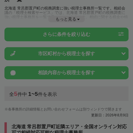
北海道 常呂郡置戸町の税務調査に強い税理士事務所一覧です。相続会
議の「税理士検索サービス」では、北海道 常呂郡置戸町の税務調査に
強い税理士事務所を一覧で見ることが出来ます。相続に関する税金や特
もっと見る
例制度のことは一度近隣の税理士に相談してみましょう。
さらに条件を絞り込む
市区町村から
税理士を探す
相談内容から
税理士を探す
5
1~5
全
件中
件を表示
各事務所の詳細情報とお問い合わせフォームは別ウィンドウで開きます
更新日：2026年8月9日
北海道 常呂郡置戸町近隣エリア・全国オンライン対応
可で相続対応可能な税理士事務所