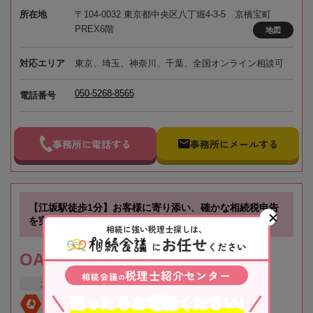
所在地
〒104-0032 東京都中央区八丁堀4-3-5 京橋宝町
PREX6階
地図
対応エリア
東京、埼玉、神奈川、千葉、全国オンライン相談可
050-5268-8565
電話番号
事務所に電話する
事務所にメールする
【江坂駅徒歩1分】お客様に寄り添い、確かな相続税申告
を実現します！
相続に強い税理士探しは、
お任せ
に
ください
OAG税理士法人 大阪
税理士紹介センター
相続会議
の
大阪府
吹田市
江坂駅
迷ったらお電話ください!
全国対応
初回相談無料