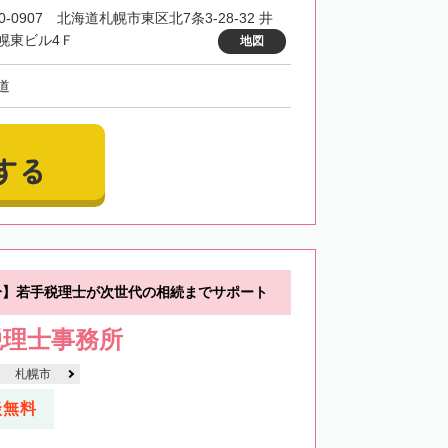
0-0907 北海道札幌市東区北7条3-28-32 井
幌東ビル4Ｆ
地図
道
する
分】若手税理士が次世代の相続までサポート
税理士事務所
札幌市
談無料