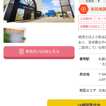
北海道
初回相
土日祝OK
オンラ
在籍数10名以上
税理士法人小島会
あり、道央圏を中
ご提供している税理
事務所の詳細を見る
最寄駅
札幌
「大
所在地
〒0
ル6F
対応エリア
北海
24時間受付中