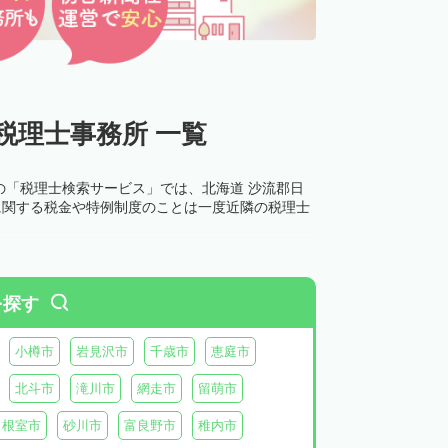
税理士事務所 一覧
の「税理士検索サービス」では、北海道 沙流郡日
に関する税金や特例制度のことは一度近隣の税理士
を探す
小樽市
岩見沢市
千歳市
恵庭市
北斗市
滝川市
網走市
留萌市
根室市
砂川市
富良野市
稚内市