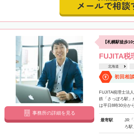
メールで相談
【札幌駅徒歩1
FUJITA
北海道
初回相
FUJITA税理士
鉄「さっぽろ駅」
は平日8時30分から
事務所の詳細を見る
最寄駅
JR
ろ駅