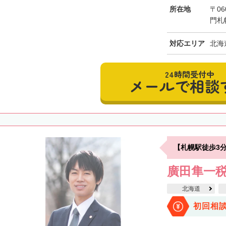
所在地
〒06
門札
対応エリア
北海
24時間受付中
メールで相談
【札幌駅徒歩3
廣田隼一
北海道
初回相