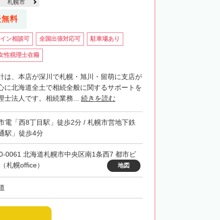
札幌市
談無料
イン相談可
全国出張対応可
駐車場あり
女性税理士在籍
計は、本店が深川で札幌・旭川・留萌に支店が
心に北海道全土で相続全般に関するサポートを
士法人です。相続業務...
続きを読む
市電「西8丁目駅」徒歩2分 / 札幌市営地下鉄
通駅」徒歩4分
60-0061 北海道札幌市中央区南1条西7 都市ビ
（札幌office）
地図
道