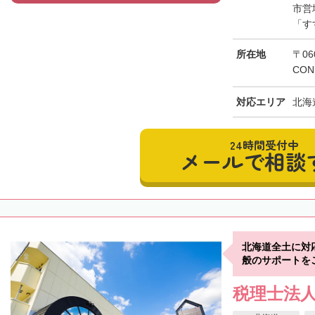
市営
「す
所在地
〒06
CON
対応エリア
北海
24時間受付中
メールで相談
北海道全土に対
般のサポートを
税理士法