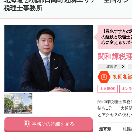
中川郡美深町
中川郡音威子府村
中川郡中川町
中川郡幕別町
税理士事務所
雨竜郡幌加内町
増毛郡増毛町
留萌郡小平町
苫前郡苫前町
天塩郡遠別町
天塩郡天塩町
天塩郡豊富町
天塩郡幌延町
宗
【豊水すすきの
枝幸郡中頓別町
枝幸郡枝幸町
礼文郡礼文町
利尻郡利尻町
の経験と税理士
心に変えるサポ
網走郡津別町
網走郡大空町
斜里郡斜里町
斜里郡清里町
斜
関和輝税
常呂郡置戸町
常呂郡佐呂間町
紋別郡遠軽町
紋別郡湧別町
北海道
沙
紋別郡西興部村
紋別郡雄武町
有珠郡壮瞥町
白老郡白老町
初回相
浦河郡浦河町
様似郡様似町
幌泉郡えりも町
日高郡新ひだか町
土日祝OK
オンラ
河東郡上士幌町
河東郡鹿追町
河西郡芽室町
河西郡中札内村
広尾郡広尾町
足寄郡足寄町
足寄郡陸別町
十勝郡浦幌町
釧
関和輝税理士事務
徒歩1分、「大通
川上郡標茶町
川上郡弟子屈町
阿寒郡鶴居村
白糠郡白糠町
とアクセスの便利な
標津郡標津町
目梨郡羅臼町
事務所の詳細を見る
最寄駅
札幌