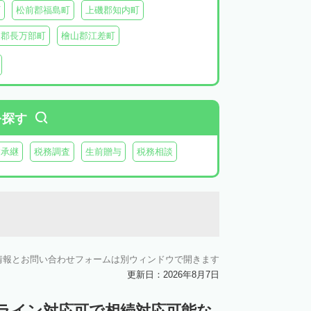
町
松前郡福島町
上磯郡知内町
越郡長万部町
檜山郡江差町
瀬棚郡今金町
久遠郡せたな町
虻田郡ニセコ町
虻田郡倶知安町
虻田郡豊浦町
虻田郡洞爺湖町
を探す
郡神恵内村
古平郡古平町
積丹郡積丹町
業承継
税務調査
生前贈与
税務相談
空知郡奈井江町
空知郡上砂川町
由仁町
夕張郡長沼町
夕張郡栗山町
雨竜郡秩父別町
雨竜郡雨竜町
払郡安平町
勇払郡むかわ町
情報とお問い合わせフォームは別ウィンドウで開きます
上川郡愛別町
上川郡上川町
上川郡東川町
更新日：2026年8月7日
川郡新得町
上川郡清水町
中川郡本別町
ンライン対応可で相続対応可能な