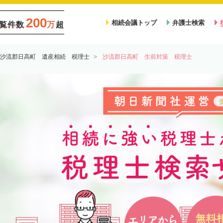
200
相続会議トップ
弁護士検索
覧件数
万
超
沙流郡日高町 遺産相続 税理士
沙流郡日高町 生前対策 税理士