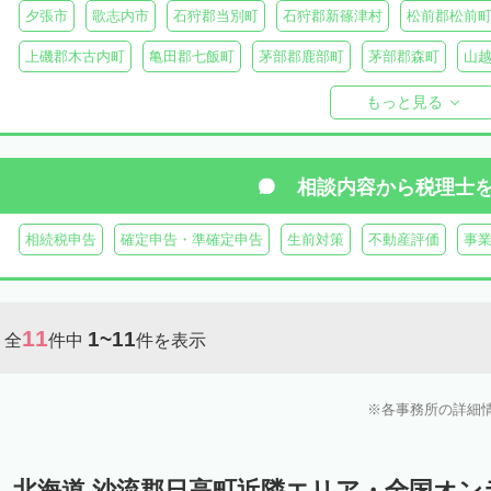
夕張市
歌志内市
石狩郡当別町
石狩郡新篠津村
松前郡松前
上磯郡木古内町
亀田郡七飯町
茅部郡鹿部町
茅部郡森町
山
檜山郡上ノ国町
檜山郡厚沢部町
爾志郡乙部町
奥尻郡奥尻町
もっと見る
島牧郡島牧村
寿都郡寿都町
寿都郡黒松内町
磯谷郡蘭越町
虻田郡真狩村
虻田郡留寿都村
虻田郡喜茂別町
虻田郡京極町
相談内容から
税理士
岩内郡共和町
岩内郡岩内町
二海郡八雲町
古宇郡泊村
古宇
相続税申告
確定申告・準確定申告
生前対策
不動産評価
事
余市郡仁木町
余市郡余市町
余市郡赤井川村
空知郡南幌町
空知郡上富良野町
空知郡中富良野町
空知郡南富良野町
夕張郡
11
1~11
全
件中
件を表示
樺戸郡月形町
樺戸郡浦臼町
樺戸郡新十津川町
雨竜郡妹背牛町
雨竜郡北竜町
雨竜郡沼田町
勇払郡占冠村
勇払郡厚真町
勇
各事務所の詳細
上川郡東神楽町
上川郡鷹栖町
上川郡当麻町
上川郡比布町
上川郡美瑛町
上川郡和寒町
上川郡剣淵町
上川郡下川町
上
北海道 沙流郡日高町近隣エリア・全国オ