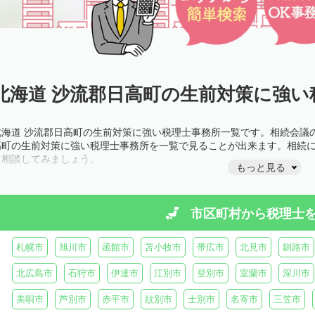
北海道 沙流郡日高町の生前対策に強い
北海道 沙流郡日高町の生前対策に強い税理士事務所一覧です。相続会議
高町の生前対策に強い税理士事務所を一覧で見ることが出来ます。相続
に相談してみましょう。
もっと見る
市区町村から
税理士
札幌市
旭川市
函館市
苫小牧市
帯広市
北見市
釧路市
北広島市
石狩市
伊達市
江別市
登別市
室蘭市
深川市
美唄市
芦別市
赤平市
紋別市
士別市
名寄市
三笠市