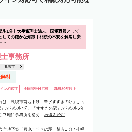
中川郡池田町
中川郡豊頃町
苫前郡羽幌町
苫前郡初山別村
谷郡猿払村
枝幸郡浜頓別町
駅歩1分】大手税理士法人、国税職員として
利尻郡利尻富士町
網走郡美幌町
としての確かな知識｜相続の不安を解消し安
ート
里郡小清水町
常呂郡訓子府町
理士事務所
紋別郡滝上町
紋別郡興部町
札幌市
流郡日高町
沙流郡平取町
新冠郡新冠町
談無料
河東郡音更町
河東郡士幌町
イン相談可
全国出張対応可
職歴20年以上
河西郡更別村
広尾郡大樹町
路郡釧路町
厚岸郡厚岸町
厚岸郡浜中町
所は、札幌市営地下鉄「豊水すすきの駅」より
駅」から徒歩4分、「すすきの駅」から徒歩5分
野付郡別海町
標津郡中標津町
立地に事務所を構え...
続きを読む
市営地下鉄「豊水すすきの駅」徒歩1 分 / 札幌