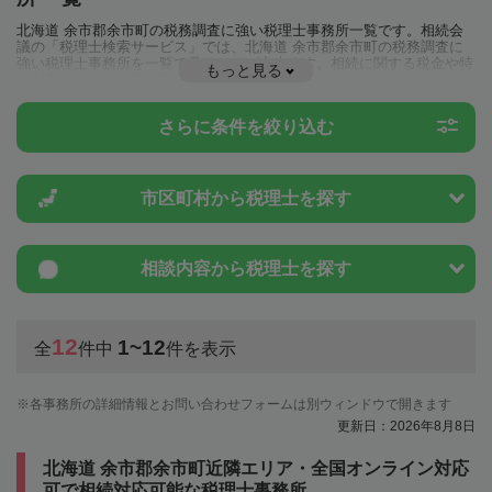
北海道 余市郡余市町の税務調査に強い税理士事務所一覧です。相続会
議の「税理士検索サービス」では、北海道 余市郡余市町の税務調査に
強い税理士事務所を一覧で見ることが出来ます。相続に関する税金や特
もっと見る
例制度のことは一度近隣の税理士に相談してみましょう。
さらに条件を絞り込む
市区町村から
税理士を探す
相談内容から
税理士を探す
12
1~12
全
件中
件を表示
各事務所の詳細情報とお問い合わせフォームは別ウィンドウで開きます
更新日：2026年8月8日
北海道 余市郡余市町近隣エリア・全国オンライン対応
可で相続対応可能な税理士事務所