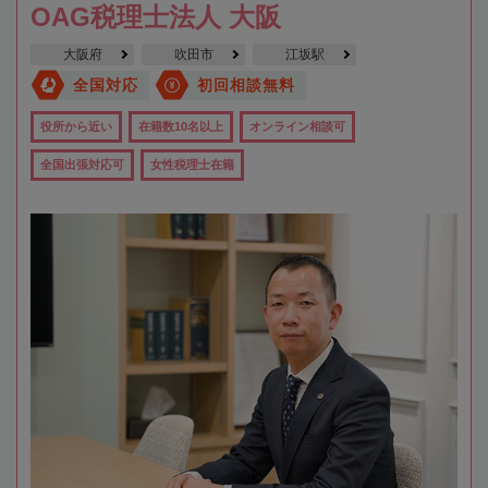
OAG税理士法人 大阪
大阪府
吹田市
江坂駅
全国対応
初回相談無料
役所から近い
在籍数10名以上
オンライン相談可
全国出張対応可
女性税理士在籍