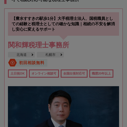
【豊水すすきの駅歩1分】大手税理士法人、国税職員とし
ての経験と税理士としての確かな知識｜相続の不安を解消
し安心に変えるサポート
関和輝税理士事務所
北海道
札幌市
初回相談無料
土日祝OK
オンライン相談可
全国出張対応可
職歴20年以上