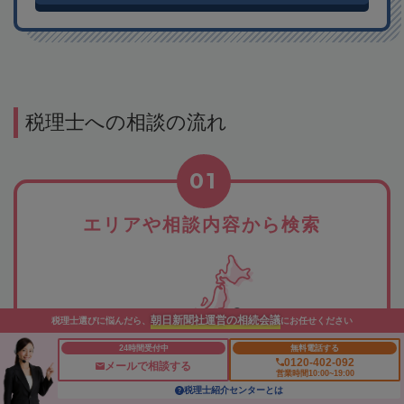
税理士への相談の流れ
01
エリアや相談内容から検索
朝日新聞社運営の相続会議
税理士選びに悩んだら、
にお任せください
24時間受付中
無料電話する
0120-402-092
メールで相談する
営業時間10:00~19:00
希望のエリアや相談したい内容から、税理士事務所を検索。
税理士紹介センターとは