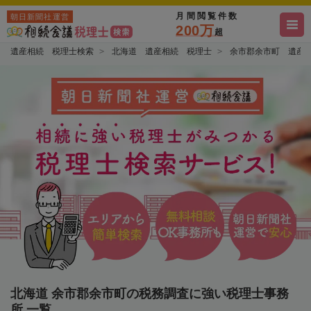
月間閲覧件数
朝日新聞社運営
200万
超
遺産相続 税理士検索
北海道 遺産相続 税理士
余市郡余市町 遺産
北海道 余市郡余市町の税務調査に強い税理士事務
所 一覧