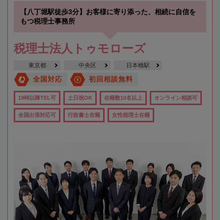
【八丁堀駅徒歩3分】お客様に寄り添った、相続に自信を
もつ税理士事務所
税理士法人トゥモローズ
東京都
中央区
日本橋駅
全国対応
初回相談無料
19時以降TEL可
土日祝OK
在籍数10名以上
オンライン相談可
全国出張対応可
行政書士在籍
女性税理士在籍