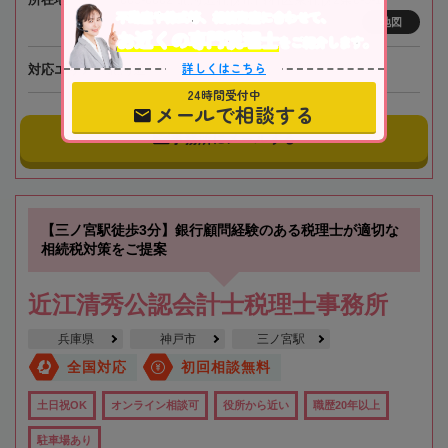
不動産や株式等、相続資産に合わせて、
地図
お近くの専門税理士
をご紹介します。
詳しくはこちら
対応エリア
北海道
24時間受付中
メールで相談する
事務所にメールする
【三ノ宮駅徒歩3分】銀行顧問経験のある税理士が適切な
相続税対策をご提案
近江清秀公認会計士税理士事務所
兵庫県
神戸市
三ノ宮駅
全国対応
初回相談無料
土日祝OK
オンライン相談可
役所から近い
職歴20年以上
駐車場あり