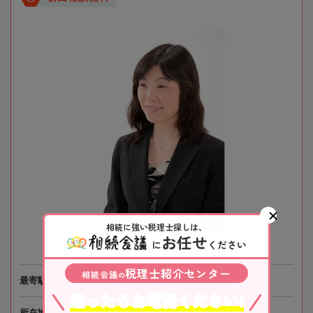
相続に強い税理士探しは、
お任せ
に
ください
税理士紹介センター
相続会議
の
最寄駅
札幌市営地下鉄「白石駅」徒歩1分
迷ったらお電話ください!
所在地
〒003-0002 北海道札幌市白石区東札幌2条6-5-1