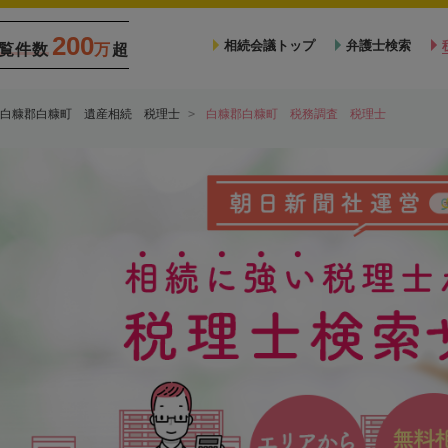
200
相続会議トップ
弁護士検索
覧件数
万
超
白糠郡白糠町 遺産相続 税理士
白糠郡白糠町 税務調査 税理士