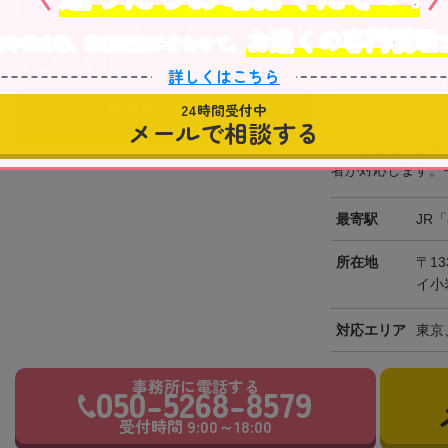
東京都
お近くの専門税理
産や株式等、相続資産に合わせて、
全国対
詳しくはこちら
オンライン相談可
24時間受付中
事務所の詳細を見る
メールで相談する
税理士法人根本税
分にある税理士事
者が対応します。そ
最寄駅
JR
所在地
〒13
イ小
対応エリア
東京
事務所に電話する
050-5268-8579
受付時間 9:00～18:00