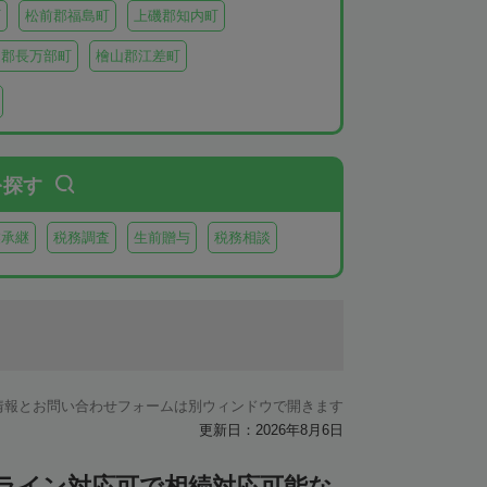
町
松前郡福島町
上磯郡知内町
越郡長万部町
檜山郡江差町
瀬棚郡今金町
久遠郡せたな町
虻田郡ニセコ町
虻田郡倶知安町
虻田郡豊浦町
虻田郡洞爺湖町
を探す
郡神恵内村
古平郡古平町
積丹郡積丹町
業承継
税務調査
生前贈与
税務相談
空知郡奈井江町
空知郡上砂川町
由仁町
夕張郡長沼町
夕張郡栗山町
雨竜郡秩父別町
雨竜郡雨竜町
払郡安平町
勇払郡むかわ町
情報とお問い合わせフォームは別ウィンドウで開きます
上川郡愛別町
上川郡上川町
上川郡東川町
更新日：2026年8月6日
川郡新得町
上川郡清水町
中川郡本別町
ンライン対応可で相続対応可能な