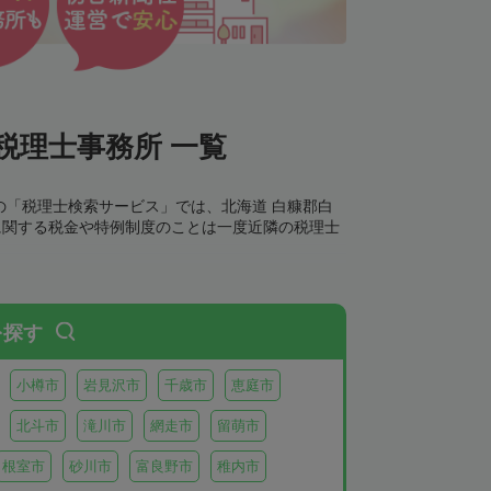
税理士事務所 一覧
の「税理士検索サービス」では、北海道 白糠郡白
に関する税金や特例制度のことは一度近隣の税理士
を探す
小樽市
岩見沢市
千歳市
恵庭市
北斗市
滝川市
網走市
留萌市
根室市
砂川市
富良野市
稚内市