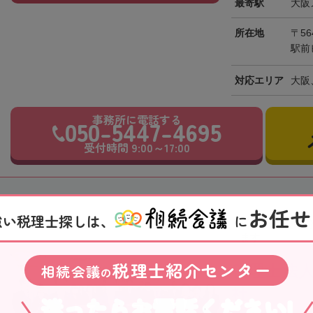
最寄駅
大阪
所在地
〒56
駅前
対応エリア
大阪
事務所に電話する
050-5447-4695
受付時間 9:00～17:00
お任せ
強い税理士探しは、
に
【小岩駅徒歩3
ます
税理士紹介センター
相続会議
税理士法人
の
社
迷ったらお電話ください!