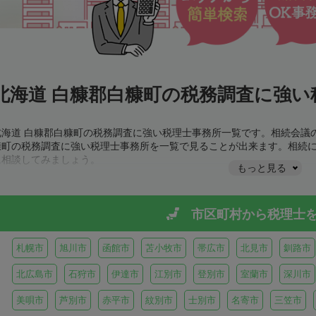
北海道 白糠郡白糠町の税務調査に強い
北海道 白糠郡白糠町の税務調査に強い税理士事務所一覧です。相続会議
糠町の税務調査に強い税理士事務所を一覧で見ることが出来ます。相続
に相談してみましょう。
もっと見る
市区町村から
税理士
札幌市
旭川市
函館市
苫小牧市
帯広市
北見市
釧路市
北広島市
石狩市
伊達市
江別市
登別市
室蘭市
深川市
美唄市
芦別市
赤平市
紋別市
士別市
名寄市
三笠市