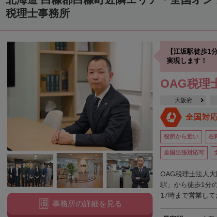
中川郡美深町
中川郡音威子府村
中川郡中川町
中川郡幕別町
税理士事務所
雨竜郡幌加内町
増毛郡増毛町
留萌郡小平町
苫前郡苫前町
天塩郡遠別町
天塩郡天塩町
天塩郡豊富町
天塩郡幌延町
宗
【江坂駅徒歩1
枝幸郡中頓別町
枝幸郡枝幸町
礼文郡礼文町
利尻郡利尻町
実現します！
網走郡津別町
網走郡大空町
斜里郡斜里町
斜里郡清里町
斜
OAG税理
常呂郡置戸町
常呂郡佐呂間町
紋別郡遠軽町
紋別郡湧別町
大阪府
紋別郡西興部村
紋別郡雄武町
有珠郡壮瞥町
白老郡白老町
全国対
浦河郡浦河町
様似郡様似町
幌泉郡えりも町
日高郡新ひだか町
役所から近い
在
河東郡上士幌町
河東郡鹿追町
河西郡芽室町
河西郡中札内村
全国出張対応可
広尾郡広尾町
足寄郡足寄町
足寄郡陸別町
十勝郡浦幌町
釧
OAG税理士法人
白糠郡白糠町
川上郡標茶町
川上郡弟子屈町
阿寒郡鶴居村
駅」から徒歩1分
野
17時まで営業して
標津郡標津町
目梨郡羅臼町
事務所の詳細を見る