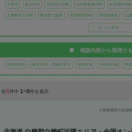
夕張市
歌志内市
石狩郡当別町
石狩郡新篠津村
松前郡松前
上磯郡木古内町
亀田郡七飯町
茅部郡鹿部町
茅部郡森町
山
檜山郡上ノ国町
檜山郡厚沢部町
爾志郡乙部町
奥尻郡奥尻町
もっと見る
島牧郡島牧村
寿都郡寿都町
寿都郡黒松内町
磯谷郡蘭越町
虻田郡真狩村
虻田郡留寿都村
虻田郡喜茂別町
虻田郡京極町
相談内容から
税理士
岩内郡共和町
岩内郡岩内町
二海郡八雲町
古宇郡泊村
古宇
相続税申告
確定申告・準確定申告
生前対策
不動産評価
事
余市郡仁木町
余市郡余市町
余市郡赤井川村
空知郡南幌町
空知郡上富良野町
空知郡中富良野町
空知郡南富良野町
夕張郡
5
1~5
全
件中
件を表示
樺戸郡月形町
樺戸郡浦臼町
樺戸郡新十津川町
雨竜郡妹背牛町
雨竜郡北竜町
雨竜郡沼田町
勇払郡占冠村
勇払郡厚真町
勇
各事務所の詳細
上川郡東神楽町
上川郡鷹栖町
上川郡当麻町
上川郡比布町
上川郡美瑛町
上川郡和寒町
上川郡剣淵町
上川郡下川町
上
北海道 白糠郡白糠町近隣エリア・全国オ