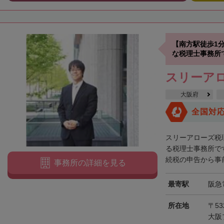
【南方駅徒歩1
な税理士事務所
スリーア
大阪府
全国対
スリーアローズ税
る税理士事務所で
続税の申告から事前
事務所の詳細を見る
最寄駅
阪急
所在地
〒53
大阪