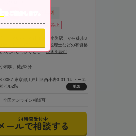
江戸川区
士
をご紹介します。
応
初回相談無料
全国出張対応可
在籍数10名以上
理士事務所小岩本社はJR「小岩駅」から徒歩3
務所です。些細な相談でも税理士などの有資格
のためしっかりとし...
続きを読む
「小岩駅」徒歩3分
3-0057 東京都江戸川区西小岩3-31-14 トーエ
岩ビル2階
地図
、全国オンライン相談可
24時間受付中
メールで相談する