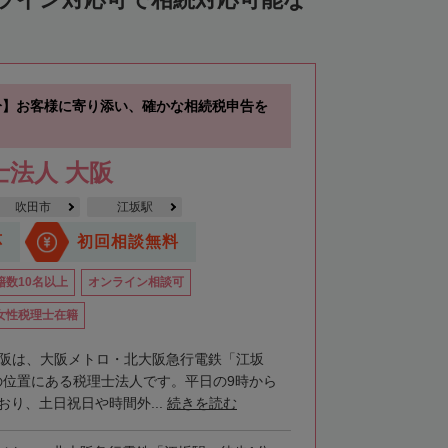
中川郡池田町
中川郡豊頃町
苫前郡羽幌町
苫前郡初山別村
谷郡猿払村
枝幸郡浜頓別町
分】お客様に寄り添い、確かな相続税申告を
利尻郡利尻富士町
網走郡美幌町
里郡小清水町
常呂郡訓子府町
士法人 大阪
紋別郡滝上町
紋別郡興部町
吹田市
江坂駅
沙流郡日高町
沙流郡平取町
新冠郡新冠町
応
初回相談無料
河東郡音更町
河東郡士幌町
籍数10名以上
オンライン相談可
河西郡更別村
広尾郡大樹町
女性税理士在籍
路郡釧路町
厚岸郡厚岸町
厚岸郡浜中町
大阪は、大阪メトロ・北大阪急行電鉄「江坂
の位置にある税理士法人です。平日の9時から
付郡別海町
標津郡中標津町
おり、土日祝日や時間外...
続きを読む