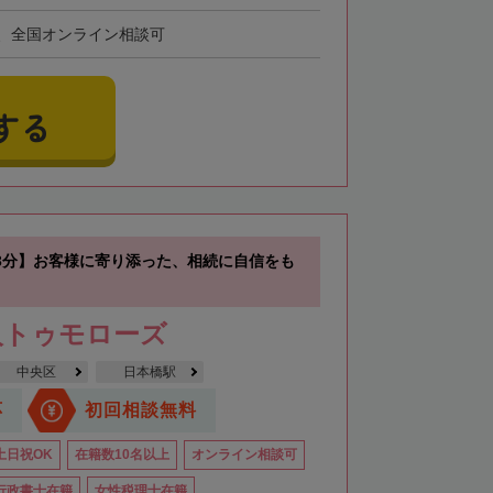
、全国オンライン相談可
する
3分】お客様に寄り添った、相続に自信をも
人トゥモローズ
中央区
日本橋駅
応
初回相談無料
土日祝OK
在籍数10名以上
オンライン相談可
行政書士在籍
女性税理士在籍