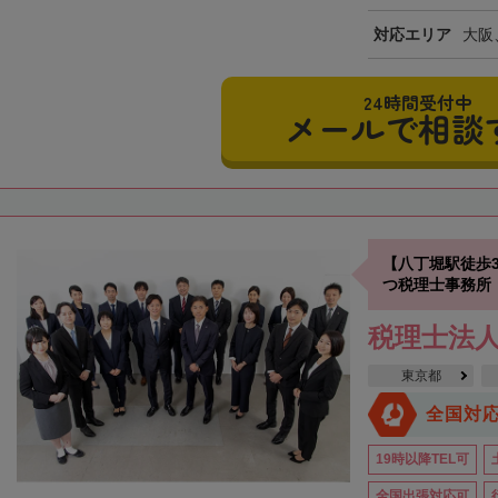
対応エリア
大阪
24時間受付中
メールで相談
【八丁堀駅徒歩
つ税理士事務所
税理士法
東京都
全国対
19時以降TEL可
全国出張対応可