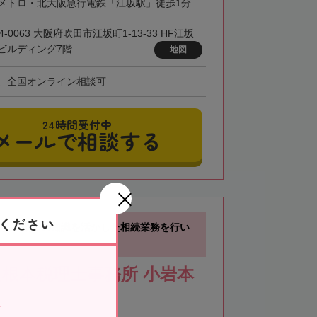
メトロ・北大阪急行電鉄「江坂駅」徒歩1分
4-0063 大阪府吹田市江坂町1-13-33 HF江坂
ビルディング7階
地図
、全国オンライン相談可
24時間受付中
メールで相談する
ください
分】不動産の知識を活かした相続業務を行い
根本税理士事務所 小岩本