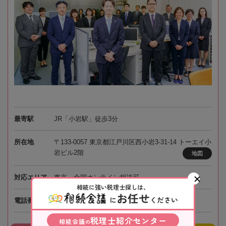
最寄駅
JR「小岩駅」徒歩3分
所在地
〒133-0057 東京都江戸川区西小岩3-31-14 トーエイ小
岩ビル2階
地図
対応エリア
東京、全国オンライン相談可
相続に強い税理士探しは、
お任せ
に
ください
050-5268-8579
電話番号
税理士紹介センター
相続会議
の