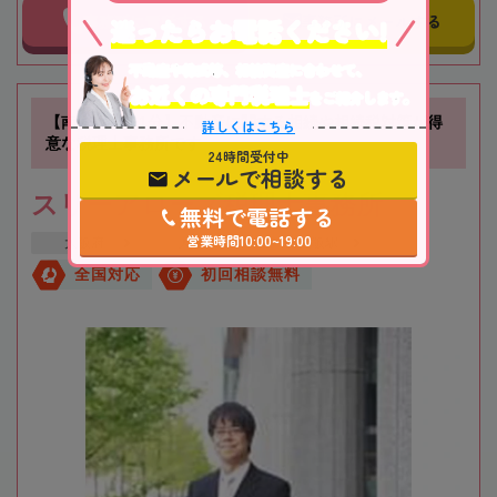
事務所に電話する
事務所にメールする
迷ったらお電話ください!
不動産や株式等、相続資産に合わせて、
お近くの専門税理士
をご紹介します。
【南方駅徒歩1分】不動産に関する相続や相続税対策が得
詳しくはこちら
意な税理士事務所です
24時間受付中
メールで相談する
スリーアローズ税理士事務所
無料で電話する
営業時間10:00~19:00
大阪府
大阪市
新大阪駅
全国対応
初回相談無料