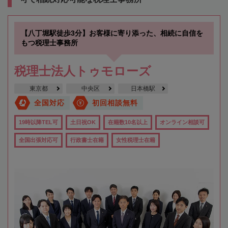
【八丁堀駅徒歩3分】お客様に寄り添った、相続に自信を
もつ税理士事務所
税理士法人トゥモローズ
東京都
中央区
日本橋駅
全国対応
初回相談無料
19時以降TEL可
土日祝OK
在籍数10名以上
オンライン相談可
全国出張対応可
行政書士在籍
女性税理士在籍