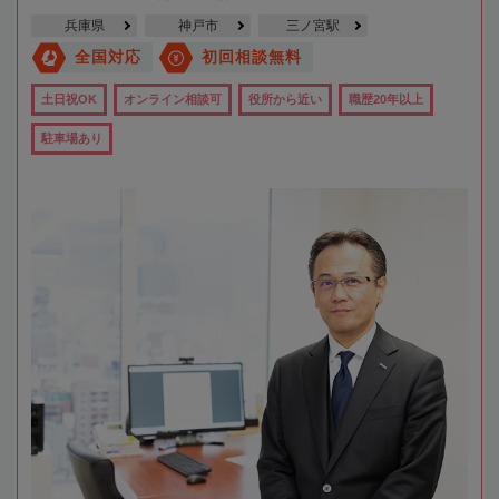
兵庫県
神戸市
三ノ宮駅
全国対応
初回相談無料
土日祝OK
オンライン相談可
役所から近い
職歴20年以上
駐車場あり