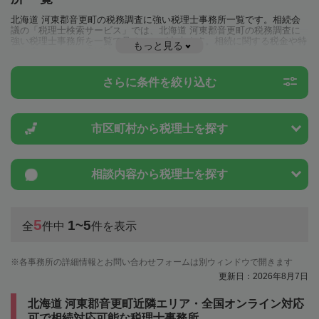
北海道 河東郡音更町の税務調査に強い税理士事務所一覧です。相続会
議の「税理士検索サービス」では、北海道 河東郡音更町の税務調査に
強い税理士事務所を一覧で見ることが出来ます。相続に関する税金や特
もっと見る
例制度のことは一度近隣の税理士に相談してみましょう。
さらに条件を絞り込む
市区町村から
税理士を探す
相談内容から
税理士を探す
5
1~5
全
件中
件を表示
各事務所の詳細情報とお問い合わせフォームは別ウィンドウで開きます
更新日：2026年8月7日
北海道 河東郡音更町近隣エリア・全国オンライン対応
可で相続対応可能な税理士事務所