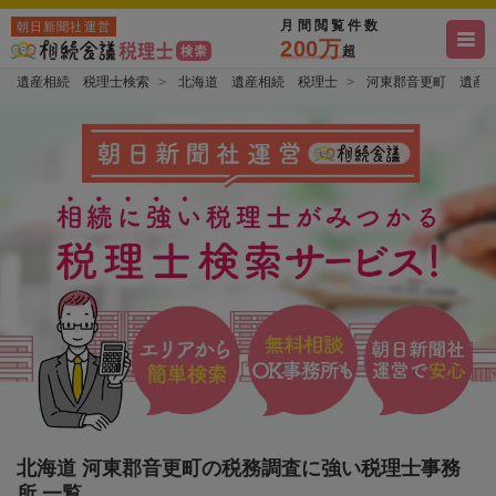
月間閲覧件数
朝日新聞社運営
200万
超
遺産相続 税理士検索
北海道 遺産相続 税理士
河東郡音更町 遺産
北海道 河東郡音更町の税務調査に強い税理士事務
所 一覧