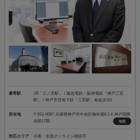
最寄駅
JR「三ノ宮駅」 / 阪急電鉄・阪神電鉄「神戸三宮
駅」 / 神戸市営地下鉄「三宮駅」各徒歩3分
所在地
〒651-0087 兵庫県神戸市中央区御幸通8-1-6 神戸国際
会館17階
地図
対応エリア
兵庫、全国オンライン相談可