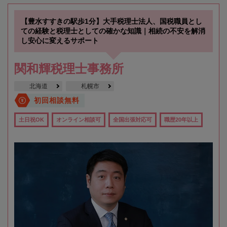
【豊水すすきの駅歩1分】大手税理士法人、国税職員とし
ての経験と税理士としての確かな知識｜相続の不安を解消
し安心に変えるサポート
関和輝税理士事務所
北海道
札幌市
初回相談無料
土日祝OK
オンライン相談可
全国出張対応可
職歴20年以上