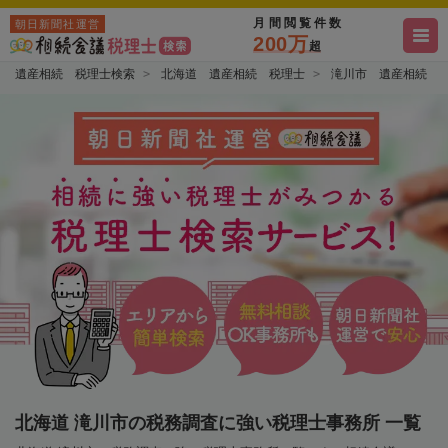
月間閲覧件数
朝日新聞社運営
200万
超
遺産相続 税理士検索
北海道 遺産相続 税理士
滝川市 遺産相続 
北海道 滝川市の税務調査に強い税理士事務所 一覧