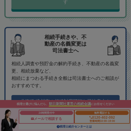
す
相続手続きや、不
動産の名義変更は
司法書士へ
相続人調査や預貯金の解約手続き、不動産の名義変
更、相続放棄など、
相続にまつわる手続き全般は司法書士へのご相談が
おすすめです。
北海道 滝川市の相続対応可能な司法書士を
朝日新聞社運営の相続会議
税理士選びに悩んだら、
にお任せください
探す
24時間受付中
無料電話する
0120-402-092
メールで相談する
営業時間10:00~19:00
税理士紹介センターとは