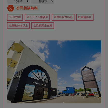
北海道
札幌市
初回相談無料
土日祝OK
オンライン相談可
全国出張対応可
駐車場あり
在籍数10名以上
女性税理士在籍