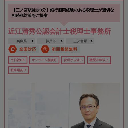
【三ノ宮駅徒歩3分】銀行顧問経験のある税理士が適切な
相続税対策をご提案
近江清秀公認会計士税理士事務所
兵庫県
神戸市
三ノ宮駅
全国対応
初回相談無料
土日祝OK
オンライン相談可
役所から近い
職歴20年以上
駐車場あり