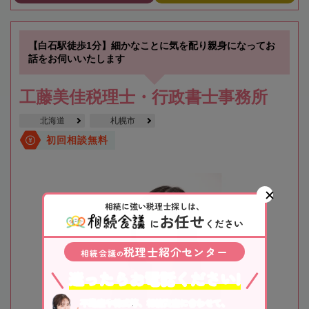
【白石駅徒歩1分】細かなことに気を配り親身になってお
話をお伺いいたします
工藤美佳税理士・行政書士事務所
北海道
札幌市
初回相談無料
相続に強い税理士探しは、
お任せ
に
ください
税理士紹介センター
相続会議
の
迷ったらお電話ください!
不動産や株式等、相続資産に合わせて、