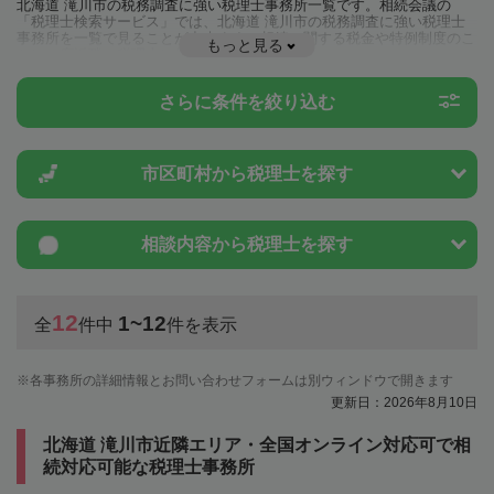
北海道 滝川市の税務調査に強い税理士事務所一覧です。相続会議の
「税理士検索サービス」では、北海道 滝川市の税務調査に強い税理士
事務所を一覧で見ることが出来ます。相続に関する税金や特例制度のこ
もっと見る
とは一度近隣の税理士に相談してみましょう。
さらに条件を絞り込む
市区町村から
税理士を探す
相談内容から
税理士を探す
12
1~12
全
件中
件を表示
各事務所の詳細情報とお問い合わせフォームは別ウィンドウで開きます
更新日：2026年8月10日
北海道 滝川市近隣エリア・全国オンライン対応可で相
続対応可能な税理士事務所