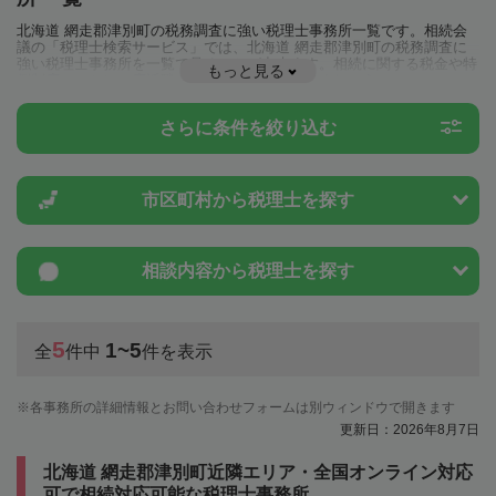
北海道 網走郡津別町の税務調査に強い税理士事務所一覧です。相続会
議の「税理士検索サービス」では、北海道 網走郡津別町の税務調査に
強い税理士事務所を一覧で見ることが出来ます。相続に関する税金や特
もっと見る
例制度のことは一度近隣の税理士に相談してみましょう。
さらに条件を絞り込む
市区町村から
税理士を探す
相談内容から
税理士を探す
5
1~5
全
件中
件を表示
各事務所の詳細情報とお問い合わせフォームは別ウィンドウで開きます
更新日：2026年8月7日
北海道 網走郡津別町近隣エリア・全国オンライン対応
可で相続対応可能な税理士事務所