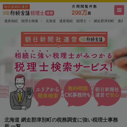
月間閲覧件数
朝日新聞社運営
200万
超
遺産相続 税理士検索
北海道 遺産相続 税理士
網走郡津別町 遺産
北海道 網走郡津別町の税務調査に強い税理士事務
所 一覧