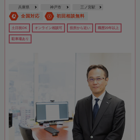
兵庫県
神戸市
三ノ宮駅
全国対応
初回相談無料
土日祝OK
オンライン相談可
役所から近い
職歴20年以上
駐車場あり