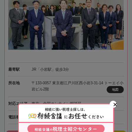
最寄駅
JR「小岩駅」徒歩3分
所在地
〒133-0057 東京都江戸川区西小岩3-31-14 トーエイ小
岩ビル2階
地図
対応エリア
東京、全国オンライン相談可
相続に強い税理士探しは、
お任せ
に
ください
050-5268-8579
電話番号
税理士紹介センター
相続会議
の