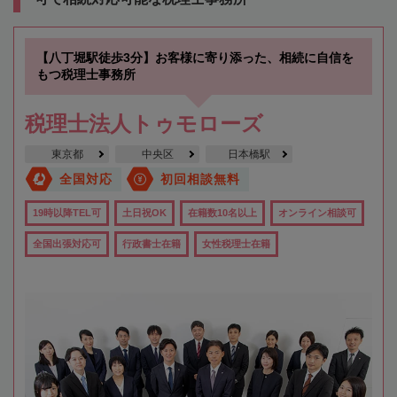
【八丁堀駅徒歩3分】お客様に寄り添った、相続に自信を
もつ税理士事務所
税理士法人トゥモローズ
東京都
中央区
日本橋駅
全国対応
初回相談無料
19時以降TEL可
土日祝OK
在籍数10名以上
オンライン相談可
全国出張対応可
行政書士在籍
女性税理士在籍