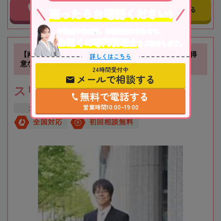
事務所に電話する
事務所にメールする
迷ったらお電話ください!
不動産や株式等、相続資産に合わせて、
お近くの専門税理士
をご紹介します。
【南方駅徒歩1分】不動産に関する相続や相続税対策が得
詳しくはこちら
意な税理士事務所です
24時間受付中
メールで相談する
スリーアローズ税理士事務所
無料で電話する
営業時間10:00~19:00
大阪府
大阪市
新大阪駅
全国対応
初回相談無料