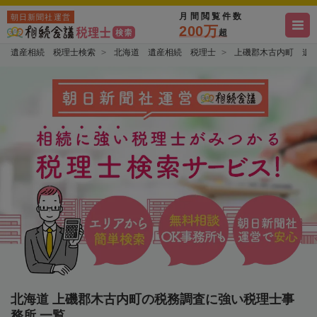
月間閲覧件数
朝日新聞社運営
200万
超
遺産相続 税理士検索
北海道 遺産相続 税理士
上磯郡木古内町 遺
北海道 上磯郡木古内町の税務調査に強い税理士事
務所 一覧