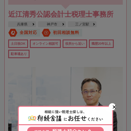
近江清秀公認会計士税理士事務所
兵庫県
神戸市
三ノ宮駅
全国対応
初回相談無料
土日祝OK
オンライン相談可
役所から近い
職歴20年以上
駐車場あり
相続に強い税理士探しは、
お任せ
に
ください