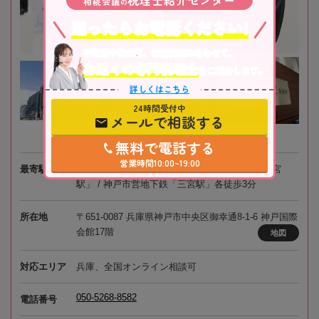
税理士紹介センター
相続会議
の
迷ったらお電話ください!
不動産や株式等、相続資産に合わせて、
お近くの専門税理士
をご紹介します。
詳しくはこちら
24時間受付中
メールで相談する
無料で電話する
営業時間10:00~19:00
最寄駅
JR「三ノ宮駅」 / 阪急電鉄・阪神電鉄「神戸三宮
駅」 / 神戸市営地下鉄「三宮駅」各徒歩3分
所在地
〒651-0087 兵庫県神戸市中央区御幸通8-1-6 神戸国際
会館17階
地図
対応エリア
兵庫、全国オンライン相談可
050-5268-8582
電話番号