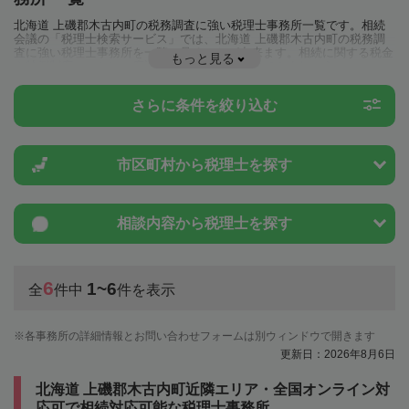
北海道 上磯郡木古内町の税務調査に強い税理士事務所一覧です。相続
会議の「税理士検索サービス」では、北海道 上磯郡木古内町の税務調
査に強い税理士事務所を一覧で見ることが出来ます。相続に関する税金
もっと見る
や特例制度のことは一度近隣の税理士に相談してみましょう。
さらに条件を絞り込む
市区町村から
税理士を探す
相談内容から
税理士を探す
6
1~6
全
件中
件を表示
各事務所の詳細情報とお問い合わせフォームは別ウィンドウで開きます
更新日：2026年8月6日
北海道 上磯郡木古内町近隣エリア・全国オンライン対
応可で相続対応可能な税理士事務所