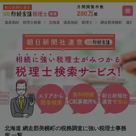
月間閲覧件数
朝日新聞社運営
200万
超
遺産相続 税理士検索
北海道 遺産相続 税理士
網走郡美幌町 遺産
北海道 網走郡美幌町の税務調査に強い税理士事務
所 一覧