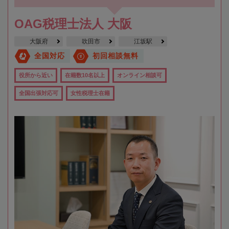
OAG税理士法人 大阪
大阪府
吹田市
江坂駅
全国対応
初回相談無料
役所から近い
在籍数10名以上
オンライン相談可
全国出張対応可
女性税理士在籍