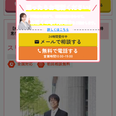
事務所に電話する
事務所にメールする
迷ったらお電話ください!
不動産や株式等、相続資産に合わせて、
お近くの専門税理士
をご紹介します。
【南方駅徒歩1分】不動産に関する相続や相続税対策が得
詳しくはこちら
意な税理士事務所です
24時間受付中
メールで相談する
スリーアローズ税理士事務所
無料で電話する
営業時間10:00~19:00
大阪府
大阪市
新大阪駅
全国対応
初回相談無料