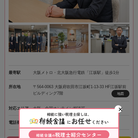
最寄駅
大阪メトロ・北大阪急行電鉄「江坂駅」徒歩1分
所在地
〒564-0063 大阪府吹田市江坂町1-13-33 HF江坂駅前
ビルディング7階
地図
対応エリア
大阪、全国オンライン相談可
相続に強い税理士探しは、
お任せ
に
ください
050-5447-4695
電話番号
税理士紹介センター
相続会議
の