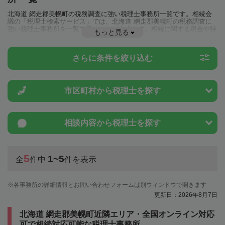
北海道 網走郡美幌町の税務調査に強い税理士事務所一覧です。相続会
議の「税理士検索サービス」では、北海道 網走郡美幌町の税務調査に
強い税理士事務所を一覧で見ることが出来ます。相続に関する税金や特
もっと見る
例制度のことは一度近隣の税理士に相談してみましょう。
さらに条件を絞り込む
市区町村から
税理士を探す
相談内容から
税理士を探す
5
1~5
全
件中
件を表示
各事務所の詳細情報とお問い合わせフォームは別ウィンドウで開きます
更新日：2026年8月7日
北海道 網走郡美幌町近隣エリア・全国オンライン対応
可で相続対応可能な税理士事務所