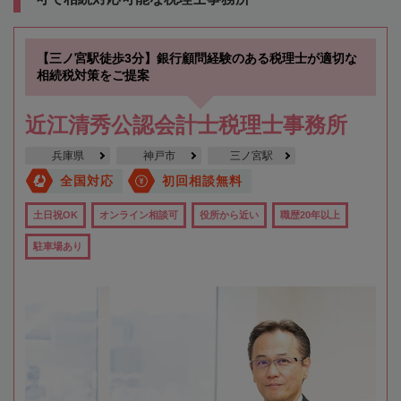
【三ノ宮駅徒歩3分】銀行顧問経験のある税理士が適切な
相続税対策をご提案
近江清秀公認会計士税理士事務所
兵庫県
神戸市
三ノ宮駅
全国対応
初回相談無料
土日祝OK
オンライン相談可
役所から近い
職歴20年以上
駐車場あり