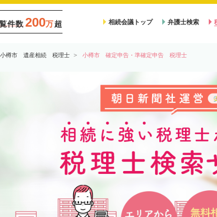
200
相続会議トップ
弁護士検索
覧件数
万
超
小樽市 遺産相続 税理士
小樽市 確定申告・準確定申告 税理士