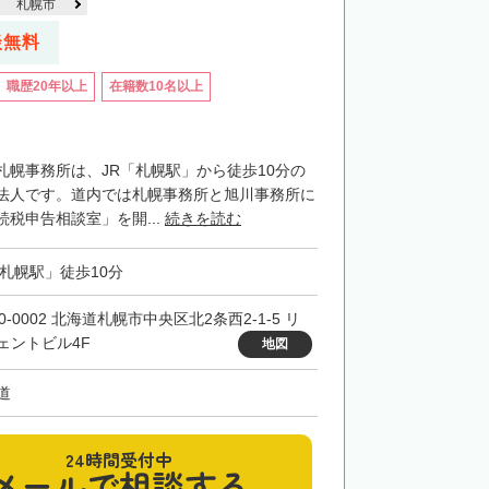
札幌市
談無料
職歴20年以上
在籍数10名以上
札幌事務所は、JR「札幌駅」から徒歩10分の
法人です。道内では札幌事務所と旭川事務所に
税申告相談室」を開...
続きを読む
「札幌駅」徒歩10分
0-0002 北海道札幌市中央区北2条西2-1-5 リ
ェントビル4F
地図
道
24時間受付中
メールで相談する