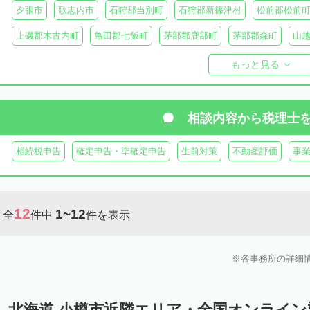
夕張市
歌志内市
石狩郡当別町
石狩郡新篠津村
松前郡松前
上磯郡木古内町
亀田郡七飯町
茅部郡鹿部町
茅部郡森町
山
檜山郡上ノ国町
檜山郡厚沢部町
爾志郡乙部町
奥尻郡奥尻町
もっと見る
島牧郡島牧村
寿都郡寿都町
寿都郡黒松内町
磯谷郡蘭越町
虻田郡真狩村
虻田郡留寿都村
虻田郡喜茂別町
虻田郡京極町
相談内容から
税理士
岩内郡共和町
岩内郡岩内町
二海郡八雲町
古宇郡泊村
古宇
相続税申告
確定申告・準確定申告
生前対策
不動産評価
事
余市郡仁木町
余市郡余市町
余市郡赤井川村
空知郡南幌町
空知郡上富良野町
空知郡中富良野町
空知郡南富良野町
夕張郡
12
1~12
全
件中
件を表示
樺戸郡月形町
樺戸郡浦臼町
樺戸郡新十津川町
雨竜郡妹背牛町
雨竜郡北竜町
雨竜郡沼田町
勇払郡占冠村
勇払郡厚真町
勇
各事務所の詳細
上川郡東神楽町
上川郡鷹栖町
上川郡当麻町
上川郡比布町
上川郡美瑛町
上川郡和寒町
上川郡剣淵町
上川郡下川町
上
北海道 小樽市近隣エリア・全国オンライ