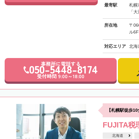
最寄駅
札幌
「大
所在地
〒0
ル6F
対応エリア
北海
事務所に電話する
050-5448-8174
受付時間 9:00～18:00
【札幌駅徒歩1
FUJITA
北海道