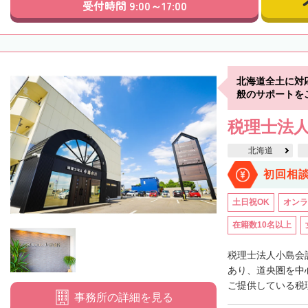
受付時間 9:00～17:00
北海道全土に対
般のサポートを
税理士法
北海道
初回相
土日祝OK
オンラ
在籍数10名以上
税理士法人小島会
あり、道央圏を中
ご提供している税理
事務所の詳細を見る