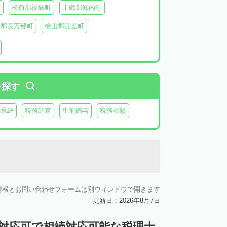
町
松前郡福島町
上磯郡知内町
越郡長万部町
檜山郡江差町
瀬棚郡今金町
久遠郡せたな町
虻田郡ニセコ町
虻田郡倶知安町
虻田郡豊浦町
虻田郡洞爺湖町
を探す
郡神恵内村
古平郡古平町
積丹郡積丹町
業承継
税務調査
生前贈与
税務相談
空知郡奈井江町
空知郡上砂川町
由仁町
夕張郡長沼町
夕張郡栗山町
雨竜郡秩父別町
雨竜郡雨竜町
払郡安平町
勇払郡むかわ町
情報とお問い合わせフォームは別ウィンドウで開きます
上川郡愛別町
上川郡上川町
上川郡東川町
更新日：2026年8月7日
川郡新得町
上川郡清水町
中川郡本別町
ン対応可で相続対応可能な税理士