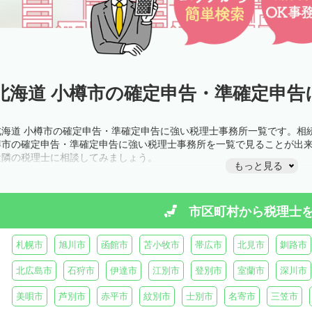
北海道 小樽市の確定申告・準確定申告
北海道 小樽市の確定申告・準確定申告に強い税理士事務所一覧です。相
樽市の確定申告・準確定申告に強い税理士事務所を一覧で見ることが出
近隣の税理士に相談してみましょう。
もっと見る
市区町村から
税理士
札幌市
旭川市
函館市
苫小牧市
帯広市
北見市
釧路市
北広島市
石狩市
伊達市
江別市
登別市
室蘭市
深川市
美唄市
芦別市
赤平市
紋別市
士別市
名寄市
三笠市