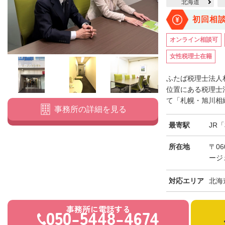
北海道
初回相
オンライン相談可
女性税理士在籍
ふたば税理士法人
位置にある税理士
て「札幌・旭川相続
事務所の詳細を見る
最寄駅
JR
所在地
〒06
ージ
対応エリア
北海
事務所に電話する
050-5448-4674