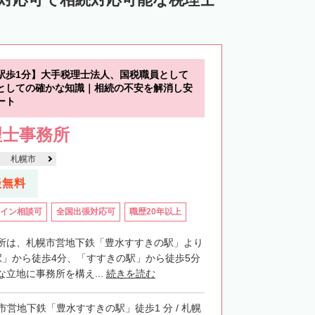
中川郡池田町
中川郡豊頃町
苫前郡羽幌町
苫前郡初山別村
谷郡猿払村
枝幸郡浜頓別町
駅歩1分】大手税理士法人、国税職員として
利尻郡利尻富士町
網走郡美幌町
としての確かな知識｜相続の不安を解消し安
ート
里郡小清水町
常呂郡訓子府町
理士事務所
紋別郡滝上町
紋別郡興部町
札幌市
沙流郡日高町
沙流郡平取町
新冠郡新冠町
談無料
河東郡音更町
河東郡士幌町
イン相談可
全国出張対応可
職歴20年以上
河西郡更別村
広尾郡大樹町
路郡釧路町
厚岸郡厚岸町
厚岸郡浜中町
所は、札幌市営地下鉄「豊水すすきの駅」より
駅」から徒歩4分、「すすきの駅」から徒歩5分
野付郡別海町
標津郡中標津町
立地に事務所を構え...
続きを読む
市営地下鉄「豊水すすきの駅」徒歩1 分 / 札幌