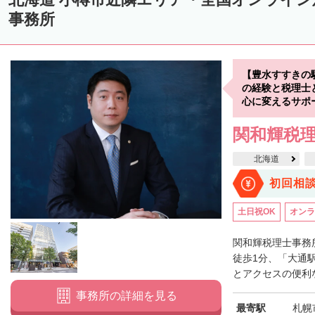
中川郡美深町
中川郡音威子府村
中川郡中川町
中川郡幕別町
事務所
雨竜郡幌加内町
増毛郡増毛町
留萌郡小平町
苫前郡苫前町
天塩郡遠別町
天塩郡天塩町
天塩郡豊富町
天塩郡幌延町
宗
【豊水すすきの
枝幸郡中頓別町
枝幸郡枝幸町
礼文郡礼文町
利尻郡利尻町
の経験と税理士
心に変えるサポ
網走郡津別町
網走郡大空町
斜里郡斜里町
斜里郡清里町
斜
関和輝税
常呂郡置戸町
常呂郡佐呂間町
紋別郡遠軽町
紋別郡湧別町
北海道
紋別郡西興部村
紋別郡雄武町
有珠郡壮瞥町
白老郡白老町
初回相
浦河郡浦河町
様似郡様似町
幌泉郡えりも町
日高郡新ひだか町
土日祝OK
オンラ
河東郡上士幌町
河東郡鹿追町
河西郡芽室町
河西郡中札内村
広尾郡広尾町
足寄郡足寄町
足寄郡陸別町
十勝郡浦幌町
釧
関和輝税理士事務
徒歩1分、「大通
川上郡標茶町
川上郡弟子屈町
阿寒郡鶴居村
白糠郡白糠町
とアクセスの便利な
標津郡標津町
目梨郡羅臼町
事務所の詳細を見る
最寄駅
札幌