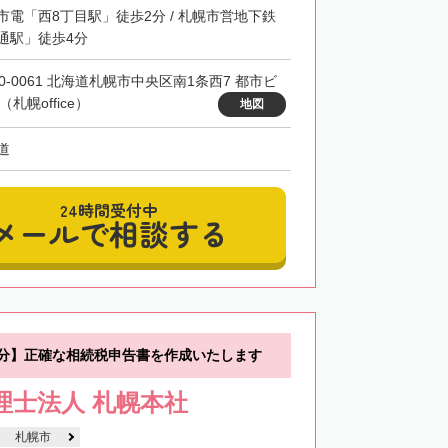
市電「西8丁目駅」徒歩2分 / 札幌市営地下鉄
通駅」徒歩4分
60-0061 北海道札幌市中央区南1条西7 都市ビ
（札幌office）
地図
道
24時間受付中
メールで相談する
0分】正確な相続税申告書を作成いたします
税理士法人 札幌本社
札幌市