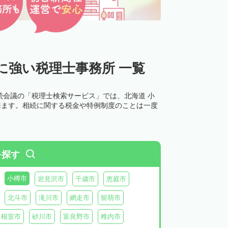
に強い税理士事務所 一覧
続会議の「税理士検索サービス」では、北海道 小
来ます。相続に関する税金や特例制度のことは一度
を探す
小樽市
岩見沢市
千歳市
恵庭市
北斗市
滝川市
網走市
留萌市
根室市
砂川市
富良野市
稚内市