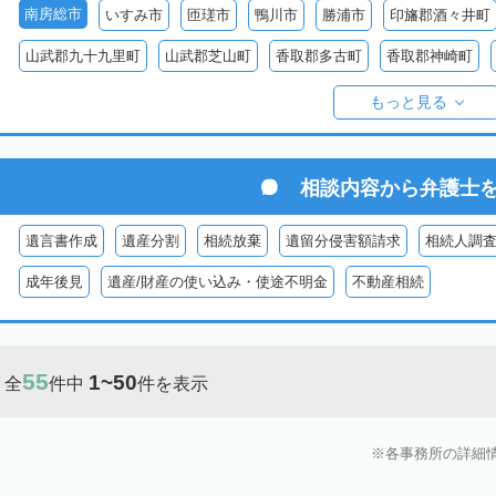
南房総市
いすみ市
匝瑳市
鴨川市
勝浦市
印旛郡酒々井町
山武郡九十九里町
山武郡芝山町
香取郡多古町
香取郡神崎町
長生郡一宮町
長生郡白子町
長生郡長南町
長生郡睦沢町
長
もっと見る
安房郡鋸南町
相談内容から
弁護士
遺言書作成
遺産分割
相続放棄
遺留分侵害額請求
相続人調
成年後見
遺産/財産の使い込み・使途不明金
不動産相続
55
1~50
全
件中
件を表示
各事務所の詳細