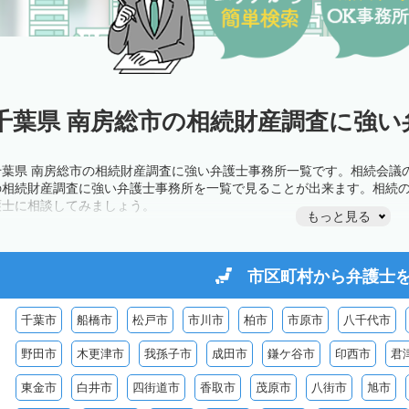
千葉県 南房総市の相続財産調査に強い
千葉県 南房総市の相続財産調査に強い弁護士事務所一覧です。相続会議
の相続財産調査に強い弁護士事務所を一覧で見ることが出来ます。相続
護士に相談してみましょう。
もっと見る
市区町村から
弁護士
千葉市
船橋市
松戸市
市川市
柏市
市原市
八千代市
野田市
木更津市
我孫子市
成田市
鎌ケ谷市
印西市
君
東金市
白井市
四街道市
香取市
茂原市
八街市
旭市