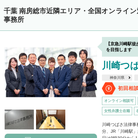
千葉 南房総市近隣エリア・全国オンライ
事務所
【京急川崎駅徒
を目指します
川崎つ
神奈川県
初回相
オンライン相談可
女性弁護士在籍
川崎つばさ法律事
分、JR「川崎駅