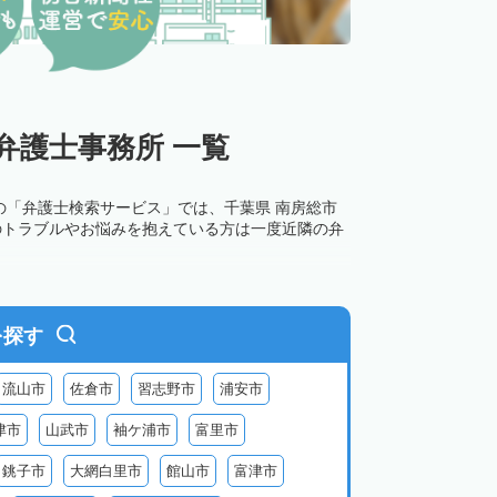
弁護士事務所 一覧
の「弁護士検索サービス」では、千葉県 南房総市
のトラブルやお悩みを抱えている方は一度近隣の弁
を探す
流山市
佐倉市
習志野市
浦安市
津市
山武市
袖ケ浦市
富里市
銚子市
大網白里市
館山市
富津市