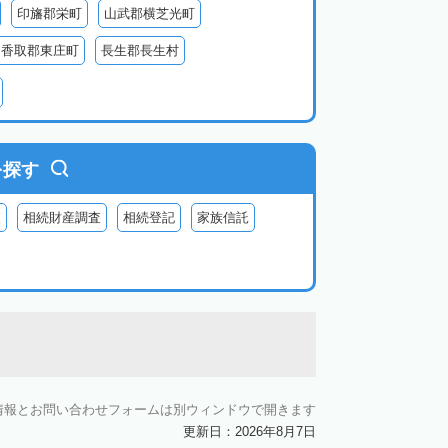
印旛郡栄町
山武郡横芝光町
香取郡東庄町
長生郡長生村
生郡長柄町
夷隅郡大多喜町
夷隅郡御宿町
を探す
査
相続財産調査
相続登記
家族信託
情報とお問い合わせフォームは別ウィンドウで開きます
更新日：2026年8月7日