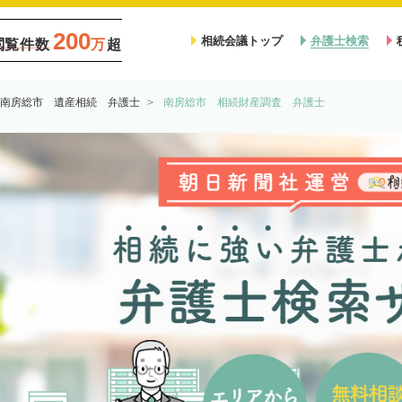
200
相続会議トップ
弁護士検索
閲覧件数
万
超
南房総市 遺産相続 弁護士
南房総市 相続財産調査 弁護士