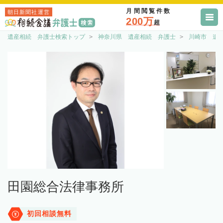
月間閲覧件数
朝日新聞社運営
200万
超
遺産相続 弁護士検索トップ
神奈川県 遺産相続 弁護士
川崎市 遺
田園総合法律事務所
初回相談無料