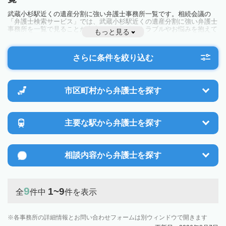
武蔵小杉駅近くの遺産分割に強い弁護士事務所一覧です。相続会議の
「弁護士検索サービス」では、武蔵小杉駅近くの遺産分割に強い弁護士
事務所を一覧で見ることが出来ます。相続のトラブルやお悩みを抱えて
もっと見る
いる方は一度近隣の弁護士に相談してみましょう。
さらに条件を絞り込む
市区町村から
弁護士を探す
主要な駅から
弁護士を探す
相談内容から
弁護士を探す
9
1~9
全
件中
件を表示
各事務所の詳細情報とお問い合わせフォームは別ウィンドウで開きます