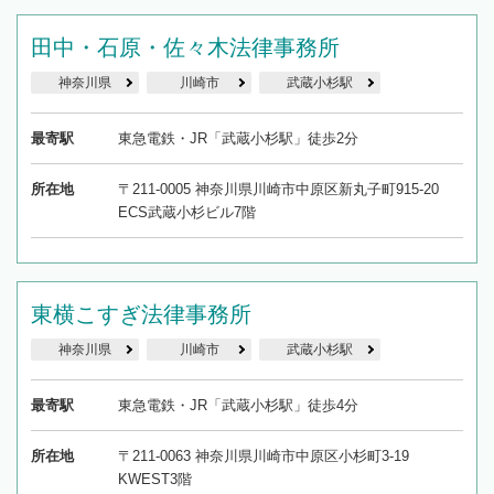
できます。また、相続は感情がからむ分野なの
でフィーリングも重要です。実際に電話や面談
田中・石原・佐々木法律事務所
で複数の弁護士と会話をしてウマが合う方に依
神奈川県
川崎市
武蔵小杉駅
頼をするのがおすすめです。
最寄駅
東急電鉄・JR「武蔵小杉駅」徒歩2分
所在地
〒211-0005 神奈川県川崎市中原区新丸子町915-20
ECS武蔵小杉ビル7階
東横こすぎ法律事務所
神奈川県
川崎市
武蔵小杉駅
最寄駅
東急電鉄・JR「武蔵小杉駅」徒歩4分
所在地
〒211-0063 神奈川県川崎市中原区小杉町3-19
KWEST3階