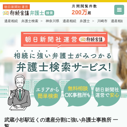
月間閲覧件数
朝日新聞社運営
200万
超
遺産相続 弁護士検索
神奈川県 遺産相続 弁護士
川崎市 遺産相続
武蔵小杉駅近くの遺産分割に強い弁護士事務所 一
覧