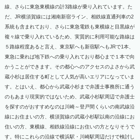
線、さらに東急東横線の計3路線が乗り入れています。た
だ、JR横須賀線には湘南新宿ライン、相鉄線直通列車の2
系統も含まれており、さらに東急電鉄も東横線と目黒線が
複々線で乗り入れているため、実質的に利用可能な路線は
５路線程度あると言え、東京駅へも新宿駅へもJRで1本、
東急に乗れば地下鉄への乗り入れており都心まで１本で向
かうことができます。その都心へのアクセスのよさから武
蔵小杉は居住する町として人気が高いエリアになっていま
す。とはいえ、都心から武蔵小杉まで弁護士事務所に通う
のもあまり現実的ではないため、武蔵小杉駅周辺で弁護士
を探すのがおすすめなのは川崎～登戸間くらいの南武線沿
線にお住まいの方、横須賀線の武蔵小杉駅以南の沿線にお
住いの方、東横線、相鉄線沿線にお住いの方となりそうで
す。特にこれらの沿線で横浜駅・川崎駅周辺だけで検討し