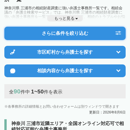
神奈川県 三浦市の相続財産調査に強い弁護士事務所一覧です。相続会
議の「弁護士検索サービス」では、神奈川県 三浦市の相続財産調査に
強い弁護士事務所を一覧で見ることが出来ます。相続のトラブルやお悩
もっと見る
みを抱えている方は一度近隣の弁護士に相談してみましょう。
さらに条件を絞り込む
市区町村から
弁護士を探す
相談内容から
弁護士を探す
90
1~50
全
件中
件を表示
各事務所の詳細情報とお問い合わせフォームは別ウィンドウで開きます
更新日：2026年8月6日
神奈川 三浦市近隣エリア・全国オンライン対応可で相
続対応可能な弁護士事務所