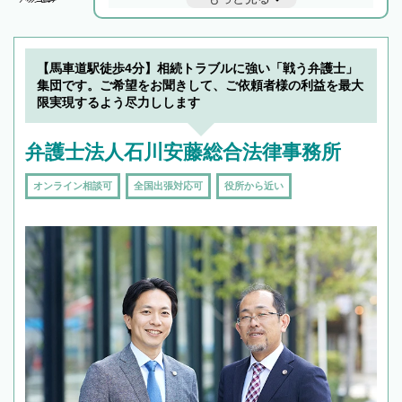
と他士業との連携もスムーズに進み、トラブル
解決のみならず相続をトータルで任せることが
できます。また、相続は感情がからむ分野なの
でフィーリングも重要です。実際に電話や面談
【馬車道駅徒歩4分】相続トラブルに強い「戦う弁護士」
で複数の弁護士と会話をしてウマが合う方に依
集団です。ご希望をお聞きして、ご依頼者様の利益を最大
頼をするのがおすすめです。
限実現するよう尽力しします
弁護士法人石川安藤総合法律事務所
オンライン相談可
全国出張対応可
役所から近い