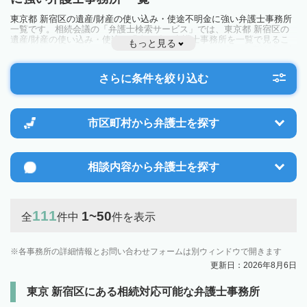
東京都 新宿区の遺産/財産の使い込み・使途不明金に強い弁護士事務所
一覧です。相続会議の「弁護士検索サービス」では、東京都 新宿区の
遺産/財産の使い込み・使途不明金に強い弁護士事務所を一覧で見るこ
もっと見る
とが出来ます。相続のトラブルやお悩みを抱えている方は一度近隣の弁
護士に相談してみましょう。
さらに条件を絞り込む
市区町村から
弁護士を探す
相談内容から
弁護士を探す
111
1~50
全
件中
件を表示
各事務所の詳細情報とお問い合わせフォームは別ウィンドウで開きます
更新日：2026年8月6日
東京 新宿区にある相続対応可能な弁護士事務所