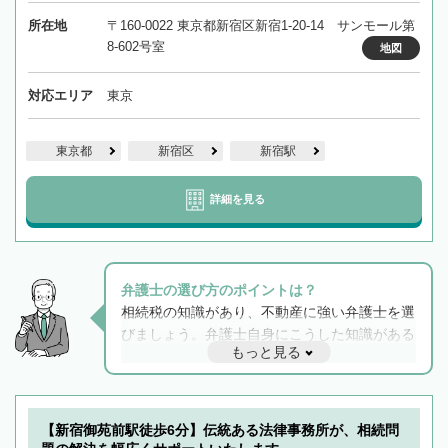
所在地
〒160-0022 東京都新宿区新宿1-20-14 サンモール第
8-602号室
地図
対応エリア
東京
東京都
新宿区
新宿駅
詳細を見る
弁護士の選び方のポイントは？
相続税の知識があり、不動産に強い弁護士を選
びましょう。弁護士自身にこうした知識がある
もっと見る
と他士業との連携もスムーズに進み、トラブル
解決のみならず相続をトータルで任せることが
できます。また、相続は感情がからむ分野なの
でフィーリングも重要です。実際に電話や面談
【新宿御苑前駅徒歩6分】伝統ある法律事務所が、相続問
で複数の弁護士と会話をしてウマが合う方に依