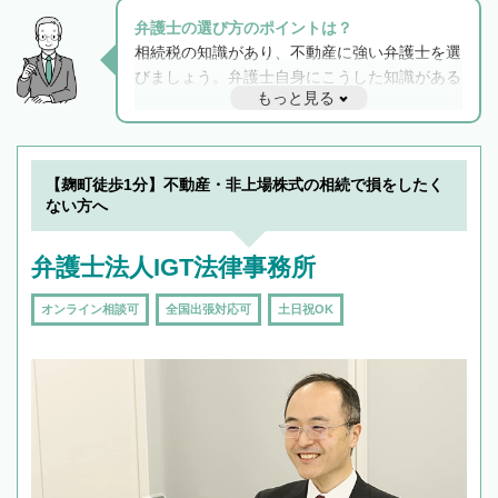
弁護士の選び方のポイントは？
相続税の知識があり、不動産に強い弁護士を選
びましょう。弁護士自身にこうした知識がある
もっと見る
と他士業との連携もスムーズに進み、トラブル
解決のみならず相続をトータルで任せることが
できます。また、相続は感情がからむ分野なの
でフィーリングも重要です。実際に電話や面談
【麹町徒歩1分】不動産・非上場株式の相続で損をしたく
で複数の弁護士と会話をしてウマが合う方に依
ない方へ
頼をするのがおすすめです。
弁護士法人IGT法律事務所
オンライン相談可
全国出張対応可
土日祝OK