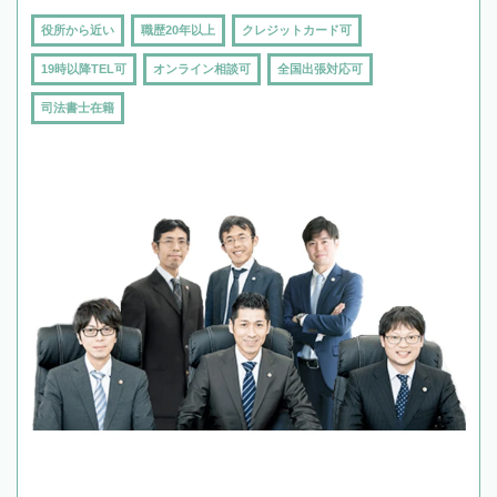
役所から近い
職歴20年以上
クレジットカード可
19時以降TEL可
オンライン相談可
全国出張対応可
司法書士在籍