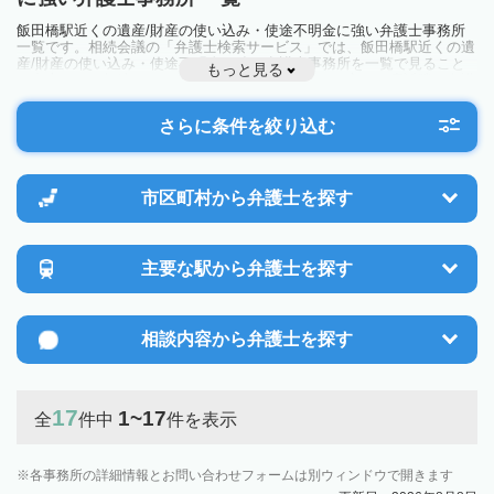
飯田橋駅近くの遺産/財産の使い込み・使途不明金に強い弁護士事務所
一覧です。相続会議の「弁護士検索サービス」では、飯田橋駅近くの遺
産/財産の使い込み・使途不明金に強い弁護士事務所を一覧で見ること
もっと見る
が出来ます。相続のトラブルやお悩みを抱えている方は一度近隣の弁護
士に相談してみましょう。
さらに条件を絞り込む
市区町村から
弁護士を探す
主要な駅から
弁護士を探す
相談内容から
弁護士を探す
17
1~17
全
件中
件を表示
各事務所の詳細情報とお問い合わせフォームは別ウィンドウで開きます