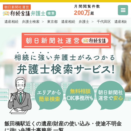
月間閲覧件数
朝日新聞社運営
200万
超
遺産相続 弁護士検索
東京都 遺産相続 弁護士
千代田区 遺産相続
飯田橋駅近くの遺産/財産の使い込み・使途不明金
に強い弁護士事務所 一覧