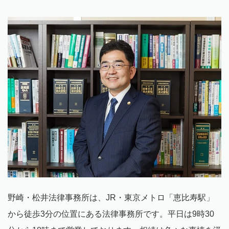
野崎・松井法律事務所は、
JR
・東京メトロ「恵比寿駅」
から徒歩
3
分の位置にある法律事務所です。平日は
9
時
30