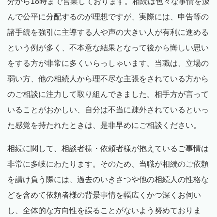
分から
18
時まで営業しております。相続は色々な事情を汲
んで公平に分配するのが理想ですが、実際には、申告等の
諸手続を強引に主導する人や声の大きい人が有利に進める
という例が多く、不本意な結果となって後から悔しい思い
をする方が非常に多くいらっしゃいます。当職は、立場の
弱い方、他の相続人から理不尽な主張をされている方から
のご相談に注力して取り組んできました。相手方が言って
いることがおかしい、自分は不当に疎外されているといっ
た感覚を持たれたときは、是非早めにご相談ください。
相続に関して、相談者様・依頼者様が抱えているご事情は
非常に多岐にわたります。そのため、当職が相続のご依頼
を請け負う際には、過去のいきさつや他の相続人の性格な
どを含めて依頼者様の背景事情を幅広くかつ深くお伺い
し、全体的な方向性を誤ることがないよう努めておりま