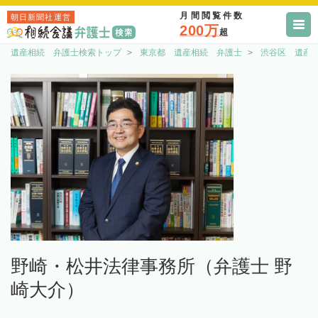
月間閲覧件数
朝日新聞社運営
200万
超
遺産相続 弁護士検索トップ
東京都 遺産相続 弁護士
渋谷区 遺産
野崎・松井法律事務所（弁護士 野
崎大介）