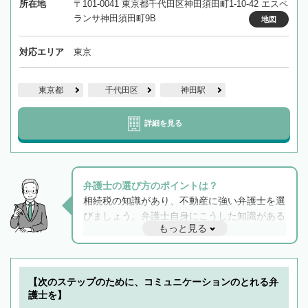
所在地
〒101-0041 東京都千代田区神田須田町1-10-42 エスペ
ランサ神田須田町9B
地図
対応エリア
東京
東京都
千代田区
神田駅
詳細を見る
弁護士の選び方のポイントは？
相続税の知識があり、不動産に強い弁護士を選
びましょう。弁護士自身にこうした知識がある
もっと見る
と他士業との連携もスムーズに進み、トラブル
解決のみならず相続をトータルで任せることが
できます。また、相続は感情がからむ分野なの
でフィーリングも重要です。実際に電話や面談
【次のステップのために、コミュニケーションのとれる弁
で複数の弁護士と会話をしてウマが合う方に依
護士を】
頼をするのがおすすめです。