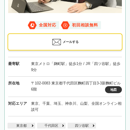
全国対応
初回相談無料
メールする
最寄駅
東京メトロ「麹町駅」徒歩1分 / JR「四ツ谷駅」徒歩
9分
所在地
〒102-0083 東京都千代田区麴町四丁目3-3新麴町ビル
6階
地図
対応エリア
東京、千葉、埼玉、神奈川、山梨、全国オンライン相
談可
東京都
千代田区
四ツ谷駅