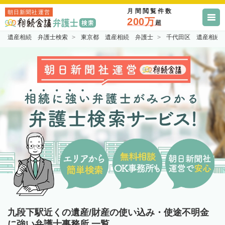
月間閲覧件数
朝日新聞社運営
200万
超
遺産相続 弁護士検索
東京都 遺産相続 弁護士
千代田区 遺産相続
九段下駅近くの遺産/財産の使い込み・使途不明金
に強い弁護士事務所 一覧