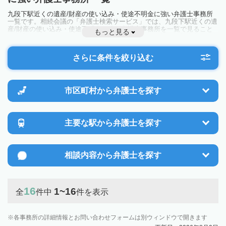
九段下駅近くの遺産/財産の使い込み・使途不明金に強い弁護士事務所
一覧です。相続会議の「弁護士検索サービス」では、九段下駅近くの遺
産/財産の使い込み・使途不明金に強い弁護士事務所を一覧で見ること
もっと見る
が出来ます。相続のトラブルやお悩みを抱えている方は一度近隣の弁護
士に相談してみましょう。
さらに条件を絞り込む
市区町村から
弁護士を探す
主要な駅から
弁護士を探す
相談内容から
弁護士を探す
16
1~16
全
件中
件を表示
各事務所の詳細情報とお問い合わせフォームは別ウィンドウで開きます