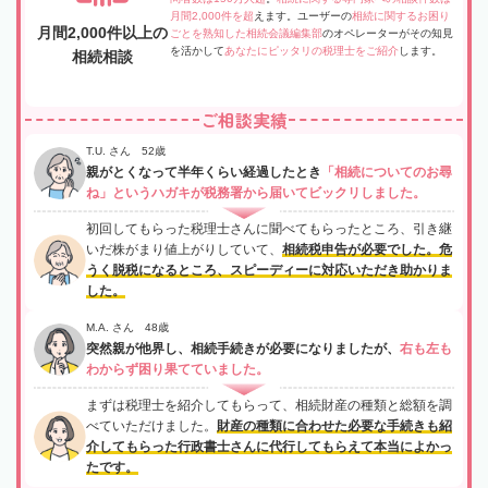
月間2,000件を超
えます。ユーザーの
相続に関するお困り
月間2,000件以上の
ごとを熟知した相続会議編集部
のオペレーターがその知見
を活かして
あなたにピッタリの税理士をご紹介
します。
相続相談
ご相談実績
T.U. さん 52歳
親がとくなって半年くらい経過したとき
「相続についてのお尋
ね」というハガキが税務署から届いてビックリしました。
初回してもらった税理士さんに聞べてもらったところ、引き継
いだ株がまり値上がりしていて、
相続税申告が必要でした。危
うく脱税になるところ、スピーディーに対応いただき助かりま
した。
M.A. さん 48歳
突然親が他界し、相続手続きが必要になりましたが、
右も左も
わからず困り果てていました。
まずは税理士を紹介してもらって、相続財産の種類と総額を調
べていただけました。
財産の種類に合わせた必要な手続きも紹
介してもらった行政書士さんに代行してもらえて本当によかっ
たです。