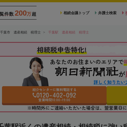
200
相続会議トップ
弁護士検索
覧件数
万
超
千葉市 遺産相続 税理士
千葉駅 遺産相続 税理士
税
相続税申告特化!
相続会議の
あなたのお住まいのエリアで
が
詳しく知りたい
紹介センターに無料電話する
0120-402-092
営業時間10:00~19:00
※時間外にご連絡いただいた場合は、翌営業日に
千葉駅近くの遺産相続・相続税に強い税