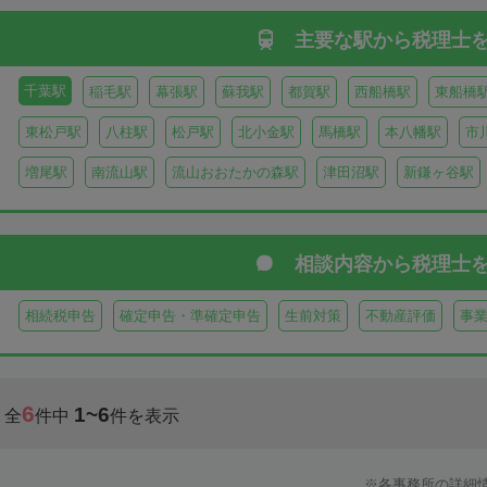
主要な駅から
税理士
千葉駅
稲毛駅
幕張駅
蘇我駅
都賀駅
西船橋駅
東船橋
東松戸駅
八柱駅
松戸駅
北小金駅
馬橋駅
本八幡駅
市
増尾駅
南流山駅
流山おおたかの森駅
津田沼駅
新鎌ヶ谷駅
相談内容から
税理士
相続税申告
確定申告・準確定申告
生前対策
不動産評価
事
6
1~6
全
件中
件を表示
各事務所の詳細