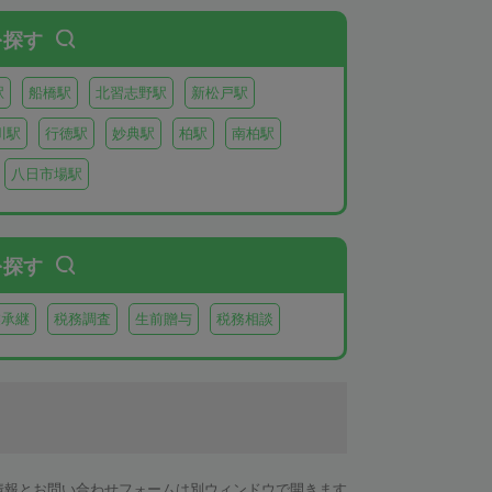
を探す
駅
船橋駅
北習志野駅
新松戸駅
川駅
行徳駅
妙典駅
柏駅
南柏駅
八日市場駅
を探す
業承継
税務調査
生前贈与
税務相談
情報とお問い合わせフォームは別ウィンドウで開きます