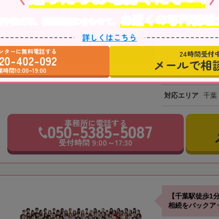
し、令和2年9月に
お近くの専門税理
産や株式等、相続資産に合わせて、
最寄駅
JR
詳しくはこちら
成電
事務所の詳細を見る
ンターに無料電話する
24時間受付
20-402-092
メールで相
所在地
〒26
時間10:00~19:00
大千
対応エリア
千葉
事務所に電話する
050-5385-5087
受付時間 9:00～17:30
【千葉駅徒歩1
相続をバックア