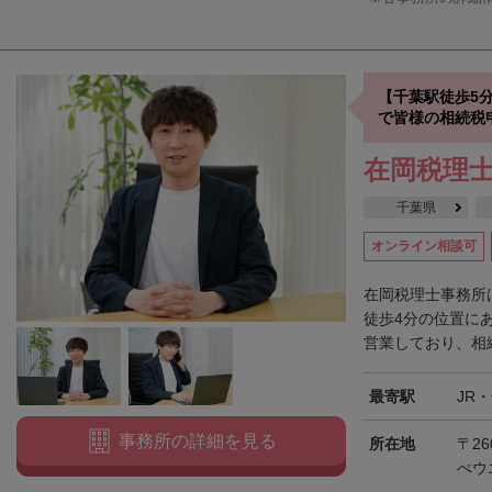
【千葉駅徒歩5
で皆様の相続税
在岡税理
千葉県
オンライン相談可
在岡税理士事務所
徒歩4分の位置に
営業しており、相続
最寄駅
JR
事務所の詳細を見る
所在地
〒26
ぺウ