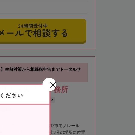
24時間受付中
メールで相談する
分】生前対策から相続税申告までトータルサ
理士法人 千葉事務所
ください
千葉市
千葉駅
談無料
人千葉事務所は、JR・千葉都市モノレール
電鉄「京成千葉駅」より徒歩3分の場所に位置