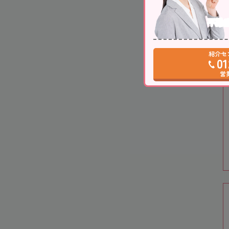
不動
紹介セ
01
営業