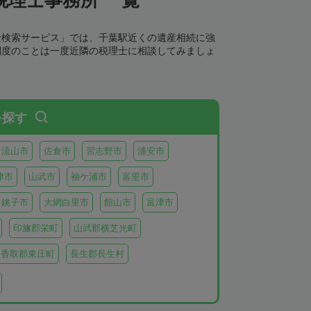
士検索サービス」では、千葉駅近くの遺産相続に強
制度のことは一度近隣の税理士に相談してみましょ
を探す
流山市
佐倉市
習志野市
浦安市
津市
山武市
袖ケ浦市
富里市
銚子市
大網白里市
館山市
富津市
印旛郡栄町
山武郡横芝光町
香取郡東庄町
長生郡長生村
生郡長柄町
夷隅郡大多喜町
夷隅郡御宿町