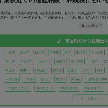
千葉駅近くの遺産相続に強い税理士事務所一覧です。相続会議の「税理
い税理士事務所を一覧で見ることが出来ます。相続に関する税金や特例
う。
もっと見る
市区町村から
税理士
千葉市
船橋市
松戸市
市川市
柏市
市原市
八千代市
野田市
木更津市
我孫子市
成田市
鎌ケ谷市
印西市
君
東金市
白井市
四街道市
香取市
茂原市
八街市
旭市
南房総市
いすみ市
匝瑳市
鴨川市
勝浦市
印旛郡酒々井町
山武郡九十九里町
山武郡芝山町
香取郡多古町
香取郡神崎町
長生郡一宮町
長生郡白子町
長生郡長南町
長生郡睦沢町
長
もっと見る
安房郡鋸南町