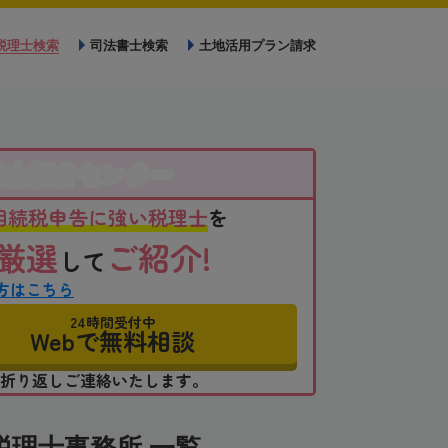
税理士検索
司法書士検索
土地活用プラン請求
理士紹介センター
相続税申告に強い税理士
を
厳選
ご紹介!
して
方はこちら
24時間受付中
Webで無料相談
折り返しご連絡いたします。
理士事務所 一覧