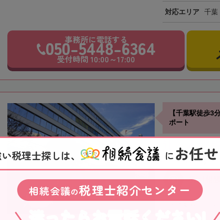
対応エリア
千葉
事務所に電話する
050-5448-6364
受付時間 10:00～17:00
【千葉駅徒歩3
ポート
辻・本郷税
お任せ
強い税理士探しは、
に
千葉県
初回相
税理士紹介センター
相続会議
の
辻・本郷税理士法
迷ったらお電話ください!
「千葉駅」、京成