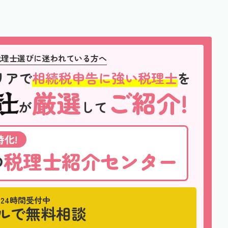
税理士選びに迷われている方へ
リアで
相続税申告に強い税理士
を
厳選
ご紹介!
が
して
化!
税理士紹介センター
の
24時間受付中
ルで無料相談