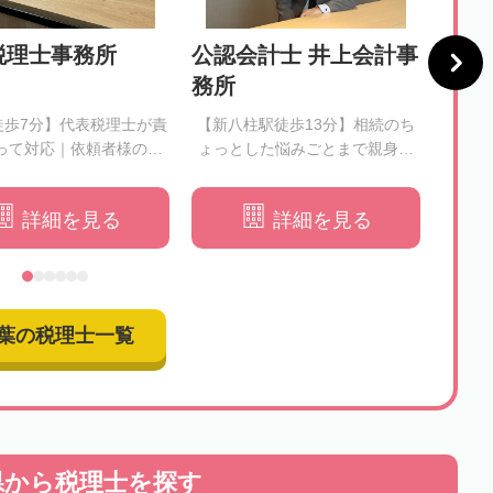
税理士事務所
公認会計士 井上会計事
上原
務所
徒歩7分】代表税理士が責
【新八柱駅徒歩13分】相続のち
【市
って対応｜依頼者様のご
ょっとした悩みごとまで親身に
の身
円満な相続を重視してサ
なって対応します
る最
ポートいたします
詳細を見る
詳細を見る
葉の税理士一覧
県から
税理士を探す