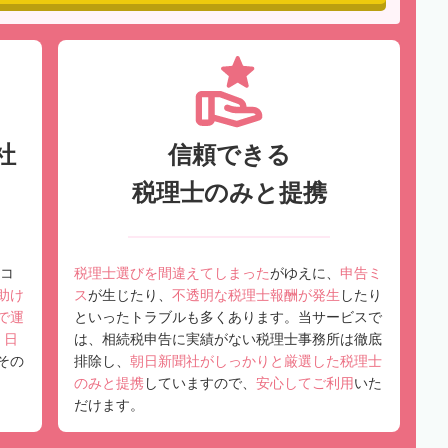
社
信頼できる
税理士のみと提携
コ
税理士選びを間違えてしまった
がゆえに、
申告ミ
助け
ス
が生じたり、
不透明な税理士報酬が発生
したり
で運
といったトラブルも多くあります。当サービスで
、
日
は、相続税申告に実績がない税理士事務所は徹底
その
排除し、
朝日新聞社がしっかりと厳選した税理士
のみと提携
していますので、
安心してご利用
いた
だけます。