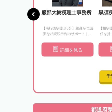
法人 リアドリ
服部大樹税理士事務所
黒須
幡駅・京成八幡駅徒歩2
【南行徳駅徒歩6分】親身かつ誠
【柏駅
できる形で相続手続き
実な相続税申告のサポート｜初
任を持
す｜相続税申告や生前
めての相続の不安に最後まで寄
意向や
対策はお任せください
り添います
詳細を見る
詳細を見る
千
都道府