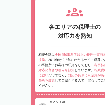
各エリアの税理士の
対応力を熟知
相続会議は
全国450事務所以上の税理士事務
提携
。2019年から5年にわたるサイト運営で
の事務所にお客様の紹介をしており、
各事務
対応の良さや強みを熟知
しています。
相続税
に強い
だけでなく、
対応の良さにも定評があ
務所を厳選
してご紹介するので、安心してご
ください。
T.U. さん 52歳