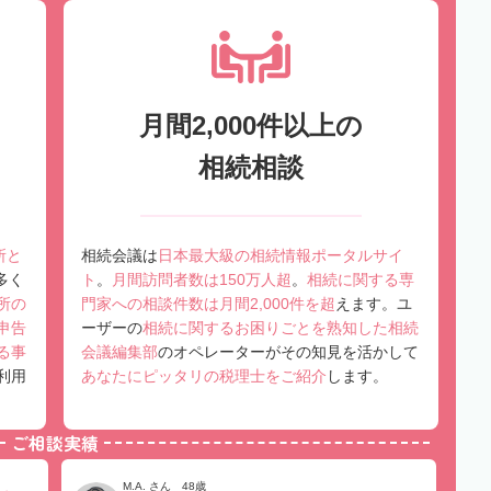
月間2,000件以上の
相続相談
所と
相続会議は
日本最大級の相続情報ポータルサイ
多く
ト
。
月間訪問者数は150万人超
。
相続に関する専
所の
門家への相談件数は月間2,000件を超
えます。ユ
申告
ーザーの
相続に関するお困りごとを熟知した相続
る事
会議編集部
のオペレーターがその知見を活かして
利用
あなたにピッタリの税理士をご紹介
します。
ご相談実績
M.A. さん 48歳