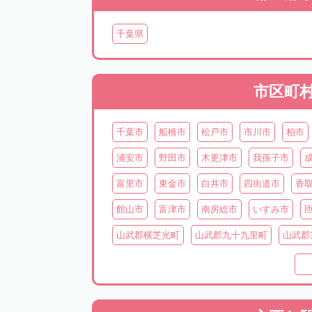
千葉県
市区町
千葉市
船橋市
松戸市
市川市
柏市
浦安市
野田市
木更津市
我孫子市
富里市
東金市
白井市
四街道市
香
館山市
富津市
南房総市
いすみ市
山武郡横芝光町
山武郡九十九里町
山武郡
長生郡長生村
長生郡一宮町
長生郡白子町
夷隅郡大多喜町
夷隅郡御宿町
安房郡鋸南