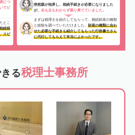
続につ
突然親が他界し、相続手続きが必要になりました
いてビ
が、
右も左もわからず困り果てていました。
まずは税理士を紹介してもらって、相続財産の種類
たとこ
と総額を調べていただけました。
財産の種類に合わ
相続税
せた必要な手続きも紹介してもらった行政書士さん
、スピ
に代行してもらえて本当によかったです。
税理士事務所
できる