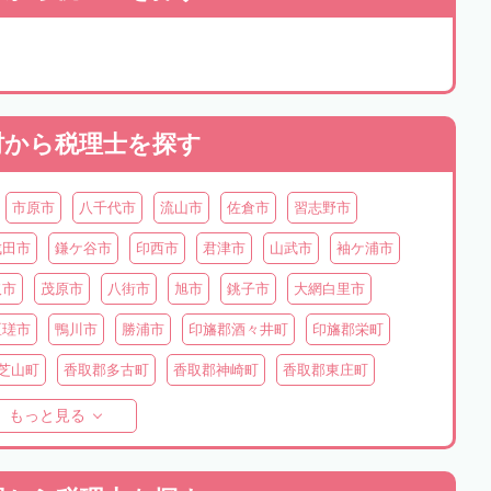
村から
税理士を探す
市原市
八千代市
流山市
佐倉市
習志野市
成田市
鎌ケ谷市
印西市
君津市
山武市
袖ケ浦市
取市
茂原市
八街市
旭市
銚子市
大網白里市
匝瑳市
鴨川市
勝浦市
印旛郡酒々井町
印旛郡栄町
芝山町
香取郡多古町
香取郡神崎町
香取郡東庄町
長生郡長南町
長生郡睦沢町
長生郡長柄町
もっと見る
町