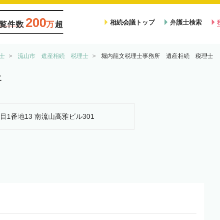
200
相続会議トップ
弁護士検索
覧件数
万
超
士
流山市 遺産相続 税理士
堀内龍文税理士事務所 遺産相続 税理士
所
丁目1番地13 南流山高雅ビル301