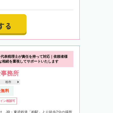
する
】代表税理士が責任を持って対応｜依頼者様
な相続を重視してサポートいたします
士事務所
柏市
談無料
イン相談可
は、JR・東武鉄道「柏駅」より徒歩7分の場所