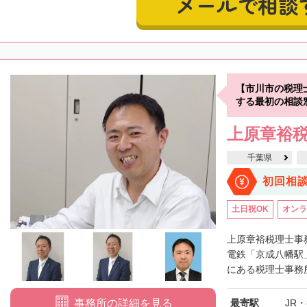
メールで相談
【市川市の税理
する最初の相談
上原章裕
千葉県
初回相
土日祝OK
オンラ
上原章裕税理士事
電鉄「京成八幡駅
にある税理士事務所
最寄駅
JR
事務所の詳細を見る