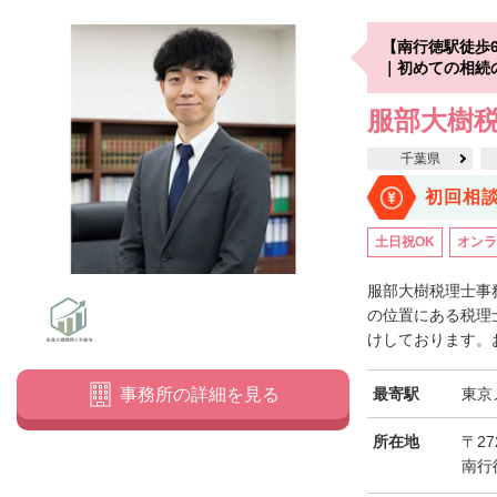
【南行徳駅徒歩
｜初めての相続
服部大樹
千葉県
初回相
土日祝OK
オンラ
服部大樹税理士事
の位置にある税理
けしております。お
最寄駅
東京
事務所の詳細を見る
所在地
〒27
南行