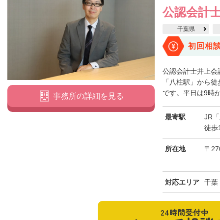
公認会計士
千葉県
初回相
公認会計士井上会
「八柱駅」から徒
です。平日は9時か
事務所の詳細を見る
最寄駅
JR
徒歩
所在地
〒27
対応エリア
千葉
24時間受付中