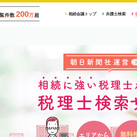
200
相続会議トップ
弁護士検索
覧件数
万
超