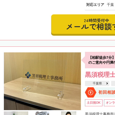
対応エリア
千葉
24時間受付中
メールで相談
【柏駅徒歩7分
のご意向や円満
黒須税理
千葉県
初回相
土日祝OK
オンラ
黒須税理士事務所