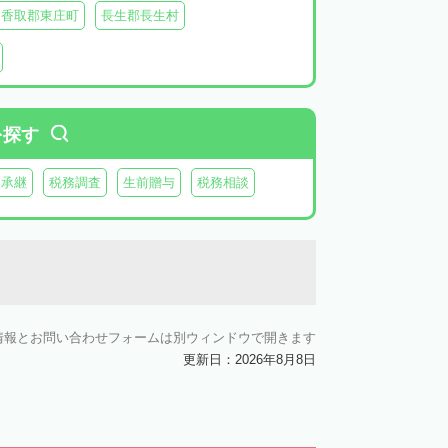
香取郡東庄町
長生郡長生村
生郡長柄町
夷隅郡大多喜町
夷隅郡御宿町
を探す
業承継
税務調査
生前贈与
税務相談
情報とお問い合わせフォームは別ウィンドウで開きます
更新日：2026年8月8日