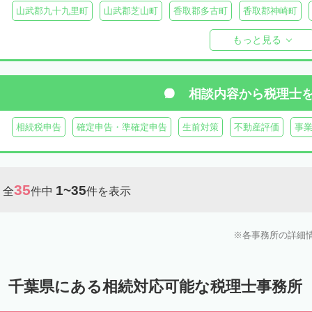
山武郡九十九里町
山武郡芝山町
香取郡多古町
香取郡神崎町
長生郡一宮町
長生郡白子町
長生郡長南町
長生郡睦沢町
長
もっと見る
安房郡鋸南町
相談内容から
税理士
相続税申告
確定申告・準確定申告
生前対策
不動産評価
事
35
1~35
全
件中
件を表示
各事務所の詳細
千葉県にある相続対応可能な税理士事務所