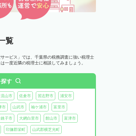
一覧
索サービス」では、千葉県の税務調査に強い税理士
とは一度近隣の税理士に相談してみましょう。
を探す
流山市
佐倉市
習志野市
浦安市
津市
山武市
袖ケ浦市
富里市
銚子市
大網白里市
館山市
富津市
印旛郡栄町
山武郡横芝光町