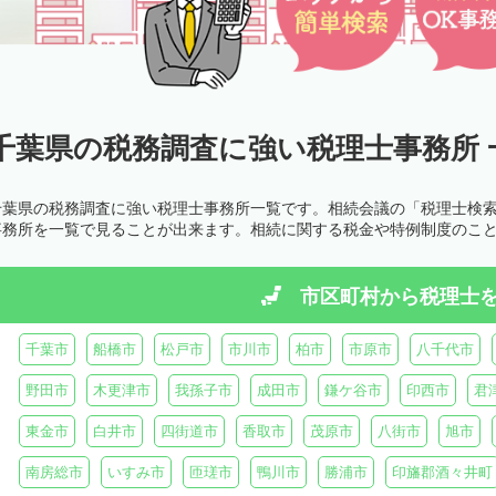
千葉県の税務調査に強い税理士事務所 
千葉県の税務調査に強い税理士事務所一覧です。相続会議の「税理士検
事務所を一覧で見ることが出来ます。相続に関する税金や特例制度のこ
市区町村から
税理士
千葉市
船橋市
松戸市
市川市
柏市
市原市
八千代市
野田市
木更津市
我孫子市
成田市
鎌ケ谷市
印西市
君
東金市
白井市
四街道市
香取市
茂原市
八街市
旭市
南房総市
いすみ市
匝瑳市
鴨川市
勝浦市
印旛郡酒々井町