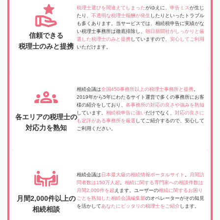
税理士選びを間違えてしまった
がゆえに、
申告ミス
が生じ
たり、
不透明な税理士報酬が発生
したりといったトラブル
も多くあります。当サービスでは、相続税申告に実績がな
い税理士事務所は徹底排除し、
朝日新聞社がしっかりと厳
信頼できる
選した税理士のみと提携
していますので、
安心してご利用
税理士のみと提携
いただけます。
相続会議は
全国450事務所以上の税理士事務所と提携
。
2019年から5年にわたるサイト運営で多くの事務所にお客
様の紹介をしており、
各事務所の対応の良さや強みを熟知
しています。
相続税申告に強い
だけでなく、
対応の良さに
各エリアの税理士の
も定評がある事務所を厳選
してご紹介するので、安心して
対応力を熟知
ご利用ください。
相続会議は
日本最大級の相続情報ポータルサイト
。
月間訪
問者数は150万人超
。
相続に関する専門家への相談件数は
月間2,000件を超
えます。ユーザーの
相続に関するお困り
月間2,000件以上の
ごとを熟知した相続会議編集部
のオペレーターがその知見
を活かして
あなたにピッタリの税理士をご紹介
します。
相続相談