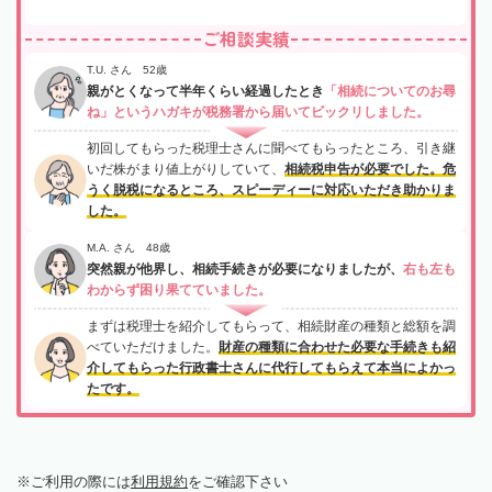
ご相談実績
T.U. さん 52歳
親がとくなって半年くらい経過したとき
「相続についてのお尋
ね」というハガキが税務署から届いてビックリしました。
初回してもらった税理士さんに聞べてもらったところ、引き継
いだ株がまり値上がりしていて、
相続税申告が必要でした。危
うく脱税になるところ、スピーディーに対応いただき助かりま
した。
M.A. さん 48歳
突然親が他界し、相続手続きが必要になりましたが、
右も左も
わからず困り果てていました。
まずは税理士を紹介してもらって、相続財産の種類と総額を調
べていただけました。
財産の種類に合わせた必要な手続きも紹
介してもらった行政書士さんに代行してもらえて本当によかっ
たです。
ご利用の際には
利用規約
をご確認下さい