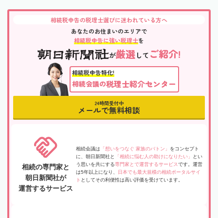
相続税申告の税理士選びに迷われている方へ
あなたのお住まいのエリアで
相続税申告に強い税理士
を
厳選
ご紹介!
が
して
相続税申告特化!
税理士紹介センター
相続会議の
24時間受付中
メールで無料相談
相続会議は
「想いをつなぐ 家族のバトン」
をコンセプト
に、朝日新聞社と
「相続に悩む人の助けになりたい」
とい
う思いを共にする
専門家とで運営するサービス
です。運営
相続の専門家と
は5年以上になり、
日本でも最大規模の相続ポータルサイ
朝日新聞社が
ト
としてその利便性は高い評価を受けています。
運営するサービス