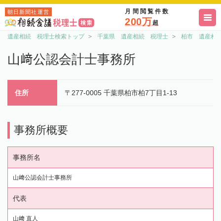
月間閲覧件数
朝日新聞社運営
200万
超
遺産相続 税理士検索トップ
千葉県 遺産相続 税理士
柏市 遺産相
山﨑公認会計士事務所
住所
〒277-0005 千葉県柏市柏7丁目1-13
事務所概要
事務所名
山﨑公認会計士事務所
代表
山﨑 直人