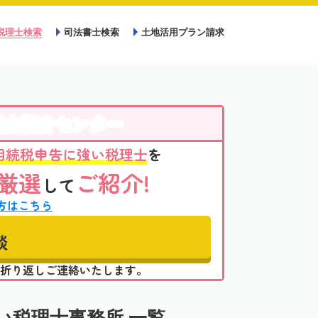
税理士検索
司法書士検索
土地活用プラン請求
理士紹介センター
相続税申告に強い税理士
を
厳選
ご紹介!
して
方はこちら
談
折り返しご連絡いたします。
い税理士事務所 一覧