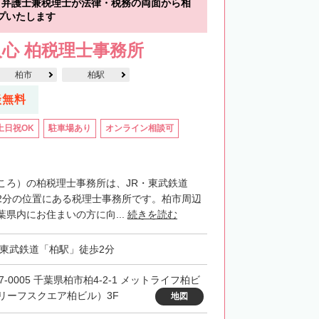
】弁護士兼税理士が法律・税務の両面から相
プいたします
心 柏税理士事務所
柏市
柏駅
談無料
土日祝OK
駐車場あり
オンライン相談可
ころ）の柏税理士事務所は、JR・東武鉄道
2分の位置にある税理士事務所です。柏市周辺
県内にお住まいの方に向...
続きを読む
・東武鉄道「柏駅」徒歩2分
7-0005 千葉県柏市柏4-2-1 メットライフ柏ビ
リーフスクエア柏ビル）3F
地図