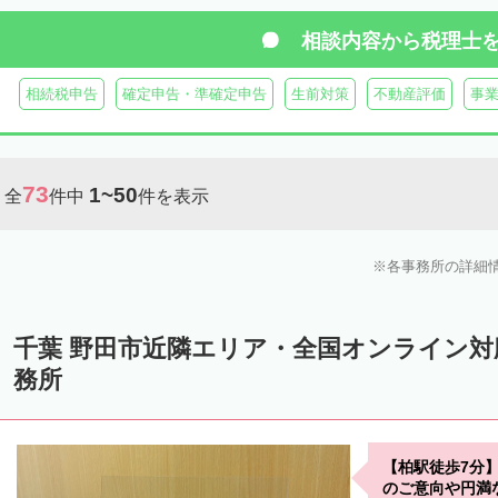
相談内容から
税理士
相続税申告
確定申告・準確定申告
生前対策
不動産評価
事
73
1~50
全
件中
件を表示
各事務所の詳細
千葉 野田市近隣エリア・全国オンライン
務所
【柏駅徒歩7分
のご意向や円満