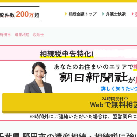
200
相続会議トップ
弁護士検索
覧件数
万
超
野田市 遺産相続 税理士
税
相続税申告特化!
相続会議の
あなたのお住まいのエリアで
が
詳しく知りたい
24時間受付中
Webで無料相
※時間外にご連絡いただいた場合は、翌営業日に
千葉県 野田市の遺産相続・相続税に強