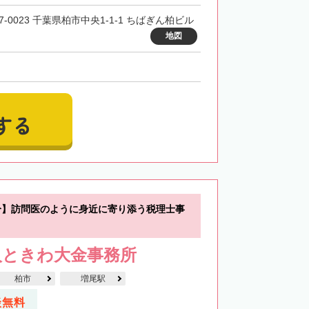
7-0023 千葉県柏市中央1-1-1 ちばぎん柏ビル
地図
する
分】訪問医のように身近に寄り添う税理士事
人ときわ大金事務所
柏市
増尾駅
談無料