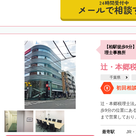
24時間受付中
メールで相談
【柏駅徒歩9分
理士事務所
辻・本郷税
千葉県
初回相
辻・本郷税理士法
歩9分の位置にある
まで営業しており、
最寄駅
JR