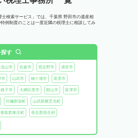
理士検索サービス」では、千葉県 野田市の遺産相
や特例制度のことは一度近隣の税理士に相談してみ
を探す
流山市
佐倉市
習志野市
浦安市
津市
山武市
袖ケ浦市
富里市
銚子市
大網白里市
館山市
富津市
印旛郡栄町
山武郡横芝光町
香取郡東庄町
長生郡長生村
生郡長柄町
夷隅郡大多喜町
夷隅郡御宿町