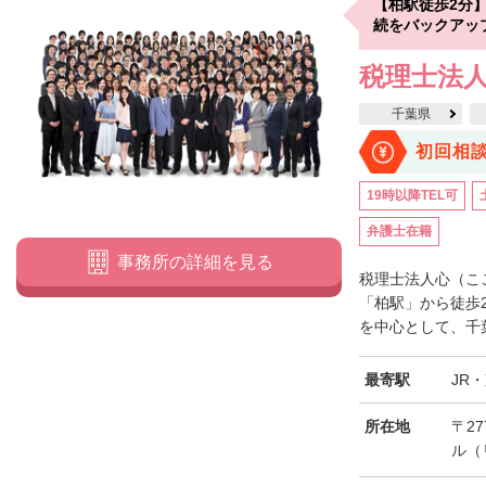
【柏駅徒歩2分
続をバックアッ
税理士法人
千葉県
初回相
19時以降TEL可
弁護士在籍
事務所の詳細を見る
税理士法人心（こ
「柏駅」から徒歩
を中心として、千葉
最寄駅
JR
所在地
〒27
ル（