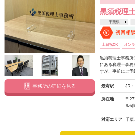
黒須税理
千葉県
初回相
土日祝OK
オンラ
黒須税理士事務所
にある税理士事務所
すが、事前にご予約
最寄駅
JR
事務所の詳細を見る
所在地
〒27
ル5
対応エリア
千葉