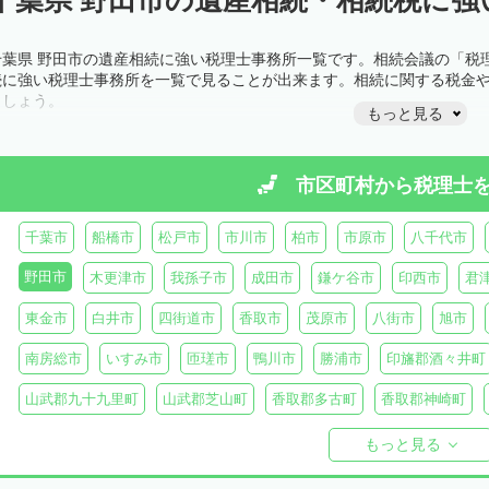
千葉県 野田市の遺産相続に強い税理士事務所一覧です。相続会議の「税
続に強い税理士事務所を一覧で見ることが出来ます。相続に関する税金
ましょう。
もっと見る
市区町村から
税理士
千葉市
船橋市
松戸市
市川市
柏市
市原市
八千代市
野田市
木更津市
我孫子市
成田市
鎌ケ谷市
印西市
君
東金市
白井市
四街道市
香取市
茂原市
八街市
旭市
南房総市
いすみ市
匝瑳市
鴨川市
勝浦市
印旛郡酒々井町
山武郡九十九里町
山武郡芝山町
香取郡多古町
香取郡神崎町
長生郡一宮町
長生郡白子町
長生郡長南町
長生郡睦沢町
長
もっと見る
安房郡鋸南町