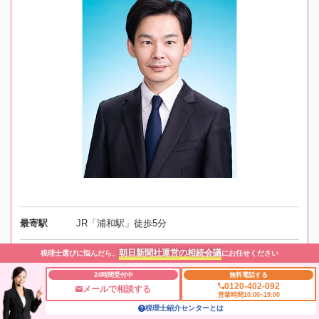
最寄駅
JR「浦和駅」徒歩5分
朝日新聞社運営の相続会議
税理士選びに悩んだら、
にお任せください
所在地
〒330-0056 埼玉県さいたま市浦和区東仲町16-20
地図
24時間受付中
無料電話する
0120-402-092
メールで相談する
営業時間10:00~19:00
対応エリア
埼玉
税理士紹介センターとは