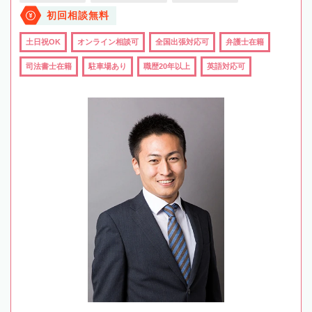
初回相談無料
土日祝OK
オンライン相談可
全国出張対応可
弁護士在籍
司法書士在籍
駐車場あり
職歴20年以上
英語対応可