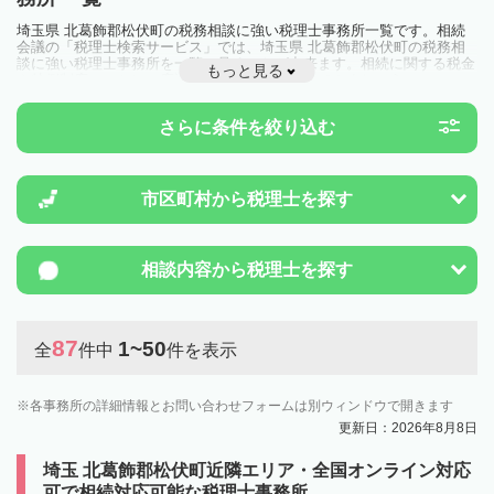
埼玉県 北葛飾郡松伏町の税務相談に強い税理士事務所一覧です。相続
会議の「税理士検索サービス」では、埼玉県 北葛飾郡松伏町の税務相
談に強い税理士事務所を一覧で見ることが出来ます。相続に関する税金
もっと見る
や特例制度のことは一度近隣の税理士に相談してみましょう。
さらに条件を絞り込む
市区町村から
税理士を探す
相談内容から
税理士を探す
87
1~50
全
件中
件を表示
各事務所の詳細情報とお問い合わせフォームは別ウィンドウで開きます
更新日：2026年8月8日
埼玉 北葛飾郡松伏町近隣エリア・全国オンライン対応
可で相続対応可能な税理士事務所