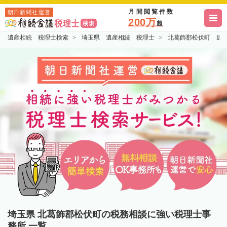
月間閲覧件数
朝日新聞社運営
200万
超
遺産相続 税理士検索
埼玉県 遺産相続 税理士
北葛飾郡松伏町 遺
埼玉県 北葛飾郡松伏町の税務相談に強い税理士事
務所 一覧