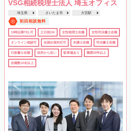
VSG相続税理士法人 埼玉オフィス
埼玉県
さいたま市
大宮駅
初回相談無料
19時以降TEL可
土日祝OK
女性税理士在籍
女性司法書士在籍
オンライン相談可
全国出張対応可
弁護士在籍
司法書士在籍
行政書士在籍
役所から近い
駐車場あり
職歴20年以上
在籍数10名以上