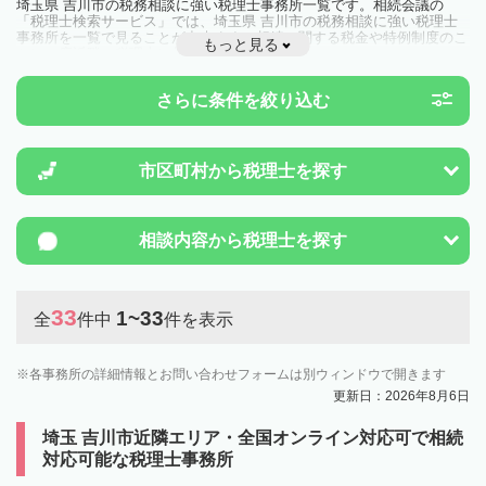
埼玉県 吉川市の税務相談に強い税理士事務所一覧です。相続会議の
「税理士検索サービス」では、埼玉県 吉川市の税務相談に強い税理士
事務所を一覧で見ることが出来ます。相続に関する税金や特例制度のこ
もっと見る
とは一度近隣の税理士に相談してみましょう。
さらに条件を絞り込む
市区町村から
税理士を探す
相談内容から
税理士を探す
33
1~33
全
件中
件を表示
各事務所の詳細情報とお問い合わせフォームは別ウィンドウで開きます
更新日：2026年8月6日
埼玉 吉川市近隣エリア・全国オンライン対応可で相続
対応可能な税理士事務所