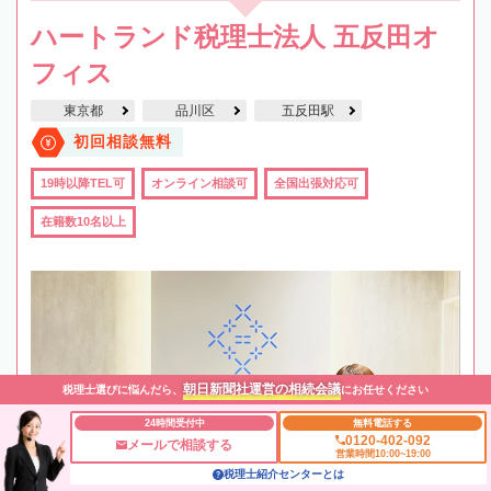
ハートランド税理士法人 五反田オ
フィス
東京都
品川区
五反田駅
初回相談無料
19時以降TEL可
オンライン相談可
全国出張対応可
在籍数10名以上
朝日新聞社運営の相続会議
税理士選びに悩んだら、
にお任せください
24時間受付中
無料電話する
0120-402-092
メールで相談する
営業時間10:00~19:00
税理士紹介センターとは