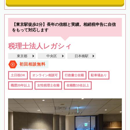
【東京駅徒歩2分】長年の信頼と実績。相続税申告に自信
をもって対応します
税理士法人レガシィ
東京都
中央区
日本橋駅
初回相談無料
土日祝OK
オンライン相談可
行政書士在籍
駐車場あり
職歴20年以上
女性税理士在籍
在籍数10名以上