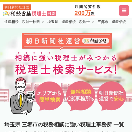
月間閲覧件数
朝日新聞社運営
200万
超
遺産相続 税理士検索
埼玉県 遺産相続 税理士
三郷市 遺産相続 
埼玉県 三郷市の税務相談に強い税理士事務所 一覧