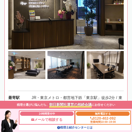
最寄駅
JR・東京メトロ・都営地下鉄「東京駅」徒歩2分 / 東
京メトロ「京橋駅」徒歩6分
朝日新聞社運営の相続会議
税理士選びに悩んだら、
にお任せください
24時間受付中
無料電話する
所在地
〒104-0028 東京都中央区八重洲2-2-1 東京ミッドタウ
0120-402-092
メールで相談する
営業時間10:00~19:00
ン八重洲 八重洲セントラルタワー12F
地図
税理士紹介センターとは