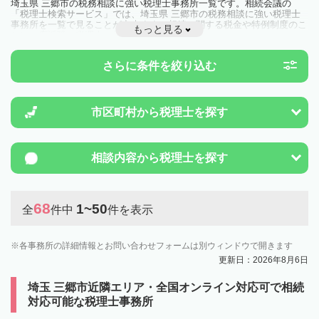
埼玉県 三郷市の税務相談に強い税理士事務所一覧です。相続会議の
「税理士検索サービス」では、埼玉県 三郷市の税務相談に強い税理士
事務所を一覧で見ることが出来ます。相続に関する税金や特例制度のこ
もっと見る
とは一度近隣の税理士に相談してみましょう。
さらに条件を絞り込む
市区町村から
税理士を探す
相談内容から
税理士を探す
68
1~50
全
件中
件を表示
各事務所の詳細情報とお問い合わせフォームは別ウィンドウで開きます
更新日：2026年8月6日
埼玉 三郷市近隣エリア・全国オンライン対応可で相続
対応可能な税理士事務所