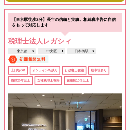
【東京駅徒歩2分】長年の信頼と実績。相続税申告に自信
をもって対応します
税理士法人レガシィ
東京都
中央区
日本橋駅
初回相談無料
土日祝OK
オンライン相談可
行政書士在籍
駐車場あり
職歴20年以上
女性税理士在籍
在籍数10名以上