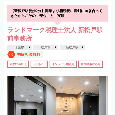
【新松戸駅徒歩2分】開業より相続税に真剣に向き合って
きたからこその「安心」と「実績」
ランドマーク税理士法人 新松戸駅
前事務所
千葉県
松戸市
新松戸駅
初回相談無料
職歴20年以上
土日祝OK
オンライン相談可
全国出張対応可