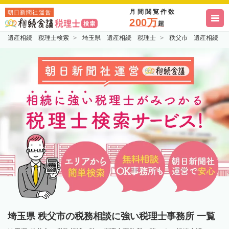
月間閲覧件数
朝日新聞社運営
200万
超
遺産相続 税理士検索
埼玉県 遺産相続 税理士
秩父市 遺産相続 
埼玉県 秩父市の税務相談に強い税理士事務所 一覧