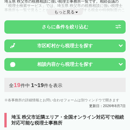
埼玉県 秩父市の税務相談に強い税理士事務所一覧です。相続会議の
「税理士検索サービス」では、埼玉県 秩父市の税務相談に強い税理士
事務所を一覧で見ることが出来ます。相続に関する税金や特例制度のこ
もっと見る
とは一度近隣の税理士に相談してみましょう。
さらに条件を絞り込む
市区町村から
税理士を探す
相談内容から
税理士を探す
19
1~19
全
件中
件を表示
各事務所の詳細情報とお問い合わせフォームは別ウィンドウで開きます
更新日：2026年8月7日
埼玉 秩父市近隣エリア・全国オンライン対応可で相続
対応可能な税理士事務所