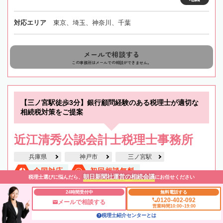
対応エリア
東京、埼玉、神奈川、千葉
メールで相談する
この事務所はメールでの相談ができません。
【三ノ宮駅徒歩3分】銀行顧問経験のある税理士が適切な
相続税対策をご提案
近江清秀公認会計士税理士事務所
兵庫県
神戸市
三ノ宮駅
全国対応
初回相談無料
朝日新聞社運営の相続会議
税理士選びに悩んだら、
にお任せください
土日祝OK
オンライン相談可
役所から近い
職歴20年以上
24時間受付中
無料電話する
0120-402-092
メールで相談する
営業時間10:00~19:00
駐車場あり
税理士紹介センターとは