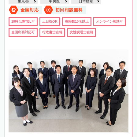
東京都
中央区
日本橋駅
全国対応
初回相談無料
19時以降TEL可
土日祝OK
在籍数10名以上
オンライン相談可
全国出張対応可
行政書士在籍
女性税理士在籍