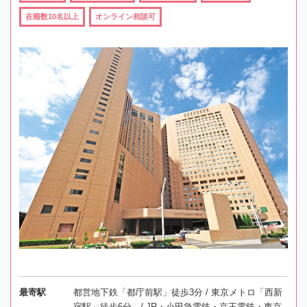
在籍数10名以上
オンライン相談可
最寄駅
都営地下鉄「都庁前駅」徒歩3分 / 東京メトロ「西新
宿駅」徒歩6分 / JR・小田急電鉄・京王電鉄・東京