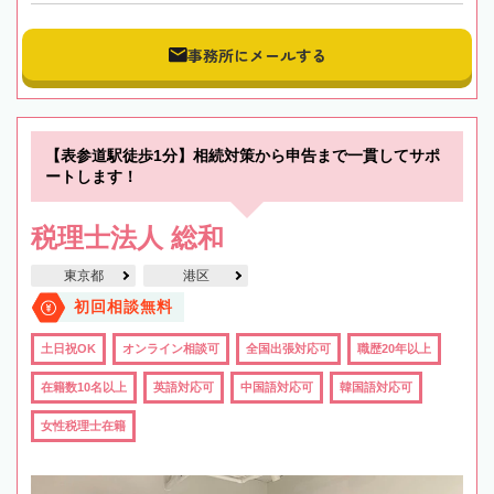
事務所にメールする
【表参道駅徒歩1分】相続対策から申告まで一貫してサポ
ートします！
税理士法人 総和
東京都
港区
初回相談無料
土日祝OK
オンライン相談可
全国出張対応可
職歴20年以上
在籍数10名以上
英語対応可
中国語対応可
韓国語対応可
女性税理士在籍