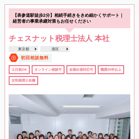
【表参道駅徒歩2分】相続手続きをきめ細かくサポート｜
経営者の事業承継対策もお任せください
チェスナット税理士法人 本社
東京都
港区
初回相談無料
土日祝OK
オンライン相談可
全国出張対応可
職歴20年以上
女性税理士在籍