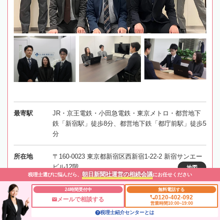
最寄駅
JR・京王電鉄・小田急電鉄・東京メトロ・都営地下
鉄「新宿駅」徒歩8分、都営地下鉄「都庁前駅」徒歩5
分
所在地
〒160-0023 東京都新宿区西新宿1-22-2 新宿サンエー
ビル12階
地図
朝日新聞社運営の相続会議
税理士選びに悩んだら、
にお任せください
24時間受付中
無料電話する
対応エリア
東京
0120-402-092
メールで相談する
営業時間10:00~19:00
税理士紹介センターとは