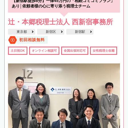
【新宿駅徒歩8分】一律45万円の「相続コミコミプラン」
あり│依頼者様の心に寄り添う税理士チーム
辻・本郷税理士法人 西新宿事務所
東京都
新宿区
新宿駅
初回相談無料
土日祝OK
オンライン相談可
全国出張対応可
女性税理士在籍