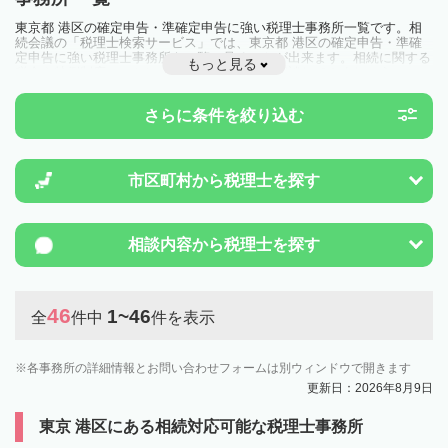
東京都 港区の確定申告・準確定申告に強い税理士事務所一覧です。相
続会議の「税理士検索サービス」では、東京都 港区の確定申告・準確
定申告に強い税理士事務所を一覧で見ることが出来ます。相続に関する
もっと見る
税金や特例制度のことは一度近隣の税理士に相談してみましょう。
さらに条件を絞り込む
市区町村から
税理士を探す
相談内容から
税理士を探す
46
1~46
全
件中
件を表示
各事務所の詳細情報とお問い合わせフォームは別ウィンドウで開きます
更新日：2026年8月9日
東京 港区にある相続対応可能な税理士事務所