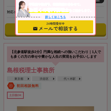
地図
不動産や株式等、相続資産に合わせて、
お近くの専門税理士
をご紹介します。
対応エリア
東京
詳しくはこちら
24時間受付中
メールで相談する
事務所にメールする
【北参道駅徒歩2分】円満な相続への強いこだわり｜1人で
も多くの方の幸せや豊かな人生の実現をお手伝いします
島根税理士事務所
東京都
渋谷区
代々木駅
初回相談無料
土日祝OK