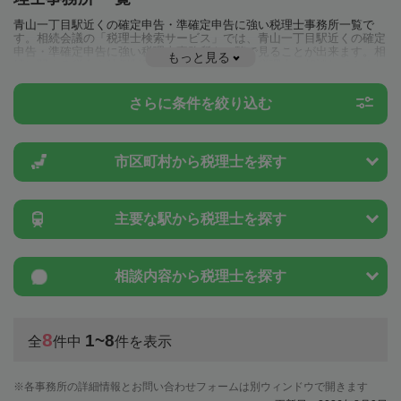
青山一丁目駅近くの確定申告・準確定申告に強い税理士事務所一覧で
す。相続会議の「税理士検索サービス」では、青山一丁目駅近くの確定
申告・準確定申告に強い税理士事務所を一覧で見ることが出来ます。相
もっと見る
続に関する税金や特例制度のことは一度近隣の税理士に相談してみまし
ょう。
さらに条件を絞り込む
市区町村から
税理士を探す
主要な駅から
税理士を探す
相談内容から
税理士を探す
8
1~8
全
件中
件を表示
各事務所の詳細情報とお問い合わせフォームは別ウィンドウで開きます