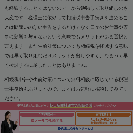
も経験することではないので一から勉強して取り組むのも
大変です。税理士に依頼して相続税申告手続きを進めるこ
とは間違いのない申告をするだけでなく日々のお仕事や家
事に影響を与えないという意味でもメリットがある選択と
言えます。また生前対策についても相続税を軽減する意味
では早く取り組むだけメリットが出しやすく、なるべく早
く検討するに越したことはありません。
相続税申告や生前対策について無料相談に応じている税理
士事務所もありますので、まずはお気軽に相談してみてく
ださい。
朝日新聞社運営の相続会議
税理士選びに悩んだら、
にお任せください
本テキストは2023年12月時点の情報に基づいています
24時間受付中
無料電話する
0120-402-092
メールで相談する
営業時間10:00~19:00
税理士紹介センターとは