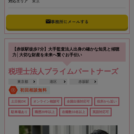
対応エリア
東京
事務所にメールする
【赤坂駅徒歩7分】大手監査法人出身の確かな知見と傾聴
力│大切な財産を未来へ繋ぐお手伝い
税理士法人プライムパートナーズ
東京都
港区
赤坂駅
初回相談無料
土日祝OK
オンライン相談可
全国出張対応可
役所から近い
駐車場あり
職歴20年以上
在籍数10名以上
英語対応可