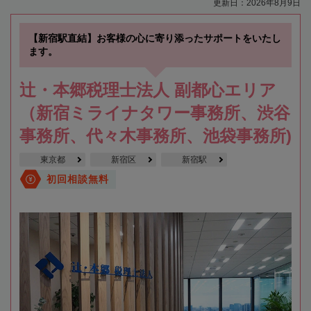
更新日：2026年8月9日
【新宿駅直結】お客様の心に寄り添ったサポートをいたし
ます。
辻・本郷税理士法人 副都心エリア
（新宿ミライナタワー事務所、渋谷
事務所、代々木事務所、池袋事務所)
東京都
新宿区
新宿駅
初回相談無料