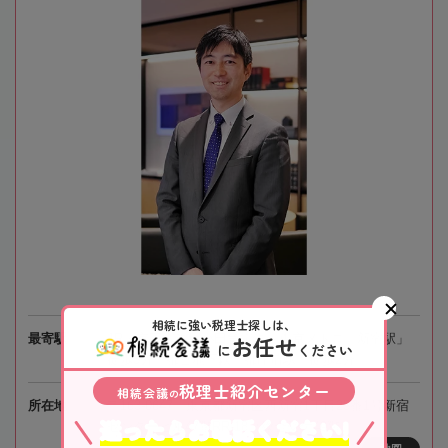
相続に強い税理士探しは、
お任せ
最寄駅
JR・京王電鉄・小田急電鉄・東京メトロ「新宿駅」
に
ください
徒歩5分、都営地下鉄「都庁前駅」徒歩2分
税理士紹介センター
相続会議
の
所在地
〒163-0647 東京都新宿区西新宿1丁目25番1号新宿
迷ったらお電話ください!
センタービル47階RR-18（総合受付49階）