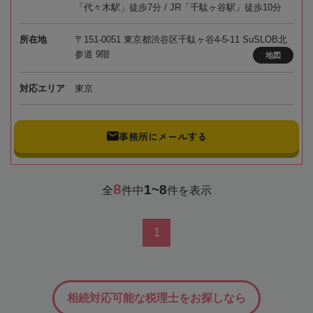
「代々木駅」徒歩7分 / JR「千駄ヶ谷駅」徒歩10分
所在地
〒151-0051 東京都渋谷区千駄ヶ谷4-5-11 SuSLOB北
参道 9階
地図
対応エリア
東京
事務所にメールする
8
1~8
全
件中
件を表示
1
相続対応可能な税理士をお探しなら