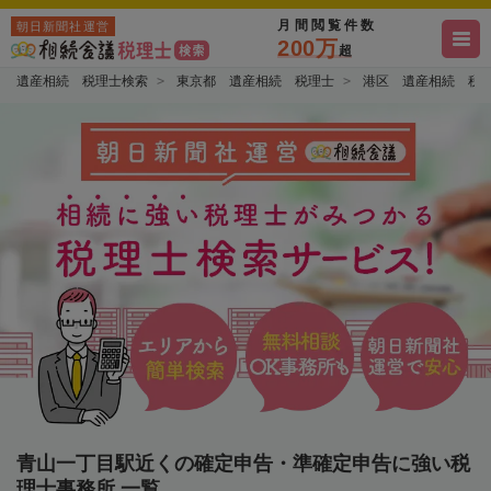
月間閲覧件数
朝日新聞社運営
200万
超
遺産相続 税理士検索
東京都 遺産相続 税理士
港区 遺産相続 税
青山一丁目駅近くの確定申告・準確定申告に強い税
理士事務所 一覧