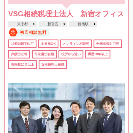
VSG相続税理士法人 新宿オフィス
東京都
新宿区
新宿駅
初回相談無料
19時以降TEL可
土日祝OK
オンライン相談可
全国出張対応可
弁護士在籍
司法書士在籍
役所から近い
職歴20年以上
在籍数10名以上
女性税理士在籍