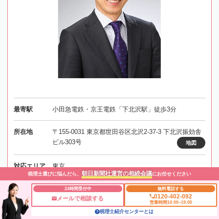
最寄駅
小田急電鉄・京王電鉄「下北沢駅」徒歩3分
所在地
〒155-0031 東京都世田谷区北沢2-37-3 下北沢振効舎
ビル303号
地図
対応エリア
東京
朝日新聞社運営の相続会議
税理士選びに悩んだら、
にお任せください
24時間受付中
無料電話する
0120-402-092
メールで相談する
事務所にメールする
営業時間10:00~19:00
税理士紹介センターとは