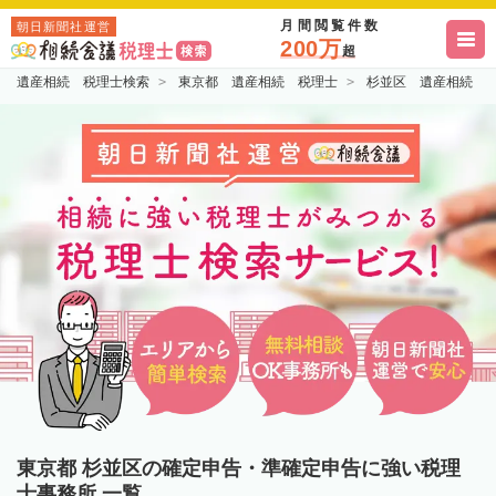
月間閲覧件数
朝日新聞社運営
200万
超
遺産相続 税理士検索
東京都 遺産相続 税理士
杉並区 遺産相続 
東京都 杉並区の確定申告・準確定申告に強い税理
士事務所 一覧