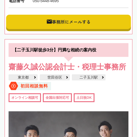
電話番号
050-5448-4695
事務所にメールする
【二子玉川駅徒歩3分】円満な相続の案内役
齋藤久誠公認会計士・税理士事務所
東京都
世田谷区
二子玉川駅
初回相談無料
オンライン相談可
全国出張対応可
土日祝OK