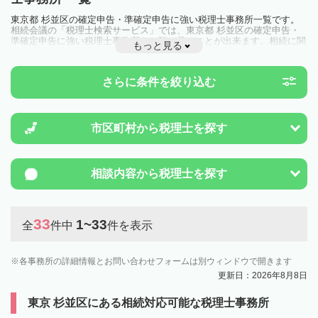
東京都 杉並区の確定申告・準確定申告に強い税理士事務所一覧です。
相続会議の「税理士検索サービス」では、東京都 杉並区の確定申告・
準確定申告に強い税理士事務所を一覧で見ることが出来ます。相続に関
もっと見る
する税金や特例制度のことは一度近隣の税理士に相談してみましょう。
さらに条件を絞り込む
市区町村から
税理士を探す
相談内容から
税理士を探す
33
1~33
全
件中
件を表示
各事務所の詳細情報とお問い合わせフォームは別ウィンドウで開きます
更新日：2026年8月8日
東京 杉並区にある相続対応可能な税理士事務所