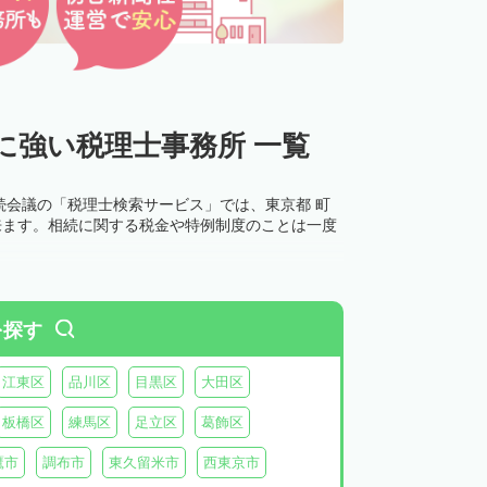
に強い税理士事務所 一覧
続会議の「税理士検索サービス」では、東京都 町
来ます。相続に関する税金や特例制度のことは一度
を探す
江東区
品川区
目黒区
大田区
板橋区
練馬区
足立区
葛飾区
鷹市
調布市
東久留米市
西東京市