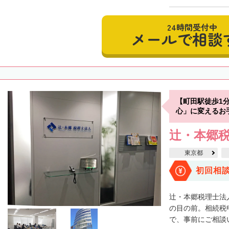
24時間受付中
メールで相談
【町田駅徒歩1
心」に変えるお
辻・本郷税
東京都
初回相
辻・本郷税理士法
の目の前。相続税
で、事前にご相談い