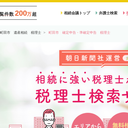
200
相続会議トップ
弁護士検索
覧件数
万
超
町田市 遺産相続 税理士
町田市 確定申告・準確定申告 税理士