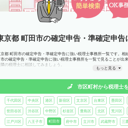
東京都 町田市の確定申告・準確定申告
東京都 町田市の確定申告・準確定申告に強い税理士事務所一覧です。相
田市の確定申告・準確定申告に強い税理士事務所を一覧で見ることが出
近隣の税理士に相談してみましょう。
もっと見る
市区町村から
税理士
千代田区
中央区
港区
新宿区
文京区
台東区
墨田区
世田谷区
渋谷区
中野区
杉並区
豊島区
北区
荒川区
町田市
江戸川区
八王子市
府中市
立川市
武蔵野市
三