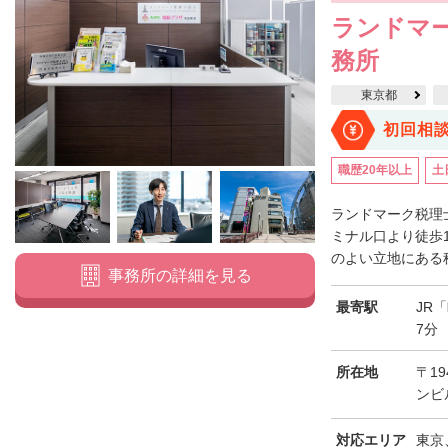
ランドマー
務所
東京都
初回相
職歴20年以上
土
ランドマーク税理
ミナル口より徒歩
のよい立地にある税
事務所の詳細を見る
最寄駅
JR
7分
所在地
〒19
ンビ
対応エリア
東京