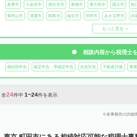
多摩市
小金井市
国分寺市
青梅市
東大和市
国立市
狛
東村山市
清瀬市
昭島市
福生市
羽村市
あきる野市
武
西多摩郡日の出町
西多摩郡奥多摩町
西多摩郡檜原村
伊豆大島
もっと見る
御蔵島
八丈島
青ヶ島
小笠原村
相談内容から
税理士
相続税申告
確定申告・準確定申告
生前対策
不動産評価
事
24
1~24
全
件中
件を表示
各事務所の詳細
東京 町田市にある相続対応可能な税理士事