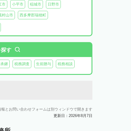
江市
小平市
稲城市
日野市
蔵村山市
西多摩郡瑞穂町
利島
新島
式根島
神津島
三宅島
を探す
業承継
税務調査
生前贈与
税務相談
情報とお問い合わせフォームは別ウィンドウで開きます
更新日：2026年8月7日
務所