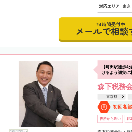
対応エリア
東京
24時間受付中
メールで相談
【町田駅徒歩4
けるよう誠実に
森下税務
東京都
初回相
役所から近い
駐
森下税務会計・行