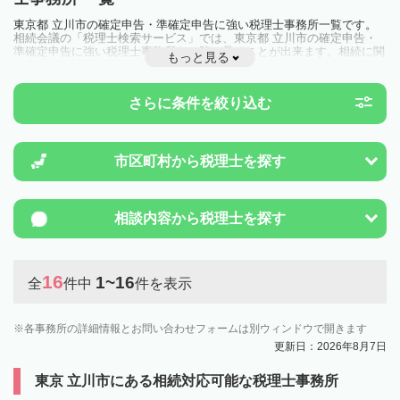
東京都 立川市の確定申告・準確定申告に強い税理士事務所一覧です。
相続会議の「税理士検索サービス」では、東京都 立川市の確定申告・
準確定申告に強い税理士事務所を一覧で見ることが出来ます。相続に関
もっと見る
する税金や特例制度のことは一度近隣の税理士に相談してみましょう。
さらに条件を絞り込む
市区町村から
税理士を探す
相談内容から
税理士を探す
16
1~16
全
件中
件を表示
各事務所の詳細情報とお問い合わせフォームは別ウィンドウで開きます
更新日：2026年8月7日
東京 立川市にある相続対応可能な税理士事務所