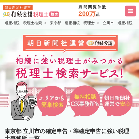
月間閲覧件数
朝日新聞社運営
200万
超
遺産相続 税理士検索
東京都 遺産相続 税理士
立川市 遺産相続 
東京都 立川市の確定申告・準確定申告に強い税理
士事務所 一覧