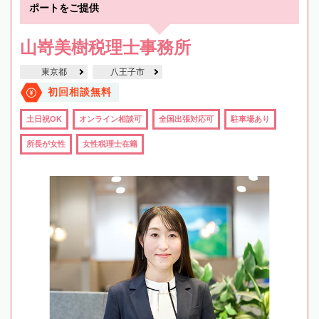
ポートをご提供
山嵜美樹税理士事務所
東京都
八王子市
初回相談無料
土日祝OK
オンライン相談可
全国出張対応可
駐車場あり
所長が女性
女性税理士在籍