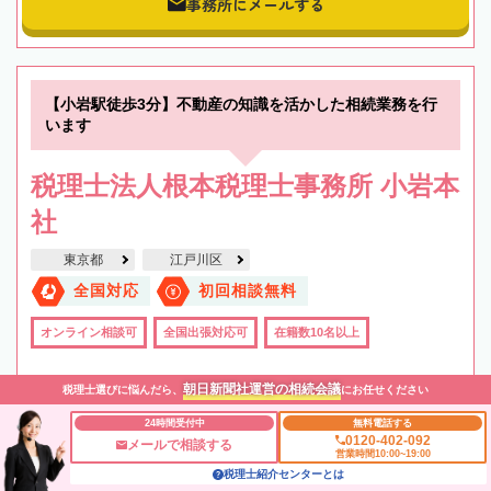
事務所にメールする
【小岩駅徒歩3分】不動産の知識を活かした相続業務を行
います
税理士法人根本税理士事務所 小岩本
社
東京都
江戸川区
全国対応
初回相談無料
オンライン相談可
全国出張対応可
在籍数10名以上
朝日新聞社運営の相続会議
税理士選びに悩んだら、
にお任せください
24時間受付中
無料電話する
0120-402-092
メールで相談する
営業時間10:00~19:00
税理士紹介センターとは