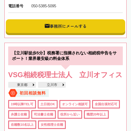
電話番号
050-5385-5095
事務所にメールする
【立川駅徒歩5分】税務署に指摘されない相続税申告をサ
ポート！業界最安級の料金体系
VSG相続税理士法人 立川オフィス
東京都
立川市
初回相談無料
19時以降TEL可
土日祝OK
オンライン相談可
全国出張対応可
弁護士在籍
司法書士在籍
役所から近い
職歴20年以上
在籍数10名以上
女性税理士在籍