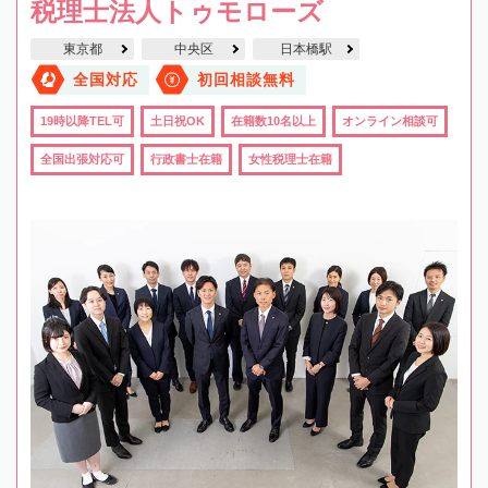
税理士法人トゥモローズ
東京都
中央区
日本橋駅
全国対応
初回相談無料
19時以降TEL可
土日祝OK
在籍数10名以上
オンライン相談可
全国出張対応可
行政書士在籍
女性税理士在籍