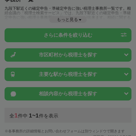
九段下駅近くの確定申告・準確定申告に強い税理士事務所一覧です。相
続会議の「税理士検索サービス」では、九段下駅近くの確定申告・準確
定申告に強い税理士事務所を一覧で見ることが出来ます。相続に関する
もっと見る
税金や特例制度のことは一度近隣の税理士に相談してみましょう。
さらに条件を絞り込む
市区町村から
税理士を探す
主要な駅から
税理士を探す
相談内容から
税理士を探す
1
1~1
全
件中
件を表示
各事務所の詳細情報とお問い合わせフォームは別ウィンドウで開きます