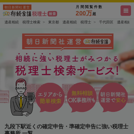
月間閲覧件数
朝日新聞社運営
200万
超
遺産相続 税理士検索
東京都 遺産相続 税理士
千代田区 遺産相続
九段下駅近くの確定申告・準確定申告に強い税理士
事務所 一覧