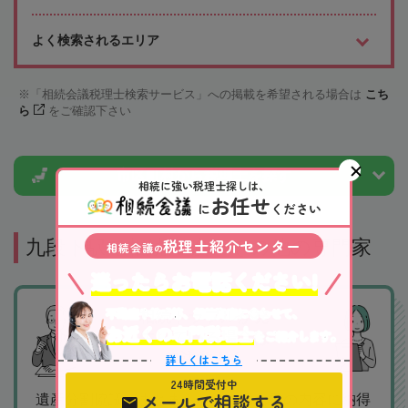
よく検索されるエリア
「相続会議税理士検索サービス」への掲載を希望される場合は
こち
ら
をご確認下さい
市区町村から
税理士を探す
相続に強い税理士探しは、
お任せ
に
ください
税理士紹介センター
九段下駅で相続に強いその他の専門家
相続会議
の
迷ったらお電話ください!
不動産や株式等、相続資産に合わせて、
相続トラブルが発
お近くの専門税理士
をご紹介します。
生している場合は
要注意！！
詳しくはこちら
24時間受付中
メールで相談する
遺産分割協議がまとまらない！遺言書の内容に納得