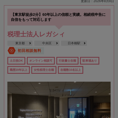
更新日：2026年8月8日
【東京駅徒歩2分】60年以上の信頼と実績。相続税申告に
自信をもって対応します
税理士法人レガシィ
東京都
中央区
日本橋駅
初回相談無料
土日祝OK
オンライン相談可
行政書士在籍
駐車場あり
職歴20年以上
女性税理士在籍
在籍数10名以上